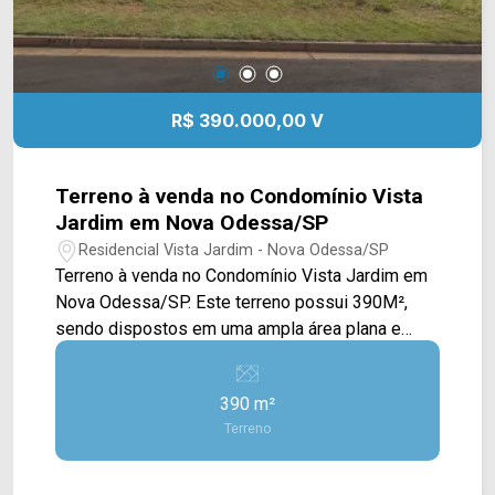
R$ 390.000,00 V
Terreno à venda no Condomínio Vista
Jardim em Nova Odessa/SP
Residencial Vista Jardim - Nova Odessa/SP
Terreno à venda no Condomínio Vista Jardim em
Nova Odessa/SP. Este terreno possui 390M²,
sendo dispostos em uma ampla área plana e
gramada, tendo ao redor outras construções.
Localizado no bairro Vista Jardim, este
390 m²
condomínio está próximo à Rod. Arnaldo Júlio
Terreno
Mauerberg, Av. Jabuticabeiras, Av. Carlos Botelho
e Rod. Astrônomo Jean Nicolini. Esta região conta
com supermercado Davita, restaurantes e