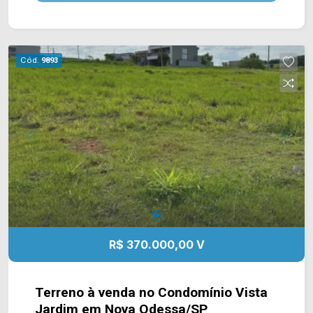
José Vieira de Souza. Esta região conta com
escola Vereador Avelino Xavier Alves, pizzaria
Mustacchi, padaria Santa Rita e supermercado
Paraná. Entre em contato com a equipe da Arbix
Cód.
9893
Imóveis e agende a sua visita!! WhatsApp e
Telefone: (19) 3475-4546 ARBIX IMÓVEIS -
Presente em cada mudança!
R$ 370.000,00 V
Terreno à venda no Condomínio Vista
Jardim em Nova Odessa/SP