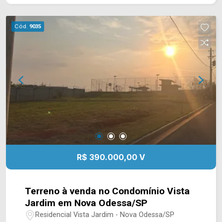
escolas, possui fácil acesso ao Centro. Entre em
contato com a equipe da Arbix Imóveis e agende
Cód.
9035
a sua visita!! WhatsApp e Telefone: (19) 3475-
4546 ARBIX IMÓVEIS - Presente em cada
mudança!
R$ 390.000,00 V
Terreno à venda no Condomínio Vista
Jardim em Nova Odessa/SP
Residencial Vista Jardim - Nova Odessa/SP