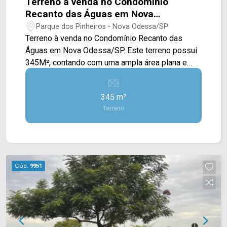
Terreno à venda no Condomínio
Recanto das Águas em Nova
Odessa/SP
Parque dos Pinheiros - Nova Odessa/SP
Terreno à venda no Condomínio Recanto das
Águas em Nova Odessa/SP. Este terreno possui
345M², contando com uma ampla área plana e
gramada, estando ao meio de outras construções
em volta. Localizado no bairro Jardim Recanto
345 m²
das Águas em Nova Odessa, este condomínio
Terreno
esta próximo das Avenidas Cinco e São Gonçalo.
Esta região possui a escola Ferrucio Humberto
Gazzetta, plantação de girassol, supermercados
e restaurantes. Entre em contato com a equipe da
Arbix Imóveis e agende a sua visita!! WhatsApp
Cód.
9951
e Telefone: (19) 3475-4546 ARBIX IMÓVEIS -
Presente em cada mudança!