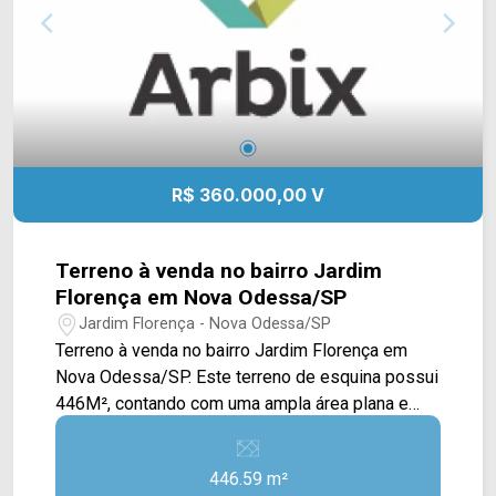
mudança!
R$ 360.000,00 V
Terreno à venda no bairro Jardim
Florença em Nova Odessa/SP
Jardim Florença - Nova Odessa/SP
Terreno à venda no bairro Jardim Florença em
Nova Odessa/SP. Este terreno de esquina possui
446M², contando com uma ampla área plana e
gramada, já estando com asfalto e postes de
iluminação. Localizado próximo à Av. José Vieira
446.59 m²
de Souza, Rua Alcides Gonçalves Sobrinho e Av.