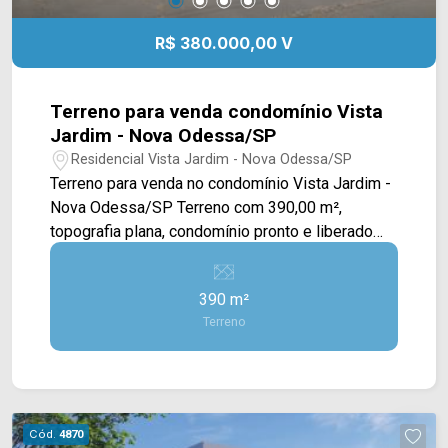
R$ 380.000,00 V
Terreno para venda condomínio Vista
Jardim - Nova Odessa/SP
Residencial Vista Jardim - Nova Odessa/SP
Terreno para venda no condomínio Vista Jardim -
Nova Odessa/SP Terreno com 390,00 m²,
topografia plana, condomínio pronto e liberado
para construir, lote quitado. - Salão de Festa. -
Quiosque com churrasqueira. - Quadra
390 m²
Poliesportiva. - Área verde. - Área Kids - Portaria
Terreno
e segurança 24 horas - Portaria 24 horas .
Condomínio Fechado na entrada da cidade de
Nova Odessa/SP. Com fácil acesso ao centro da
cidade, saída para Rodovia Anhanguera. Se
interessou? Entre em contato com a nossa
Cód.
4870
equipe de vendas e agende a sua visita!!