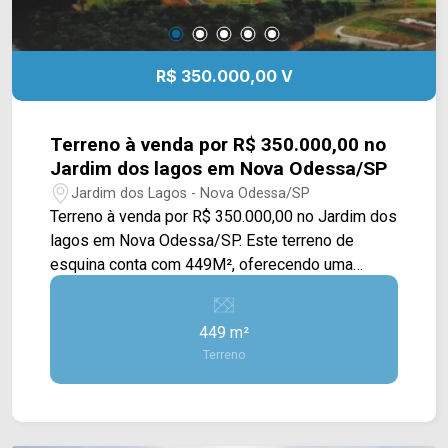
R$ 350.000,00 V
Terreno à venda por R$ 350.000,00 no
Jardim dos lagos em Nova Odessa/SP
Jardim dos Lagos - Nova Odessa/SP
Terreno à venda por R$ 350.000,00 no Jardim dos
lagos em Nova Odessa/SP. Este terreno de
esquina conta com 449M², oferecendo uma
ampla área plana, pronta para sua construção.
*Aceita Financiamento. *Aceita Permuta. Esta
449 m²
localizado próximo a Av. José Vieira de Souza e
Terreno
Av. Maurilio Bagne da Silva Entre em contato com
a equipe da Arbix Imóveis e agende a sua visita!!
WhatsApp e Telefone: (19) 3475-4546 ARBIX
IMÓVEIS - Presente em cada mudança!