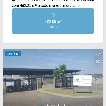
com 482,35 m² e todo murado, more com
segurança e comodidade pois o loteamento
oferece Salão de festas, playground, quadra
432.85 m²
poliesportiva, pista de caminhada, portaria com
Terreno
segurança. Obras adiantadas. O Florença
Residencial contará com a melhor localização da
região, Av. Rodolfo Kivitz. Para saber mais sobre
o imóvel ou para agendar uma visita, entre em
contato conosco: Telefone e Whatsapp Arbix: 19
Cód.
6821
3475-4546. ARBIX IMÓVEIS - Presente em cada
mudança!