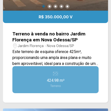
R$ 350.000,00 V
Terreno à venda no bairro Jardim
Florença em Nova Odessa/SP
Jardim Florença - Nova Odessa/SP
Este terreno de esquina oferece 425m²,
proporcionando uma ampla área plana e muito
bem aproveitável, ideal para a construção de uma
residência com projeto moderno ou até mesmo
de um imóvel com maior valorização
424.98 m²
arquitetônica. Sua localização de esquina amplia
Terreno
as possibilidades de implantação, favorecendo
fachadas imponentes, melhor iluminação natural,
ventilação e facilidade de acesso. Situado em
uma região em constante desenvolvimento, o