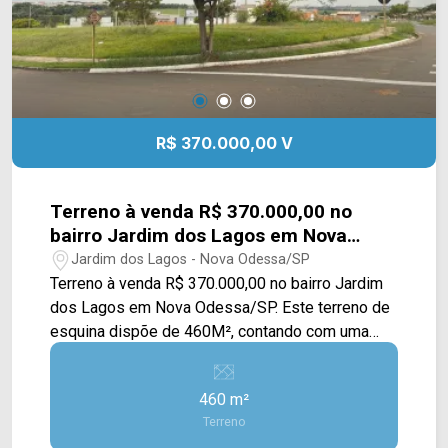
R$ 370.000,00 V
Terreno à venda R$ 370.000,00 no
bairro Jardim dos Lagos em Nova
Odessa/SP
Jardim dos Lagos - Nova Odessa/SP
Terreno à venda R$ 370.000,00 no bairro Jardim
dos Lagos em Nova Odessa/SP. Este terreno de
esquina dispõe de 460M², contando com uma
ampla área plana e gramada, também possuindo
calçada e uma grande árvore. Aceita
460 m²
financiamento. Localizado próximo à Av. João
Terreno
Bento Carneiro, Av. São Gonçalo, Av. Um e Av.