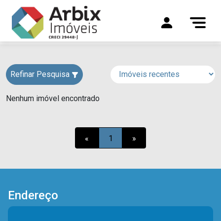
Refinar Pesquisa
Nenhum imóvel encontrado
«
1
»
Endereço