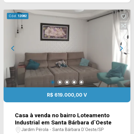
descanso e celebração em família, o condomínio
oferece ainda uma ótima área de lazer com
Cód.
12082
piscina aquecida, sauna e salão de festas,
academia e brinquedoteca. > 03 quartos, todos
suíte; > 02 banheiros, sendo 01 social, 01 lavabo;
> 02 vaga de garagem, coberta. Localizado
próximo a Prefeitura de Nova Odessa, possui
fácil acesso as avenidas de maior fluxo e Centro,
essa região conta com supermercados,
farmácias, restaurantes e comércio em geral.
Para saber mais sobre o imóvel ou para agendar
uma visita, entre em contato conosco: Telefone e
Whatsapp Arbix: (19) 3475-4546 ARBIX IMÓVEIS
R$ 619.000,00 V
- Presente em cada mudança!
Casa à venda no bairro Loteamento
Industrial em Santa Bárbara d`Oeste
Jardim Pérola - Santa Bárbara D`Oeste/SP