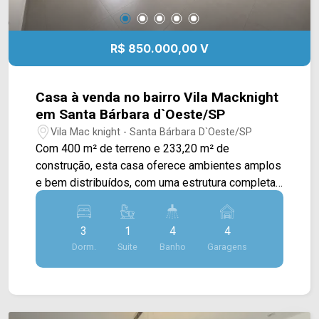
R$ 850.000,00 V
Casa à venda no bairro Vila Macknight
em Santa Bárbara d`Oeste/SP
Vila Mac knight - Santa Bárbara D`Oeste/SP
Com 400 m² de terreno e 233,20 m² de
construção, esta casa oferece ambientes amplos
e bem distribuídos, com uma estrutura completa
para quem busca conforto e praticidade em uma
região residencial de Santa Bárbara d`Oeste. A
3
1
4
4
área social conta com três salas amplas, cozinha
Dorm.
Suite
Banho
Garagens
planejada com armários e despensa, além de
escritório planejado e closet. Na área externa, o
imóvel oferece piscina e espaço gourmet com
churrasqueira, criando um ambiente agradável