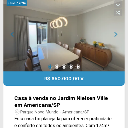
para receber e aproveitar os momentos de lazer.
Cód.
12094
A casa também conta com ar-condicionado,
armários planejados, portão eletrônico e sistema
de alarme, reunindo funcionalidade e comodidade
no dia a dia. 03 dormitórios, sendo 01 suíte; 04
banheiros; 04 vagas de garagem, sendo 02
cobertas. *Aceita financiamento. Localizada no
bairro Vila Macknight, em Santa Bárbara d`Oeste,
com fácil acesso às principais vias da cidade e
próxima a comércios e serviços da região. Entre
em contato com a equipe da Arbix Imóveis e
agende sua visita. WhatsApp e telefone: (19)
R$ 650.000,00 V
3475-4546 Arbix Imóveis - Presente em cada
momento.
Casa à venda no Jardim Nielsen Ville
em Americana/SP
Parque Novo Mundo - Americana/SP
Esta casa foi planejada para oferecer praticidade
e conforto em todos os ambientes. Com 174m²