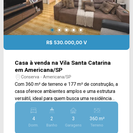
R$ 530.000,00 V
Casa à venda na Vila Santa Catarina
em Americana/SP
Conserva - Americana/SP
Com 360 m² de terreno e 177 m² de construção, a
casa oferece ambientes amplos e uma estrutura
versátil, ideal para quem busca uma residência
espaçosa ou um imóvel com possibilidade de
uso comercial. A planta principal conta com
4
2
3
360 m²
espaços bem distribuídos, proporcionando
Dorm.
Banho
Garagens
Terreno
conforto para a rotina da família, além de uma