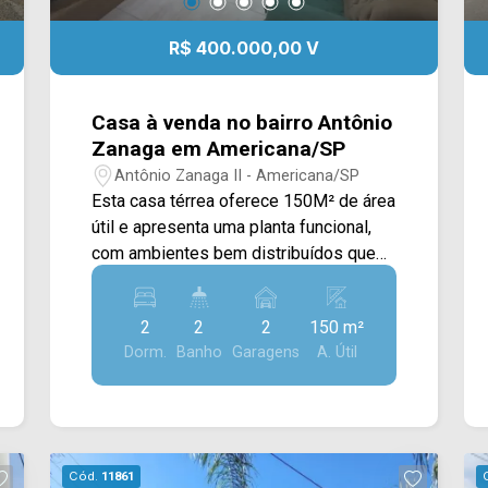
R$ 400.000,00 V
Casa à venda no bairro Antônio
Zanaga em Americana/SP
Antônio Zanaga II - Americana/SP
Esta casa térrea oferece 150M² de área
útil e apresenta uma planta funcional,
com ambientes bem distribuídos que
proporcionam conforto e praticidade
para toda a família. A área social conta
2
2
2
150 m²
com sala de estar e sala de jantar
Dorm.
Banho
Garagens
A. Útil
independentes, criando espaços
acolhedores para o convívio diário. A
cozinha possui móveis planejados,
oferecendo melhor organização e
aproveitamento do ambiente, além de
Cód.
11861