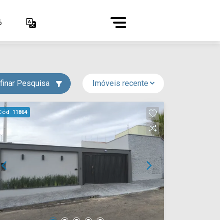
6
finar Pesquisa
Cód.
11864