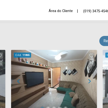
|
Área do Cliente
(019) 3475-454
Re
Cód.
11865