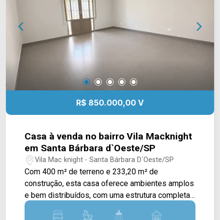
de terreno; 5 banheiros; 6 vagas rotativas.
Localizado na Rua Dom Pedro II, em
Americana/SP, com acesso às principais vias da
região e ao centro da cidade. Entre em contato
com a equipe da Arbix Imóveis e agende sua
visita! WhatsApp e telefone: (19) 3475-4546
Arbix Imóveis - Presente em cada momento.
R$ 850.000,00 V
Casa à venda no bairro Vila Macknight
em Santa Bárbara d`Oeste/SP
Vila Mac knight - Santa Bárbara D`Oeste/SP
Com 400 m² de terreno e 233,20 m² de
construção, esta casa oferece ambientes amplos
e bem distribuídos, com uma estrutura completa
para quem busca conforto e praticidade em uma
região residencial de Santa Bárbara d`Oeste. A