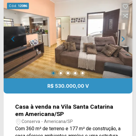
Grill, academia Body Fit, escolas e restaurantes.
Cód.
12086
Entre em contato com a equipe da Arbix Imóveis
e agende a sua visita!! WhatsApp e Telefone:
(19) 3475-4546 ARBIX IMÓVEIS - Presente em
cada mudança!
R$ 530.000,00 V
Casa à venda na Vila Santa Catarina
em Americana/SP
Conserva - Americana/SP
Com 360 m² de terreno e 177 m² de construção, a
casa oferece ambientes amplos e uma estrutura