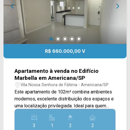
02 vagas de garagem, sendo 01 coberta.
Localizada no Jardim Nielsen Ville, em
Americana, a casa oferece fácil acesso aos
principais comércios, serviços e vias da cidade,
proporcionando mais praticidade para a rotina.
Entre em contato com a equipe da Arbix Imóveis
e agende sua visita. WhatsApp e telefone: (19)
R$ 660.000,00 V
3475-4546 Arbix Imóveis - Presente em cada
momento.
Apartamento à venda no Edifício
Marbella em Americana/SP
Vila Nossa Senhora de Fátima - Americana/SP
Este apartamento de 102m² combina ambientes
modernos, excelente distribuição dos espaços e
uma localização privilegiada. Ideal para quem
busca conforto, praticidade e um imóvel pronto
para morar. A cozinha integrada às salas de estar
3
1
2
2
e jantar proporciona mais funcionalidade ao dia a