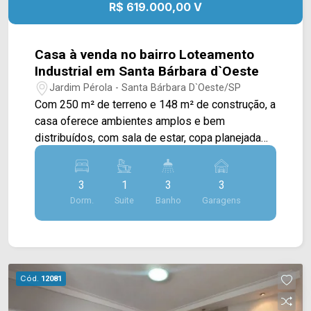
R$ 619.000,00 V
- Presente em cada mudança!
Casa à venda no bairro Loteamento
Industrial em Santa Bárbara d`Oeste
Jardim Pérola - Santa Bárbara D`Oeste/SP
Com 250 m² de terreno e 148 m² de construção, a
casa oferece ambientes amplos e bem
distribuídos, com sala de estar, copa planejada
com cristaleira e cozinha planejada,
proporcionando mais praticidade e conforto para
3
1
3
3
a rotina da família. Dois dormitórios contam com
Dorm.
Suite
Banho
Garagens
móveis planejados, garantindo melhor
organização dos espaços. A área de lazer é um
dos destaques do imóvel, com churrasqueira,
deck e pergolado integrados à copa, criando um
ambiente agradável para reunir amigos e
Cód.
12081
familiares. O piso em porcelanato em toda a área
interna, o portão eletrônico e a lavanderia ampla