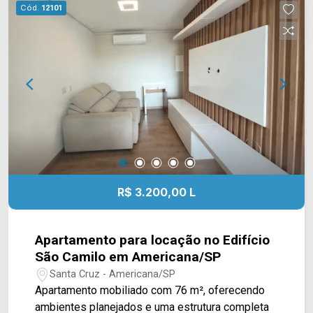
vagas cobertas; Localizada no Parque Nova
Cód.
12101
Carioba, em Americana/SP, a casa está próxima
ao Delta Supermercados Jaguari, Delta
Supermercados Terramérica e a farmácias e
serviços da região. O bairro também oferece fácil
acesso às principais vias de Americana,
facilitando os deslocamentos para diferentes
regiões da cidade. Entre em contato com a
equipe da Arbix Imóveis e agende sua visita!
WhatsApp e telefone: (19) 3475-4546 Arbix
Imóveis - Presente em cada momento.
R$ 3.200,00 L
Apartamento para locação no Edifício
São Camilo em Americana/SP
Santa Cruz - Americana/SP
Apartamento mobiliado com 76 m², oferecendo
ambientes planejados e uma estrutura completa