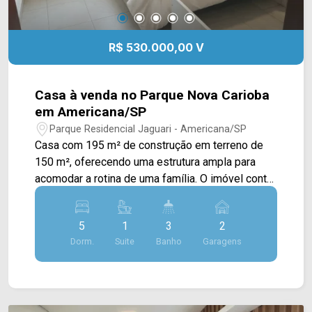
R$ 530.000,00 V
Casa à venda no Parque Nova Carioba
em Americana/SP
Parque Residencial Jaguari - Americana/SP
Casa com 195 m² de construção em terreno de
150 m², oferecendo uma estrutura ampla para
acomodar a rotina de uma família. O imóvel conta
com ambientes bem distribuídos e espaço
interno que permite diferentes possibilidades de
5
1
3
2
uso. A residência possui 5 dormitórios, sendo 1
Dorm.
Suite
Banho
Garagens
suíte, 3 banheiros e 2 vagas de garagem
cobertas. Entre os diferenciais informados estão
a despensa e os banheiros com box em blindex.
5 dormitórios, sendo 1 suíte; 3 banheiros; 2