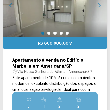
02 vagas de garagem, sendo 01 coberta.
Localizada no Jardim Nielsen Ville, em
Americana, a casa oferece fácil acesso aos
principais comércios, serviços e vias da cidade,
proporcionando mais praticidade para a rotina.
Entre em contato com a equipe da Arbix Imóveis
e agende sua visita. WhatsApp e telefone: (19)
R$ 660.000,00 V
3475-4546 Arbix Imóveis - Presente em cada
momento.
Apartamento à venda no Edifício
Marbella em Americana/SP
Vila Nossa Senhora de Fátima - Americana/SP
Este apartamento de 102m² combina ambientes
modernos, excelente distribuição dos espaços e
uma localização privilegiada. Ideal para quem
busca conforto, praticidade e um imóvel pronto
para morar. A cozinha integrada às salas de estar
3
1
2
2
e jantar proporciona mais funcionalidade ao dia a