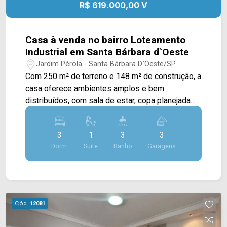
R$ 619.000,00 V
- Presente em cada mudança!
Casa à venda no bairro Loteamento
Industrial em Santa Bárbara d`Oeste
Jardim Pérola - Santa Bárbara D`Oeste/SP
Com 250 m² de terreno e 148 m² de construção, a
casa oferece ambientes amplos e bem
distribuídos, com sala de estar, copa planejada
com cristaleira e cozinha planejada,
proporcionando mais praticidade e conforto para
3
1
3
3
a rotina da família. Dois dormitórios contam com
Dorm.
Suite
Banho
Garagens
móveis planejados, garantindo melhor
organização dos espaços. A área de lazer é um
dos destaques do imóvel, com churrasqueira,
deck e pergolado integrados à copa, criando um
ambiente agradável para reunir amigos e
Cód.
12081
familiares. O piso em porcelanato em toda a área
interna, o portão eletrônico e a lavanderia ampla