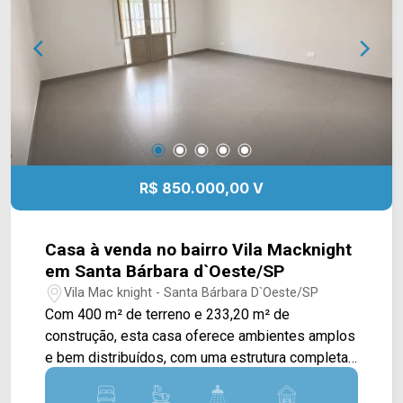
de terreno; 5 banheiros; 6 vagas rotativas.
Localizado na Rua Dom Pedro II, em
Americana/SP, com acesso às principais vias da
região e ao centro da cidade. Entre em contato
com a equipe da Arbix Imóveis e agende sua
visita! WhatsApp e telefone: (19) 3475-4546
Arbix Imóveis - Presente em cada momento.
R$ 850.000,00 V
Casa à venda no bairro Vila Macknight
em Santa Bárbara d`Oeste/SP
Vila Mac knight - Santa Bárbara D`Oeste/SP
Com 400 m² de terreno e 233,20 m² de
construção, esta casa oferece ambientes amplos
e bem distribuídos, com uma estrutura completa
para quem busca conforto e praticidade em uma
região residencial de Santa Bárbara d`Oeste. A