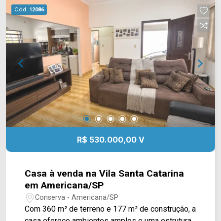
Grill, academia Body Fit, escolas e restaurantes.
Cód.
12086
Entre em contato com a equipe da Arbix Imóveis
e agende a sua visita!! WhatsApp e Telefone:
(19) 3475-4546 ARBIX IMÓVEIS - Presente em
cada mudança!
R$ 530.000,00 V
Casa à venda na Vila Santa Catarina
em Americana/SP
Conserva - Americana/SP
Com 360 m² de terreno e 177 m² de construção, a
casa oferece ambientes amplos e uma estrutura