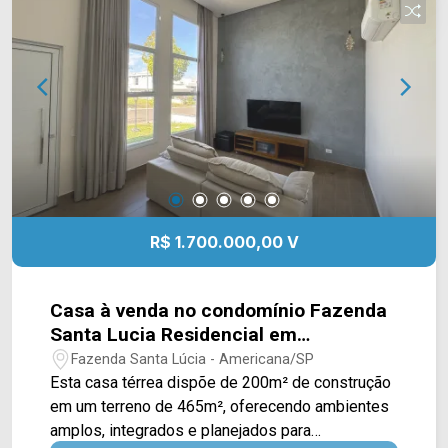
Supermercados Pague Menos e Delta
Supermercados, além de farmácias, escolas e
outros serviços essenciais. A região também
oferece fácil acesso à Avenida Brasil e à Rodovia
Luiz de Queiroz (SP-304), facilitando os
deslocamentos por Americana e região. Entre em
contato com a equipe da Arbix Imóveis e agende
sua visita! WhatsApp e telefone: (19) 3475-4546
Arbix Imóveis - Presente em cada momento.
R$ 1.700.000,00 V
Casa à venda no condomínio Fazenda
Santa Lucia Residencial em
Americana/SP
Fazenda Santa Lúcia - Americana/SP
Esta casa térrea dispõe de 200m² de construção
em um terreno de 465m², oferecendo ambientes
amplos, integrados e planejados para