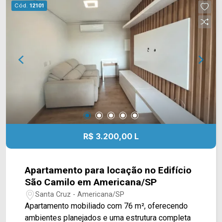
vagas cobertas; Localizada no Parque Nova
Cód.
12101
Carioba, em Americana/SP, a casa está próxima
ao Delta Supermercados Jaguari, Delta
Supermercados Terramérica e a farmácias e
serviços da região. O bairro também oferece fácil
acesso às principais vias de Americana,
facilitando os deslocamentos para diferentes
regiões da cidade. Entre em contato com a
equipe da Arbix Imóveis e agende sua visita!
WhatsApp e telefone: (19) 3475-4546 Arbix
Imóveis - Presente em cada momento.
R$ 3.200,00 L
Apartamento para locação no Edifício
São Camilo em Americana/SP
Santa Cruz - Americana/SP
Apartamento mobiliado com 76 m², oferecendo
ambientes planejados e uma estrutura completa