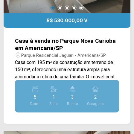
R$ 530.000,00 V
Casa à venda no Parque Nova Carioba
em Americana/SP
Parque Residencial Jaguari - Americana/SP
Casa com 195 m² de construção em terreno de
150 m², oferecendo uma estrutura ampla para
acomodar a rotina de uma família. O imóvel conta
com ambientes bem distribuídos e espaço
interno que permite diferentes possibilidades de
5
1
3
2
uso. A residência possui 5 dormitórios, sendo 1
Dorm.
Suite
Banho
Garagens
suíte, 3 banheiros e 2 vagas de garagem
cobertas. Entre os diferenciais informados estão
a despensa e os banheiros com box em blindex.
5 dormitórios, sendo 1 suíte; 3 banheiros; 2