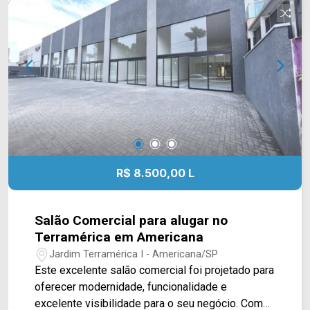
Baldan e à Rod. Luiz de Queiroz. A região conta
com o Jardim Botânico de Americana, padarias,
restaurantes, farmácias, supermercados e
diversos serviços essenciais, proporcionando
excelente infraestrutura, praticidade e fácil
acesso às principais vias da cidade. Entre em
contato com a equipe da Arbix Imóveis e agende
a sua visita!! WhatsApp e Telefone: (19) 3475-
4546 ARBIX IMÓVEIS - Presente em cada
mudança!
R$ 8.500,00 L
Salão Comercial para alugar no
Terramérica em Americana
Jardim Terramérica I - Americana/SP
Este excelente salão comercial foi projetado para
oferecer modernidade, funcionalidade e
excelente visibilidade para o seu negócio. Com