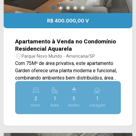
R$ 400.000,00 V
Apartamento à Venda no Condomínio
Residencial Aquarela
Parque Novo Mundo - Americana/SP
Com 75M² de área privativa, este apartamento
Garden oferece uma planta moderna e funcional,
combinando ambientes bem distribuídos, área
externa exclusiva e excelente aproveitamento
dos espaços, ideal para quem busca o conforto
2
1
3
1
de uma casa aliado à segurança de um
Dorm.
Suite
Banho
Garagem
condomínio. A área social conta com sala de
estar e sala de jantar integradas, proporcionando
um ambiente amplo e acolhedor para o convívio
familiar. A cozinha possui ótima integração com a