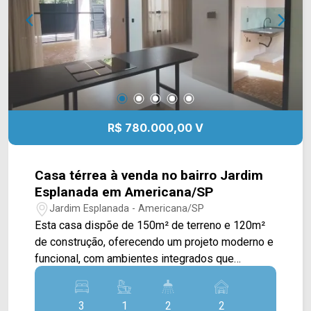
02 vagas de garagem. Localizado no Jardim
Esplanada próximo a supermercados, padarias,
lojas, academias, farmácias e pets, com intenso
corredor comercial, garantindo fácil acesso e boa
mobilidade e diversos outros comércios. Entre
em contato com a equipe da Arbix Imóveis e
agende a sua visita!! WhatsApp e Telefone: 19
3475-4546 ARBIX IMÓVEIS - Presente em cada
R$ 780.000,00 V
mudança!
Casa térrea à venda no bairro Jardim
Esplanada em Americana/SP
Jardim Esplanada - Americana/SP
Esta casa dispõe de 150m² de terreno e 120m²
de construção, oferecendo um projeto moderno e
funcional, com ambientes integrados que
valorizam o conforto e a praticidade. A área
social conta com sala de estar e de jantar
3
1
2
2
integradas, iluminadas por uma pequena claraboia