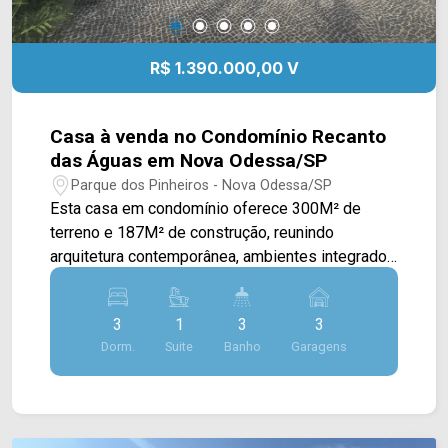
R$ 1.390.000,00 V
Casa à venda no Condomínio Recanto
das Águas em Nova Odessa/SP
Parque dos Pinheiros - Nova Odessa/SP
Esta casa em condomínio oferece 300M² de
terreno e 187M² de construção, reunindo
arquitetura contemporânea, ambientes integrados
e uma completa área de lazer, ideal para quem
busca conforto, sofisticação e qualidade de vida.
3
1
3
3
A área social é composta por uma ampla sala de
Dorm.
Suite
Banho
Garagens
estar e sala de jantar integradas, proporcionando
um ambiente moderno, aconchegante e perfeito
para receber familiares e amigos. A cozinha é
totalmente planejada e equipada com cooktop,