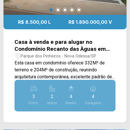
R$ 8.500,00 L
R$ 1.890.000,00 V
Casa à venda e para alugar no
Condomínio Recanto das Àguas em
Nova Odessa/SP
Parque dos Pinheiros - Nova Odessa/SP
Esta casa em condomínio oferece 332M² de
terreno e 204M² de construção, reunindo
arquitetura contemporânea, excelente padrão de
acabamento e ambientes projetados para
proporcionar conforto, sofisticação e praticidade
3
2
4
4
em todos os momentos. A área social
Dorm.
Suítes
Banho
Garagens
impressiona pela ampla sala de estar e sala de
jantar integradas, valorizadas pelo pé-direito
duplo, que proporciona maior sensação de
amplitude, iluminação natural e elegância ao