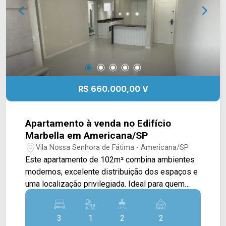
02 vagas de garagem, sendo 01 coberta.
Localizada no Jardim Nielsen Ville, em
Americana, a casa oferece fácil acesso aos
principais comércios, serviços e vias da cidade,
proporcionando mais praticidade para a rotina.
Entre em contato com a equipe da Arbix Imóveis
e agende sua visita. WhatsApp e telefone: (19)
R$ 660.000,00 V
3475-4546 Arbix Imóveis - Presente em cada
momento.
Apartamento à venda no Edifício
Marbella em Americana/SP
Vila Nossa Senhora de Fátima - Americana/SP
Este apartamento de 102m² combina ambientes
modernos, excelente distribuição dos espaços e
uma localização privilegiada. Ideal para quem
busca conforto, praticidade e um imóvel pronto
para morar. A cozinha integrada às salas de estar
3
1
2
2
e jantar proporciona mais funcionalidade ao dia a