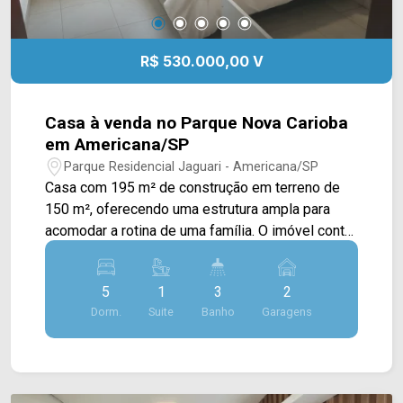
R$ 530.000,00 V
Casa à venda no Parque Nova Carioba
em Americana/SP
Parque Residencial Jaguari - Americana/SP
Casa com 195 m² de construção em terreno de
150 m², oferecendo uma estrutura ampla para
acomodar a rotina de uma família. O imóvel conta
com ambientes bem distribuídos e espaço
interno que permite diferentes possibilidades de
5
1
3
2
uso. A residência possui 5 dormitórios, sendo 1
Dorm.
Suite
Banho
Garagens
suíte, 3 banheiros e 2 vagas de garagem
cobertas. Entre os diferenciais informados estão
a despensa e os banheiros com box em blindex.
5 dormitórios, sendo 1 suíte; 3 banheiros; 2