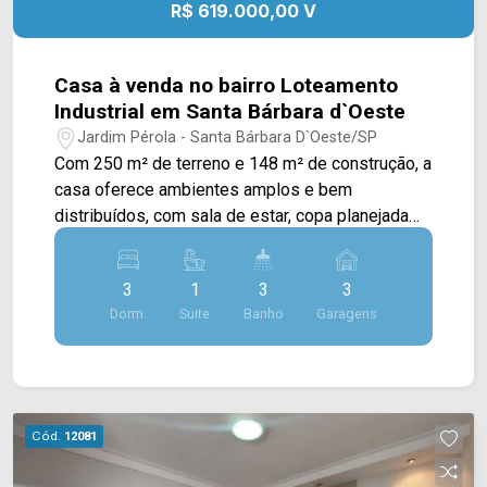
R$ 619.000,00 V
- Presente em cada mudança!
Casa à venda no bairro Loteamento
Industrial em Santa Bárbara d`Oeste
Jardim Pérola - Santa Bárbara D`Oeste/SP
Com 250 m² de terreno e 148 m² de construção, a
casa oferece ambientes amplos e bem
distribuídos, com sala de estar, copa planejada
com cristaleira e cozinha planejada,
proporcionando mais praticidade e conforto para
3
1
3
3
a rotina da família. Dois dormitórios contam com
Dorm.
Suite
Banho
Garagens
móveis planejados, garantindo melhor
organização dos espaços. A área de lazer é um
dos destaques do imóvel, com churrasqueira,
deck e pergolado integrados à copa, criando um
ambiente agradável para reunir amigos e
Cód.
12081
familiares. O piso em porcelanato em toda a área
interna, o portão eletrônico e a lavanderia ampla