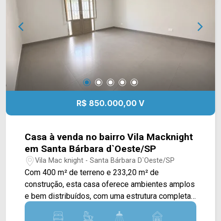
de terreno; 5 banheiros; 6 vagas rotativas.
Localizado na Rua Dom Pedro II, em
Americana/SP, com acesso às principais vias da
região e ao centro da cidade. Entre em contato
com a equipe da Arbix Imóveis e agende sua
visita! WhatsApp e telefone: (19) 3475-4546
Arbix Imóveis - Presente em cada momento.
R$ 850.000,00 V
Casa à venda no bairro Vila Macknight
em Santa Bárbara d`Oeste/SP
Vila Mac knight - Santa Bárbara D`Oeste/SP
Com 400 m² de terreno e 233,20 m² de
construção, esta casa oferece ambientes amplos
e bem distribuídos, com uma estrutura completa
para quem busca conforto e praticidade em uma
região residencial de Santa Bárbara d`Oeste. A