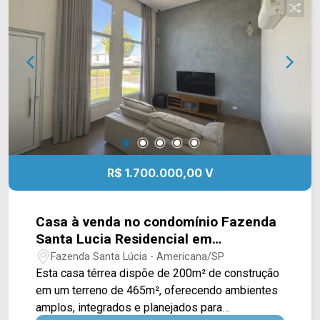
Supermercados Pague Menos e Delta
Supermercados, além de farmácias, escolas e
outros serviços essenciais. A região também
oferece fácil acesso à Avenida Brasil e à Rodovia
Luiz de Queiroz (SP-304), facilitando os
deslocamentos por Americana e região. Entre em
contato com a equipe da Arbix Imóveis e agende
sua visita! WhatsApp e telefone: (19) 3475-4546
Arbix Imóveis - Presente em cada momento.
R$ 1.700.000,00 V
Casa à venda no condomínio Fazenda
Santa Lucia Residencial em
Americana/SP
Fazenda Santa Lúcia - Americana/SP
Esta casa térrea dispõe de 200m² de construção
em um terreno de 465m², oferecendo ambientes
amplos, integrados e planejados para