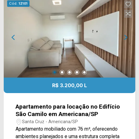
vagas cobertas; Localizada no Parque Nova
Cód.
12101
Carioba, em Americana/SP, a casa está próxima
ao Delta Supermercados Jaguari, Delta
Supermercados Terramérica e a farmácias e
serviços da região. O bairro também oferece fácil
acesso às principais vias de Americana,
facilitando os deslocamentos para diferentes
regiões da cidade. Entre em contato com a
equipe da Arbix Imóveis e agende sua visita!
WhatsApp e telefone: (19) 3475-4546 Arbix
Imóveis - Presente em cada momento.
R$ 3.200,00 L
Apartamento para locação no Edifício
São Camilo em Americana/SP
Santa Cruz - Americana/SP
Apartamento mobiliado com 76 m², oferecendo
ambientes planejados e uma estrutura completa