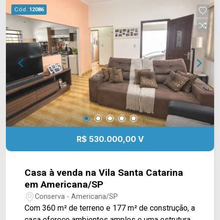
Grill, academia Body Fit, escolas e restaurantes.
Cód.
12086
Entre em contato com a equipe da Arbix Imóveis
e agende a sua visita!! WhatsApp e Telefone:
(19) 3475-4546 ARBIX IMÓVEIS - Presente em
cada mudança!
R$ 530.000,00 V
Casa à venda na Vila Santa Catarina
em Americana/SP
Conserva - Americana/SP
Com 360 m² de terreno e 177 m² de construção, a
casa oferece ambientes amplos e uma estrutura