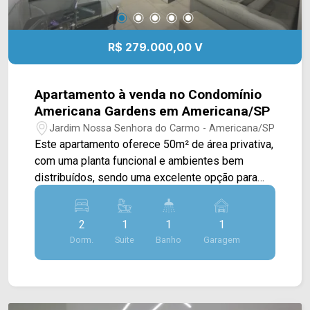
R$ 279.000,00 V
Apartamento à venda no Condomínio
Americana Gardens em Americana/SP
Jardim Nossa Senhora do Carmo - Americana/SP
Este apartamento oferece 50m² de área privativa,
com uma planta funcional e ambientes bem
distribuídos, sendo uma excelente opção para
quem busca praticidade no dia a dia ou deseja
adquirir o primeiro imóvel. A área social foi
2
1
1
1
projetada para proporcionar conforto e bom
Dorm.
Suite
Banho
Garagem
aproveitamento dos espaços, enquanto a
posição de sol da tarde favorece a iluminação
natural dos ambientes. Com 02 dormitórios e uma
distribuição inteligente, o imóvel atende