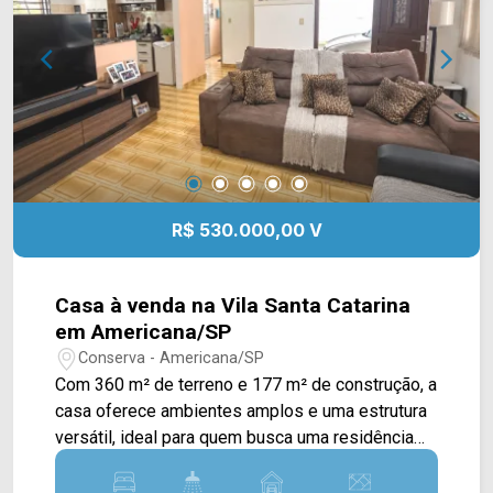
(19) 3475-4546 ARBIX IMÓVEIS - Presente em
cada mudança!
R$ 530.000,00 V
Casa à venda na Vila Santa Catarina
em Americana/SP
Conserva - Americana/SP
Com 360 m² de terreno e 177 m² de construção, a
casa oferece ambientes amplos e uma estrutura
versátil, ideal para quem busca uma residência
espaçosa ou um imóvel com possibilidade de
uso comercial. A planta principal conta com