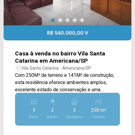
R$ 540.000,00 V
Casa à venda no bairro Vila Santa
Catarina em Americana/SP
Vila Santa Catarina - Americana/SP
Com 250M² de terreno e 141M² de construção,
esta residência oferece ambientes amplos,
excelente estado de conservação e uma
localização estratégica, sendo uma ótima opção
tanto para moradia quanto para quem busca um
3
2
3
250 m²
imóvel com potencial para uso residencial ou
Dorm.
Banho
Garagens
Terreno
comercial. A área social proporciona ambientes
confortáveis para a rotina da família. O imóvel
conta ainda com cozinha, amplo quintal e uma