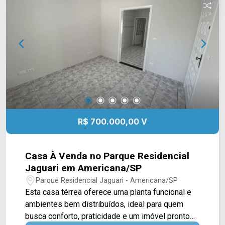
do imóvel, acompanhado por quintal reformado,
jardim e um cômodo de apoio que pode ser
utilizado como despensa, trazendo mais
praticidade ao dia a dia. 02 dormitórios, sendo 01
com armários planejados; 01 banheiro social; 01
vaga de garagem coberta. Aceita financiamento.
Localizada no bairro Parque Nova Carioba, a casa
possui fácil acesso às principais vias de
Americana e está próxima a supermercados,
escolas, farmácias e diversos serviços,
R$ 700.000,00 V
oferecendo praticidade para toda a família. Entre
em contato com a equipe da Arbix Imóveis e
agende sua visita! WhatsApp e telefone: (19)
Casa À Venda no Parque Residencial
3475-4546 Arbix Imóveis - Presente em cada
Jaguari em Americana/SP
momento.
Parque Residencial Jaguari - Americana/SP
Esta casa térrea oferece uma planta funcional e
ambientes bem distribuídos, ideal para quem
busca conforto, praticidade e um imóvel pronto