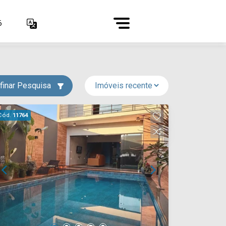
6
finar Pesquisa
Cód.
11764