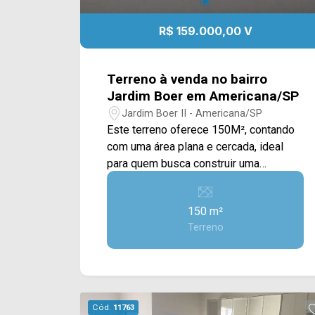
R$ 159.000,00 V
Terreno à venda no bairro
Jardim Boer em Americana/SP
Jardim Boer II - Americana/SP
Este terreno oferece 150M², contando
com uma área plana e cercada, ideal
para quem busca construir uma
residência em uma região com
infraestrutura consolidada e em
150 m²
constante desenvolvimento. Com
Terreno
excelente aproveitamento do espaço e
testada voltada para rua asfaltada, o
lote proporciona praticidade para a
execução de projetos residenciais
modernos e funcionais. Situado entre
Cód.
11763