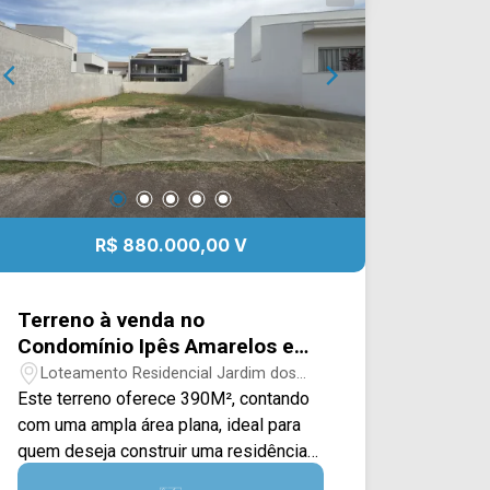
R$ 880.000,00 V
Terreno à venda no
Condomínio Ipês Amarelos em
Americana/SP
Loteamento Residencial Jardim dos
Ipês Amarelos - Americana/SP
Este terreno oferece 390M², contando
com uma ampla área plana, ideal para
quem deseja construir uma residência
com conforto, funcionalidade e