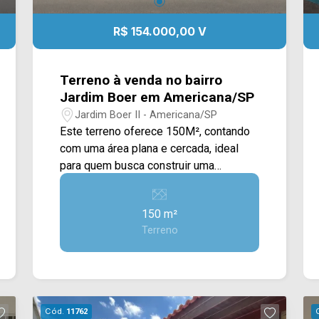
R$ 154.000,00 V
Terreno à venda no bairro
Jardim Boer em Americana/SP
Jardim Boer II - Americana/SP
Este terreno oferece 150M², contando
com uma área plana e cercada, ideal
para quem busca construir uma
residência em uma região com
infraestrutura consolidada e em
150 m²
constante desenvolvimento. Com
Terreno
excelente aproveitamento do espaço e
testada voltada para rua asfaltada, o
lote proporciona praticidade para a
execução de projetos residenciais
modernos e funcionais. Situado entre
Cód.
11762