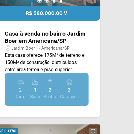
R$ 580.000,00 V
Casa à venda no bairro Jardim
Boer em Americana/SP
Jardim Boer I - Americana/SP
Esta casa oferece 175M² de terreno e
150M² de construção, distribuídos
entre área térrea e piso superior,
proporcionando ambientes bem
planejados e espaços voltados ao
2
1
2
2
conforto e ao lazer. Na parte térrea, o
Dorm.
Suite
Banho
Garagens
imóvel conta com sala integrada à
cozinha totalmente planejada, equipada
com bancada e forno, criando um
ambiente moderno e funcional para o
dia a dia. A área externa dispõe de
Cód.
11761