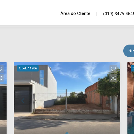
|
Área do Cliente
(019) 3475-454
Re
Cód.
11766