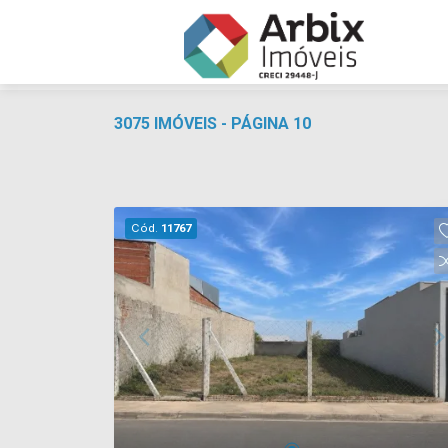
3075 IMÓVEIS - PÁGINA 10
Cód.
11767