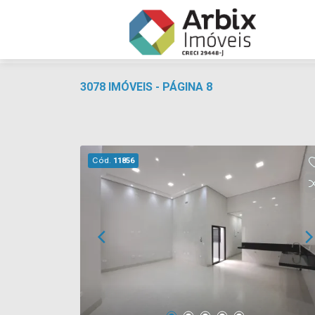
3078 IMÓVEIS - PÁGINA 8
Cód.
11856