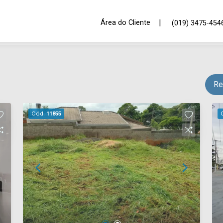
|
Área do Cliente
(019) 3475-454
Re
Cód.
11855