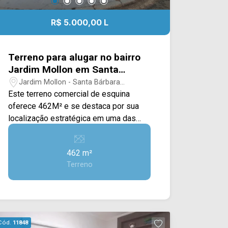
R$ 5.000,00 L
Terreno para alugar no bairro
Jardim Mollon em Santa
Bárbara d`Oeste/SP
Jardim Mollon - Santa Bárbara
D`Oeste/SP
Este terreno comercial de esquina
oferece 462M² e se destaca por sua
localização estratégica em uma das
regiões mais movimentadas e
valorizadas da cidade. Com topografia
462 m²
plana, calçada já executada e excelente
Terreno
visibilidade para quem circula pela
região, o imóvel reúne características
ideais para empresas que buscam
destaque, fluxo constante de veículos e
grande potencial de valorização. Sua
Cód.
11848