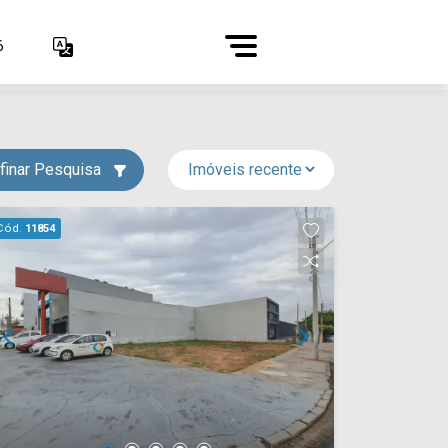
6
finar Pesquisa
Cód.
11854