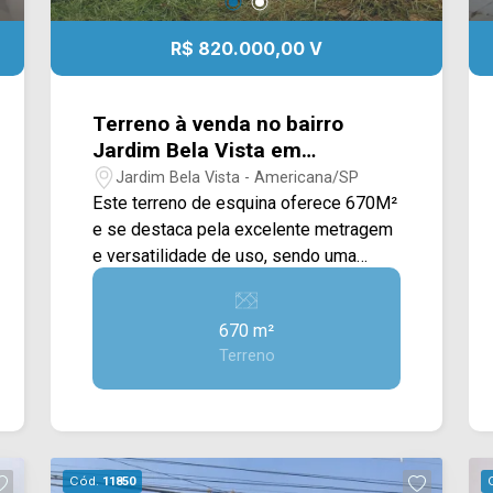
R$ 820.000,00 V
Terreno à venda no bairro
Jardim Bela Vista em
Americana/SP
Jardim Bela Vista - Americana/SP
Este terreno de esquina oferece 670M²
e se destaca pela excelente metragem
e versatilidade de uso, sendo uma
ótima oportunidade tanto para projetos
residenciais quanto comerciais. Com
670 m²
topografia plana e área totalmente
Terreno
cercada, o imóvel proporciona
praticidade para construção e melhor
aproveitamento do espaço, reduzindo
custos com preparação do terreno. Sua
posição de esquina agrega ainda mais
Cód.
11850