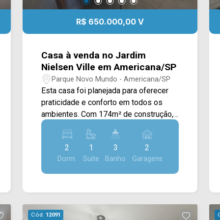
R$ 650.000,00 V
Casa à venda no Jardim
Nielsen Ville em Americana/SP
Parque Novo Mundo - Americana/SP
Esta casa foi planejada para oferecer
praticidade e conforto em todos os
ambientes. Com 174m² de construção,
reúne acabamentos de qualidade,
ambientes funcionais e diferenciais
2
1
3
2
que tornam o dia a dia mais agradável
Dorm.
Suite
Banho
Garagens
para toda a família. A cozinha planejada
com ilha integra os espaços de
convivência, criando um ambiente
perfeito para receber. Armários
planejados, closet, ar-condicionado e
Cód.
12091