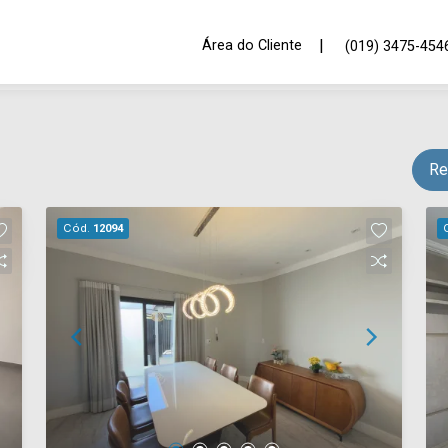
|
Área do Cliente
(019) 3475-454
Re
Cód.
12094