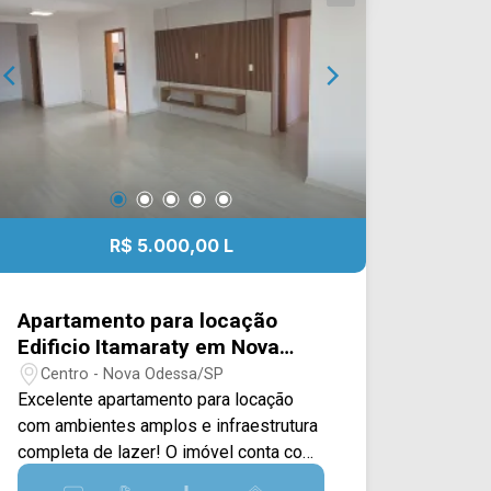
Body Fit, escolas e restaurantes. Entre
em contato com a equipe da Arbix
Imóveis e agende a sua visita!!
WhatsApp e Telefone: (19) 3475-4546
ARBIX IMÓVEIS - Presente em cada
mudança!
R$ 5.000,00 L
Apartamento para locação
Edificio Itamaraty em Nova
Odessa
Centro - Nova Odessa/SP
Excelente apartamento para locação
com ambientes amplos e infraestrutura
completa de lazer! O imóvel conta com
uma sala integrada de estar e jantar,