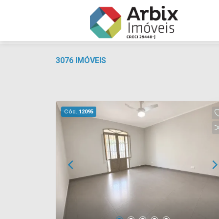
3076 IMÓVEIS
Cód.
12095