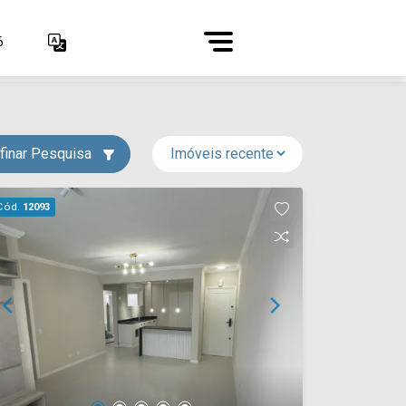
6
finar Pesquisa
Cód.
12093