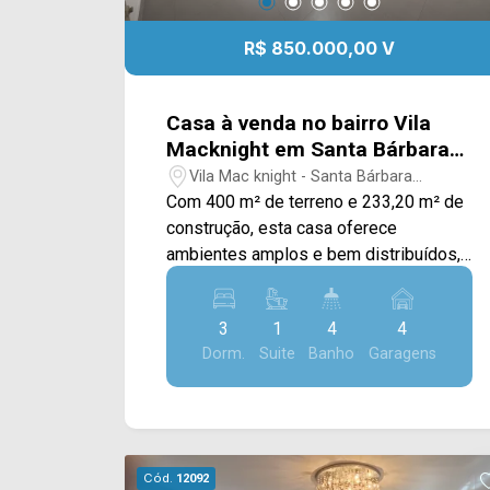
R$ 850.000,00 V
Casa à venda no bairro Vila
Macknight em Santa Bárbara
d`Oeste/SP
Vila Mac knight - Santa Bárbara
D`Oeste/SP
Com 400 m² de terreno e 233,20 m² de
construção, esta casa oferece
ambientes amplos e bem distribuídos,
com uma estrutura completa para quem
busca conforto e praticidade em uma
3
1
4
4
região residencial de Santa Bárbara
Dorm.
Suite
Banho
Garagens
d`Oeste. A área social conta com três
salas amplas, cozinha planejada com
armários e despensa, além de
escritório planejado e closet. Na área
externa, o imóvel oferece piscina e
Cód.
12092