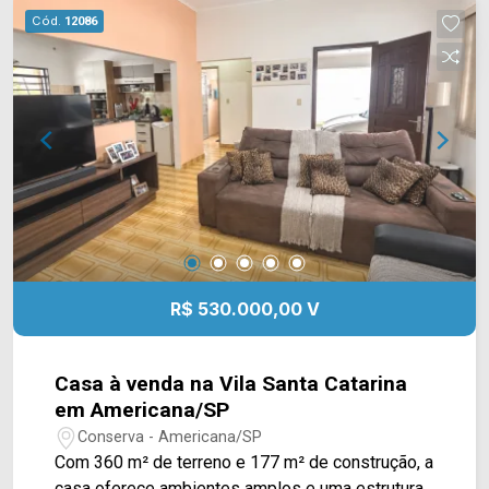
Grill, academia Body Fit, escolas e restaurantes.
Cód.
12086
Entre em contato com a equipe da Arbix Imóveis
e agende a sua visita!! WhatsApp e Telefone:
(19) 3475-4546 ARBIX IMÓVEIS - Presente em
cada mudança!
R$ 530.000,00 V
Casa à venda na Vila Santa Catarina
em Americana/SP
Conserva - Americana/SP
Com 360 m² de terreno e 177 m² de construção, a
casa oferece ambientes amplos e uma estrutura