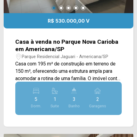
R$ 530.000,00 V
Casa à venda no Parque Nova Carioba
em Americana/SP
Parque Residencial Jaguari - Americana/SP
Casa com 195 m² de construção em terreno de
150 m², oferecendo uma estrutura ampla para
acomodar a rotina de uma família. O imóvel conta
com ambientes bem distribuídos e espaço
interno que permite diferentes possibilidades de
5
1
3
2
uso. A residência possui 5 dormitórios, sendo 1
Dorm.
Suite
Banho
Garagens
suíte, 3 banheiros e 2 vagas de garagem
cobertas. Entre os diferenciais informados estão
a despensa e os banheiros com box em blindex.
5 dormitórios, sendo 1 suíte; 3 banheiros; 2