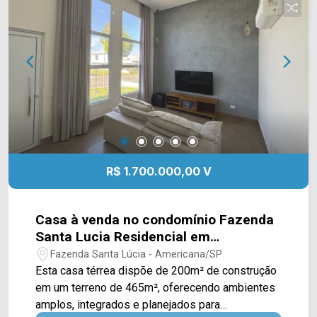
Supermercados Pague Menos e Delta
Supermercados, além de farmácias, escolas e
outros serviços essenciais. A região também
oferece fácil acesso à Avenida Brasil e à Rodovia
Luiz de Queiroz (SP-304), facilitando os
deslocamentos por Americana e região. Entre em
contato com a equipe da Arbix Imóveis e agende
sua visita! WhatsApp e telefone: (19) 3475-4546
Arbix Imóveis - Presente em cada momento.
R$ 1.700.000,00 V
Casa à venda no condomínio Fazenda
Santa Lucia Residencial em
Americana/SP
Fazenda Santa Lúcia - Americana/SP
Esta casa térrea dispõe de 200m² de construção
em um terreno de 465m², oferecendo ambientes
amplos, integrados e planejados para