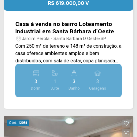
R$ 619.000,00 V
- Presente em cada mudança!
Casa à venda no bairro Loteamento
Industrial em Santa Bárbara d`Oeste
Jardim Pérola - Santa Bárbara D`Oeste/SP
Com 250 m² de terreno e 148 m² de construção, a
casa oferece ambientes amplos e bem
distribuídos, com sala de estar, copa planejada
com cristaleira e cozinha planejada,
proporcionando mais praticidade e conforto para
3
1
3
3
a rotina da família. Dois dormitórios contam com
Dorm.
Suite
Banho
Garagens
móveis planejados, garantindo melhor
organização dos espaços. A área de lazer é um
dos destaques do imóvel, com churrasqueira,
deck e pergolado integrados à copa, criando um
ambiente agradável para reunir amigos e
Cód.
12081
familiares. O piso em porcelanato em toda a área
interna, o portão eletrônico e a lavanderia ampla