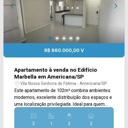
02 vagas de garagem, sendo 01 coberta.
Localizada no Jardim Nielsen Ville, em
Americana, a casa oferece fácil acesso aos
principais comércios, serviços e vias da cidade,
proporcionando mais praticidade para a rotina.
Entre em contato com a equipe da Arbix Imóveis
e agende sua visita. WhatsApp e telefone: (19)
R$ 660.000,00 V
3475-4546 Arbix Imóveis - Presente em cada
momento.
Apartamento à venda no Edifício
Marbella em Americana/SP
Vila Nossa Senhora de Fátima - Americana/SP
Este apartamento de 102m² combina ambientes
modernos, excelente distribuição dos espaços e
uma localização privilegiada. Ideal para quem
busca conforto, praticidade e um imóvel pronto
para morar. A cozinha integrada às salas de estar
3
1
2
2
e jantar proporciona mais funcionalidade ao dia a