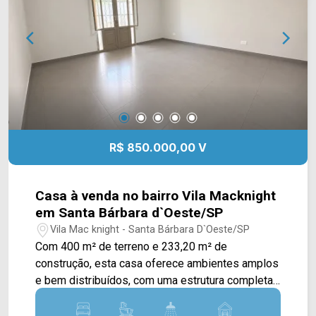
de terreno; 5 banheiros; 6 vagas rotativas.
Localizado na Rua Dom Pedro II, em
Americana/SP, com acesso às principais vias da
região e ao centro da cidade. Entre em contato
com a equipe da Arbix Imóveis e agende sua
visita! WhatsApp e telefone: (19) 3475-4546
Arbix Imóveis - Presente em cada momento.
R$ 850.000,00 V
Casa à venda no bairro Vila Macknight
em Santa Bárbara d`Oeste/SP
Vila Mac knight - Santa Bárbara D`Oeste/SP
Com 400 m² de terreno e 233,20 m² de
construção, esta casa oferece ambientes amplos
e bem distribuídos, com uma estrutura completa
para quem busca conforto e praticidade em uma
região residencial de Santa Bárbara d`Oeste. A