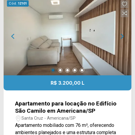
vagas cobertas; Localizada no Parque Nova
Cód.
12101
Carioba, em Americana/SP, a casa está próxima
ao Delta Supermercados Jaguari, Delta
Supermercados Terramérica e a farmácias e
serviços da região. O bairro também oferece fácil
acesso às principais vias de Americana,
facilitando os deslocamentos para diferentes
regiões da cidade. Entre em contato com a
equipe da Arbix Imóveis e agende sua visita!
WhatsApp e telefone: (19) 3475-4546 Arbix
Imóveis - Presente em cada momento.
R$ 3.200,00 L
Apartamento para locação no Edifício
São Camilo em Americana/SP
Santa Cruz - Americana/SP
Apartamento mobiliado com 76 m², oferecendo
ambientes planejados e uma estrutura completa