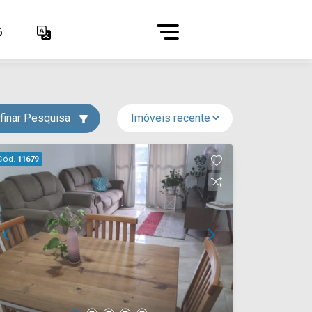
6
finar Pesquisa
Cód.
11679