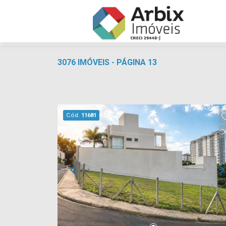
3076 IMÓVEIS - PÁGINA 13
Cód.
11681