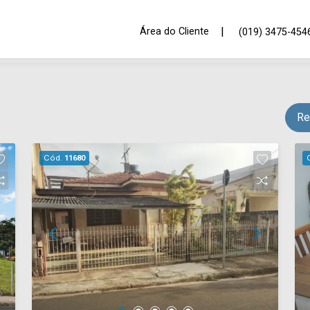
|
Área do Cliente
(019) 3475-454
Re
Cód.
11680