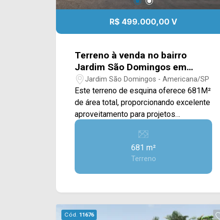
R$ 499.000,00 V
Terreno à venda no bairro
Jardim São Domingos em
Americana/SP
Jardim São Domingos - Americana/SP
Este terreno de esquina oferece 681M²
de área total, proporcionando excelente
aproveitamento para projetos
residenciais ou até mesmo para
investimento futuro. Com ótima
681 m²
topografia e uma ampla área plana, o
Terreno
imóvel permite diferentes
possibilidades construtivas,
valorizando ainda mais o potencial do
terreno. Sua localização de esquina traz
ainda mais versatilidade ao projeto,
Cód.
11676