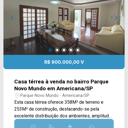
e agende a sua visita!! WhatsApp e Telefone:
(19) 3475-4546 ARBIX IMÓVEIS - Presente em
cada mudança!
R$ 900.000,00 V
Casa térrea à venda no bairro Parque
Novo Mundo em Americana/SP
Parque Novo Mundo - Americana/SP
Esta casa térrea oferece 358M² de terreno e
253M² de construção, destacando-se pela
excelente distribuição dos ambientes, amplitude
dos espaços e pelo diferencial de contar com