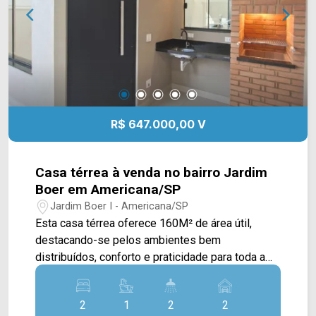
modernidade no coração de um corredor
comercial intenso. Entre em contato com a equipe
da Arbix Imóveis e agende a sua visita!!
WhatsApp e Telefone: (19) 3475-4546 ARBIX
IMÓVEIS - Presente em cada mudança!
R$ 647.000,00 V
Casa térrea à venda no bairro Jardim
Boer em Americana/SP
Jardim Boer I - Americana/SP
Esta casa térrea oferece 160M² de área útil,
destacando-se pelos ambientes bem
distribuídos, conforto e praticidade para toda a
família. A área social conta com sala de estar e
sala de jantar integradas, proporcionando um
2
1
2
2
ambiente amplo e acolhedor para os momentos