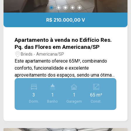
R$ 210.000,00 V
Apartamento à venda no Edifício Res.
Pq. das Flores em Americana/SP
Brieds - Americana/SP
Este apartamento oferece 65M², combinando
conforto, funcionalidade e excelente
aproveitamento dos espaços, sendo uma ótima
opção para quem busca praticidade e qualidade
de vida. A área social conta com sala de estar e
3
1
1
65 m²
sala de jantar integradas, proporcionando um
Dorm.
Banho
Garagem
Const.
ambiente acolhedor e ideal para o convívio
familiar. A cozinha planejada oferece mais
organização e praticidade para a rotina, além de
contar com área de serviço independente,