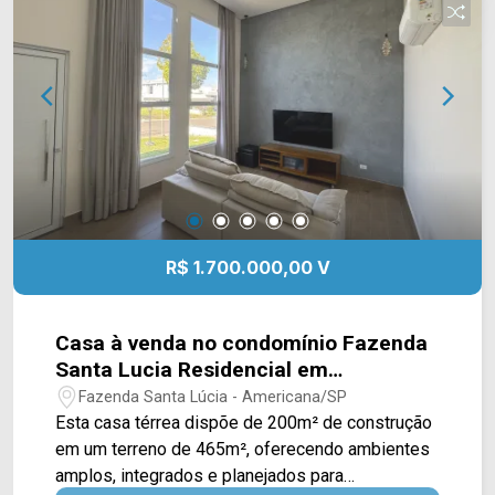
Supermercados Pague Menos e Delta
Supermercados, além de farmácias, escolas e
outros serviços essenciais. A região também
oferece fácil acesso à Avenida Brasil e à Rodovia
Luiz de Queiroz (SP-304), facilitando os
deslocamentos por Americana e região. Entre em
contato com a equipe da Arbix Imóveis e agende
sua visita! WhatsApp e telefone: (19) 3475-4546
Arbix Imóveis - Presente em cada momento.
R$ 1.700.000,00 V
Casa à venda no condomínio Fazenda
Santa Lucia Residencial em
Americana/SP
Fazenda Santa Lúcia - Americana/SP
Esta casa térrea dispõe de 200m² de construção
em um terreno de 465m², oferecendo ambientes
amplos, integrados e planejados para