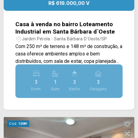
R$ 619.000,00 V
- Presente em cada mudança!
Casa à venda no bairro Loteamento
Industrial em Santa Bárbara d`Oeste
Jardim Pérola - Santa Bárbara D`Oeste/SP
Com 250 m² de terreno e 148 m² de construção, a
casa oferece ambientes amplos e bem
distribuídos, com sala de estar, copa planejada
com cristaleira e cozinha planejada,
proporcionando mais praticidade e conforto para
3
1
3
3
a rotina da família. Dois dormitórios contam com
Dorm.
Suite
Banho
Garagens
móveis planejados, garantindo melhor
organização dos espaços. A área de lazer é um
dos destaques do imóvel, com churrasqueira,
deck e pergolado integrados à copa, criando um
ambiente agradável para reunir amigos e
Cód.
12081
familiares. O piso em porcelanato em toda a área
interna, o portão eletrônico e a lavanderia ampla