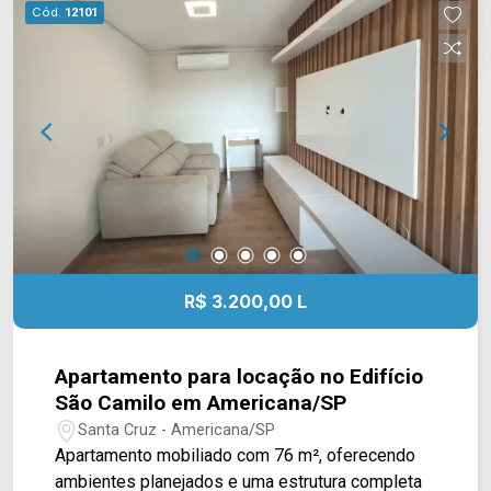
vagas cobertas; Localizada no Parque Nova
Cód.
12101
Carioba, em Americana/SP, a casa está próxima
ao Delta Supermercados Jaguari, Delta
Supermercados Terramérica e a farmácias e
serviços da região. O bairro também oferece fácil
acesso às principais vias de Americana,
facilitando os deslocamentos para diferentes
regiões da cidade. Entre em contato com a
equipe da Arbix Imóveis e agende sua visita!
WhatsApp e telefone: (19) 3475-4546 Arbix
Imóveis - Presente em cada momento.
R$ 3.200,00 L
Apartamento para locação no Edifício
São Camilo em Americana/SP
Santa Cruz - Americana/SP
Apartamento mobiliado com 76 m², oferecendo
ambientes planejados e uma estrutura completa