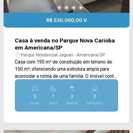
R$ 530.000,00 V
Casa à venda no Parque Nova Carioba
em Americana/SP
Parque Residencial Jaguari - Americana/SP
Casa com 195 m² de construção em terreno de
150 m², oferecendo uma estrutura ampla para
acomodar a rotina de uma família. O imóvel conta
com ambientes bem distribuídos e espaço
interno que permite diferentes possibilidades de
5
1
3
2
uso. A residência possui 5 dormitórios, sendo 1
Dorm.
Suite
Banho
Garagens
suíte, 3 banheiros e 2 vagas de garagem
cobertas. Entre os diferenciais informados estão
a despensa e os banheiros com box em blindex.
5 dormitórios, sendo 1 suíte; 3 banheiros; 2