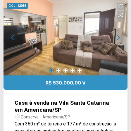
Grill, academia Body Fit, escolas e restaurantes.
Cód.
12086
Entre em contato com a equipe da Arbix Imóveis
e agende a sua visita!! WhatsApp e Telefone:
(19) 3475-4546 ARBIX IMÓVEIS - Presente em
cada mudança!
R$ 530.000,00 V
Casa à venda na Vila Santa Catarina
em Americana/SP
Conserva - Americana/SP
Com 360 m² de terreno e 177 m² de construção, a
casa oferece ambientes amplos e uma estrutura