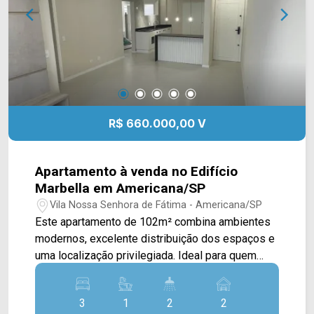
02 vagas de garagem, sendo 01 coberta.
Localizada no Jardim Nielsen Ville, em
Americana, a casa oferece fácil acesso aos
principais comércios, serviços e vias da cidade,
proporcionando mais praticidade para a rotina.
Entre em contato com a equipe da Arbix Imóveis
e agende sua visita. WhatsApp e telefone: (19)
R$ 660.000,00 V
3475-4546 Arbix Imóveis - Presente em cada
momento.
Apartamento à venda no Edifício
Marbella em Americana/SP
Vila Nossa Senhora de Fátima - Americana/SP
Este apartamento de 102m² combina ambientes
modernos, excelente distribuição dos espaços e
uma localização privilegiada. Ideal para quem
busca conforto, praticidade e um imóvel pronto
para morar. A cozinha integrada às salas de estar
3
1
2
2
e jantar proporciona mais funcionalidade ao dia a