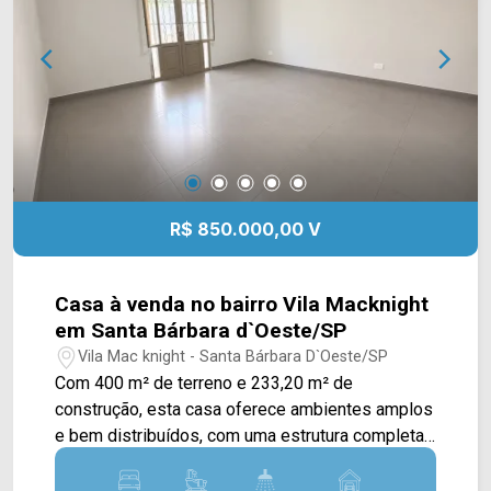
de terreno; 5 banheiros; 6 vagas rotativas.
Localizado na Rua Dom Pedro II, em
Americana/SP, com acesso às principais vias da
região e ao centro da cidade. Entre em contato
com a equipe da Arbix Imóveis e agende sua
visita! WhatsApp e telefone: (19) 3475-4546
Arbix Imóveis - Presente em cada momento.
R$ 850.000,00 V
Casa à venda no bairro Vila Macknight
em Santa Bárbara d`Oeste/SP
Vila Mac knight - Santa Bárbara D`Oeste/SP
Com 400 m² de terreno e 233,20 m² de
construção, esta casa oferece ambientes amplos
e bem distribuídos, com uma estrutura completa
para quem busca conforto e praticidade em uma
região residencial de Santa Bárbara d`Oeste. A