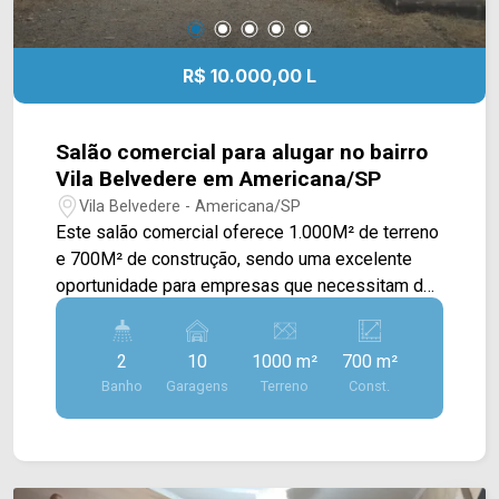
R$ 10.000,00 L
Salão comercial para alugar no bairro
Vila Belvedere em Americana/SP
Vila Belvedere - Americana/SP
Este salão comercial oferece 1.000M² de terreno
e 700M² de construção, sendo uma excelente
oportunidade para empresas que necessitam de
ampla área operacional, logística eficiente e
localização estratégica para suas atividades.
2
10
1000 m²
700 m²
Localizado aos fundos do terreno, o imóvel conta
Banho
Garagens
Terreno
Const.
com um amplo salão que pode ser adaptado para
diferentes segmentos industriais, centros de
distribuição, depósitos, transportadoras,
atacadistas e empresas de logística. Um dos