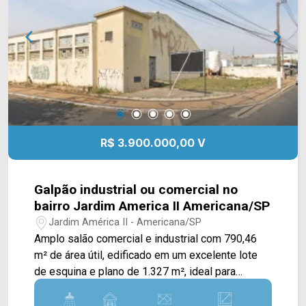
Rua Fortunato Faraone, Av. Campos Sales e Av.
Brasil, contém fácil acesso ao Centro. Esta região
contém supermercados, restaurantes,
panificadoras, churrascarias, cafeterias, pizzarias,
academias e pets com intenso corredor
comercial.. Entre em contato com a equipe da
Arbix Imóveis e agende a sua visita!! WhatsApp
e Telefone: (19) 3475-4546 ARBIX IMÓVEIS -
Presente em cada mudança!
R$ 3.900.000,00 V
Galpão industrial ou comercial no
bairro Jardim America II Americana/SP
Jardim América II - Americana/SP
Amplo salão comercial e industrial com 790,46
m² de área útil, edificado em um excelente lote
de esquina e plano de 1.327 m², ideal para
agências de veículos, logística ou galpão em
geral. O imóvel conta com frente livre para