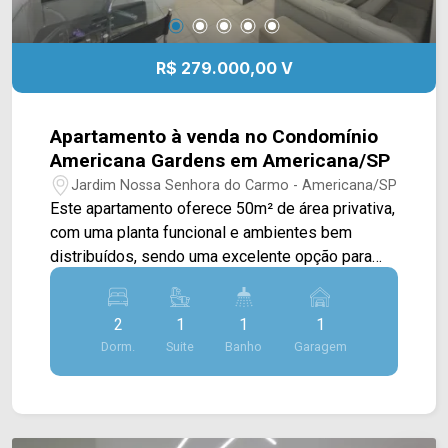
R$ 279.000,00 V
Apartamento à venda no Condomínio
Americana Gardens em Americana/SP
Jardim Nossa Senhora do Carmo - Americana/SP
Este apartamento oferece 50m² de área privativa,
com uma planta funcional e ambientes bem
distribuídos, sendo uma excelente opção para
quem busca praticidade no dia a dia ou deseja
adquirir o primeiro imóvel. A área social foi
2
1
1
1
projetada para proporcionar conforto e bom
Dorm.
Suite
Banho
Garagem
aproveitamento dos espaços, enquanto a
posição de sol da tarde favorece a iluminação
natural dos ambientes. Com 02 dormitórios e uma
distribuição inteligente, o imóvel atende