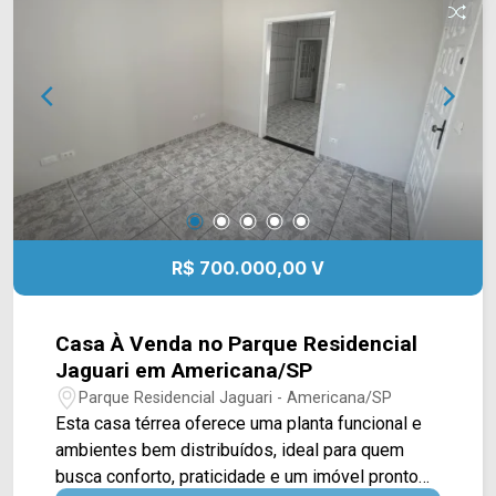
do imóvel, acompanhado por quintal reformado,
jardim e um cômodo de apoio que pode ser
utilizado como despensa, trazendo mais
praticidade ao dia a dia. 02 dormitórios, sendo 01
com armários planejados; 01 banheiro social; 01
vaga de garagem coberta. Aceita financiamento.
Localizada no bairro Parque Nova Carioba, a casa
possui fácil acesso às principais vias de
Americana e está próxima a supermercados,
escolas, farmácias e diversos serviços,
R$ 700.000,00 V
oferecendo praticidade para toda a família. Entre
em contato com a equipe da Arbix Imóveis e
agende sua visita! WhatsApp e telefone: (19)
Casa À Venda no Parque Residencial
3475-4546 Arbix Imóveis - Presente em cada
Jaguari em Americana/SP
momento.
Parque Residencial Jaguari - Americana/SP
Esta casa térrea oferece uma planta funcional e
ambientes bem distribuídos, ideal para quem
busca conforto, praticidade e um imóvel pronto