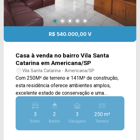
R$ 540.000,00 V
Casa à venda no bairro Vila Santa
Catarina em Americana/SP
Vila Santa Catarina - Americana/SP
Com 250M² de terreno e 141M² de construção,
esta residência oferece ambientes amplos,
excelente estado de conservação e uma
localização estratégica, sendo uma ótima opção
tanto para moradia quanto para quem busca um
3
2
3
250 m²
imóvel com potencial para uso residencial ou
Dorm.
Banho
Garagens
Terreno
comercial. A área social proporciona ambientes
confortáveis para a rotina da família. O imóvel
conta ainda com cozinha, amplo quintal e uma