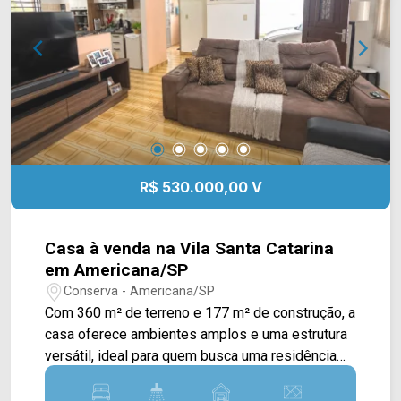
(19) 3475-4546 ARBIX IMÓVEIS - Presente em
cada mudança!
R$ 530.000,00 V
Casa à venda na Vila Santa Catarina
em Americana/SP
Conserva - Americana/SP
Com 360 m² de terreno e 177 m² de construção, a
casa oferece ambientes amplos e uma estrutura
versátil, ideal para quem busca uma residência
espaçosa ou um imóvel com possibilidade de
uso comercial. A planta principal conta com