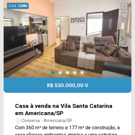
Grill, academia Body Fit, escolas e restaurantes.
Cód.
12086
Entre em contato com a equipe da Arbix Imóveis
e agende a sua visita!! WhatsApp e Telefone:
(19) 3475-4546 ARBIX IMÓVEIS - Presente em
cada mudança!
R$ 530.000,00 V
Casa à venda na Vila Santa Catarina
em Americana/SP
Conserva - Americana/SP
Com 360 m² de terreno e 177 m² de construção, a
casa oferece ambientes amplos e uma estrutura