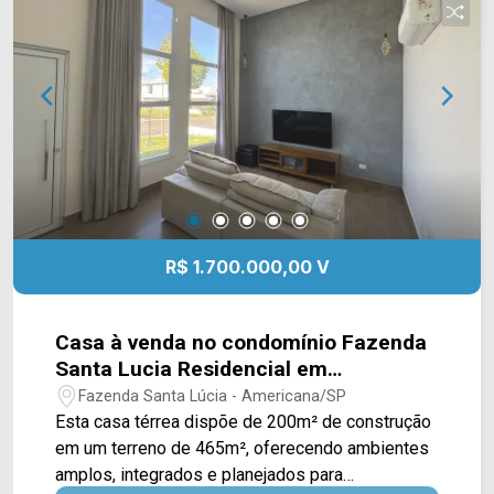
Supermercados Pague Menos e Delta
Supermercados, além de farmácias, escolas e
outros serviços essenciais. A região também
oferece fácil acesso à Avenida Brasil e à Rodovia
Luiz de Queiroz (SP-304), facilitando os
deslocamentos por Americana e região. Entre em
contato com a equipe da Arbix Imóveis e agende
sua visita! WhatsApp e telefone: (19) 3475-4546
Arbix Imóveis - Presente em cada momento.
R$ 1.700.000,00 V
Casa à venda no condomínio Fazenda
Santa Lucia Residencial em
Americana/SP
Fazenda Santa Lúcia - Americana/SP
Esta casa térrea dispõe de 200m² de construção
em um terreno de 465m², oferecendo ambientes
amplos, integrados e planejados para