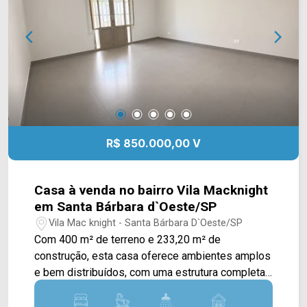
de terreno; 5 banheiros; 6 vagas rotativas.
Localizado na Rua Dom Pedro II, em
Americana/SP, com acesso às principais vias da
região e ao centro da cidade. Entre em contato
com a equipe da Arbix Imóveis e agende sua
visita! WhatsApp e telefone: (19) 3475-4546
Arbix Imóveis - Presente em cada momento.
R$ 850.000,00 V
Casa à venda no bairro Vila Macknight
em Santa Bárbara d`Oeste/SP
Vila Mac knight - Santa Bárbara D`Oeste/SP
Com 400 m² de terreno e 233,20 m² de
construção, esta casa oferece ambientes amplos
e bem distribuídos, com uma estrutura completa
para quem busca conforto e praticidade em uma
região residencial de Santa Bárbara d`Oeste. A