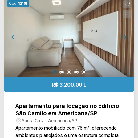
vagas cobertas; Localizada no Parque Nova
Cód.
12101
Carioba, em Americana/SP, a casa está próxima
ao Delta Supermercados Jaguari, Delta
Supermercados Terramérica e a farmácias e
serviços da região. O bairro também oferece fácil
acesso às principais vias de Americana,
facilitando os deslocamentos para diferentes
regiões da cidade. Entre em contato com a
equipe da Arbix Imóveis e agende sua visita!
WhatsApp e telefone: (19) 3475-4546 Arbix
Imóveis - Presente em cada momento.
R$ 3.200,00 L
Apartamento para locação no Edifício
São Camilo em Americana/SP
Santa Cruz - Americana/SP
Apartamento mobiliado com 76 m², oferecendo
ambientes planejados e uma estrutura completa