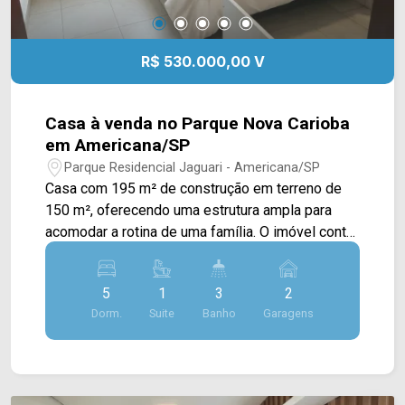
R$ 530.000,00 V
Casa à venda no Parque Nova Carioba
em Americana/SP
Parque Residencial Jaguari - Americana/SP
Casa com 195 m² de construção em terreno de
150 m², oferecendo uma estrutura ampla para
acomodar a rotina de uma família. O imóvel conta
com ambientes bem distribuídos e espaço
interno que permite diferentes possibilidades de
5
1
3
2
uso. A residência possui 5 dormitórios, sendo 1
Dorm.
Suite
Banho
Garagens
suíte, 3 banheiros e 2 vagas de garagem
cobertas. Entre os diferenciais informados estão
a despensa e os banheiros com box em blindex.
5 dormitórios, sendo 1 suíte; 3 banheiros; 2