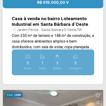
R$ 619.000,00 V
- Presente em cada mudança!
Casa à venda no bairro Loteamento
Industrial em Santa Bárbara d`Oeste
Jardim Pérola - Santa Bárbara D`Oeste/SP
Com 250 m² de terreno e 148 m² de construção, a
casa oferece ambientes amplos e bem
distribuídos, com sala de estar, copa planejada
com cristaleira e cozinha planejada,
proporcionando mais praticidade e conforto para
3
1
3
3
a rotina da família. Dois dormitórios contam com
Dorm.
Suite
Banho
Garagens
móveis planejados, garantindo melhor
organização dos espaços. A área de lazer é um
dos destaques do imóvel, com churrasqueira,
deck e pergolado integrados à copa, criando um
ambiente agradável para reunir amigos e
Cód.
12081
familiares. O piso em porcelanato em toda a área
interna, o portão eletrônico e a lavanderia ampla