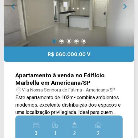
02 vagas de garagem, sendo 01 coberta.
Localizada no Jardim Nielsen Ville, em
Americana, a casa oferece fácil acesso aos
principais comércios, serviços e vias da cidade,
proporcionando mais praticidade para a rotina.
Entre em contato com a equipe da Arbix Imóveis
e agende sua visita. WhatsApp e telefone: (19)
R$ 660.000,00 V
3475-4546 Arbix Imóveis - Presente em cada
momento.
Apartamento à venda no Edifício
Marbella em Americana/SP
Vila Nossa Senhora de Fátima - Americana/SP
Este apartamento de 102m² combina ambientes
modernos, excelente distribuição dos espaços e
uma localização privilegiada. Ideal para quem
busca conforto, praticidade e um imóvel pronto
para morar. A cozinha integrada às salas de estar
3
1
2
2
e jantar proporciona mais funcionalidade ao dia a