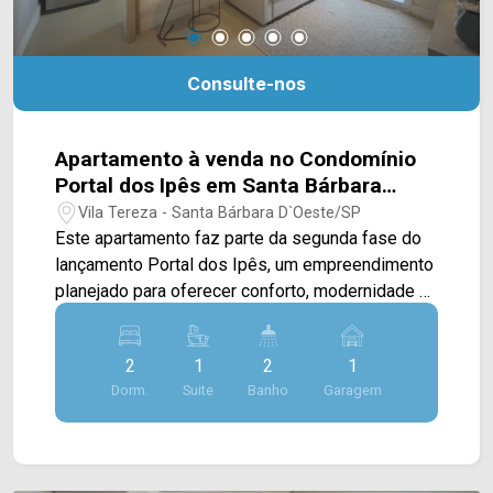
Arbix Imóveis e agende a sua visita!! WhatsApp
e Telefone: (19) 3475-4546 ARBIX IMÓVEIS -
Presente em cada mudança!
Consulte-nos
Apartamento à venda no Condomínio
Portal dos Ipês em Santa Bárbara
d`Oeste/SP
Vila Tereza - Santa Bárbara D`Oeste/SP
Este apartamento faz parte da segunda fase do
lançamento Portal dos Ipês, um empreendimento
planejado para oferecer conforto, modernidade e
excelente custo-benefício, sendo uma ótima
oportunidade tanto para morar quanto para
2
1
2
1
investir em uma região em constante valorização.
Dorm.
Suite
Banho
Garagem
O condomínio disponibiliza unidades de 55M²,
62M² e 65M², todas com plantas inteligentes e
excelente aproveitamento dos espaços. Os
apartamentos contam com sala de estar e sala