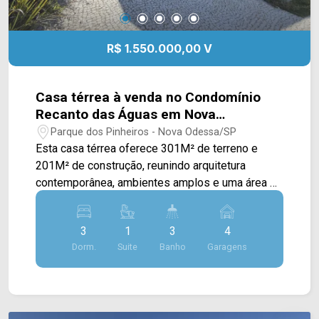
R$ 1.550.000,00 V
Casa térrea à venda no Condomínio
Recanto das Águas em Nova
Odessa/SP
Parque dos Pinheiros - Nova Odessa/SP
Esta casa térrea oferece 301M² de terreno e
201M² de construção, reunindo arquitetura
contemporânea, ambientes amplos e uma área de
lazer completa, proporcionando conforto,
sofisticação e qualidade de vida em um
3
1
3
4
condomínio de alto padrão. A área social conta
Dorm.
Suite
Banho
Garagens
com ampla sala de estar e sala de jantar
integradas, valorizadas pelo pé-direito duplo, que
amplia a sensação de espaço e favorece a
entrada de luz natural. A cozinha em conceito