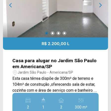
vaga de garagem coberta. Localizada no Parque
Residencial Jaguari, em Americana/SP, com fácil
acesso às principais conveniências da região.
Aceita financiamento e possui documentação em
ordem. Entre em contato com a equipe da Arbix
Imóveis e agende sua visita. WhatsApp e
telefone: (19) 3475-4546 Arbix Imóveis -
R$ 2.200,00 L
Presente em cada momento.
Casa para alugar no Jardim São Paulo
em Americana/SP
Jardim São Paulo - Americana/SP
Esta casa térrea dispõe de 300m² de terreno e
104m² de construção ,oferecendo sala de estar,
cozinha com e área de serviço com e banheiro. O
quintal oferece uma churrasqueira e estrutura
para instalação de uma segunda cozinha além de
2
1
2
300 m²
um quintal. > 02 quartos; > 01 banheiros; > 02