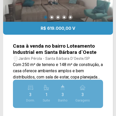
essa região conta com supermercados,
farmácias, restaurantes e comércio em geral.
Para saber mais sobre o imóvel ou para agendar
uma visita, entre em contato conosco: Telefone e
Whatsapp Arbix: (19) 3475-4546 ARBIX IMÓVEIS
R$ 619.000,00 V
- Presente em cada mudança!
Casa à venda no bairro Loteamento
Industrial em Santa Bárbara d`Oeste
Jardim Pérola - Santa Bárbara D`Oeste/SP
Com 250 m² de terreno e 148 m² de construção, a
casa oferece ambientes amplos e bem
distribuídos, com sala de estar, copa planejada
com cristaleira e cozinha planejada,
proporcionando mais praticidade e conforto para
3
1
3
3
a rotina da família. Dois dormitórios contam com
Dorm.
Suite
Banho
Garagens
móveis planejados, garantindo melhor
organização dos espaços. A área de lazer é um
dos destaques do imóvel, com churrasqueira,