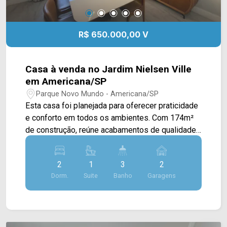
R$ 650.000,00 V
Casa à venda no Jardim Nielsen Ville
em Americana/SP
Parque Novo Mundo - Americana/SP
Esta casa foi planejada para oferecer praticidade
e conforto em todos os ambientes. Com 174m²
de construção, reúne acabamentos de qualidade,
ambientes funcionais e diferenciais que tornam o
dia a dia mais agradável para toda a família. A
2
1
3
2
cozinha planejada com ilha integra os espaços de
Dorm.
Suite
Banho
Garagens
convivência, criando um ambiente perfeito para
receber. Armários planejados, closet, ar-
condicionado e sistema de energia solar
complementam o imóvel, que está pronto para