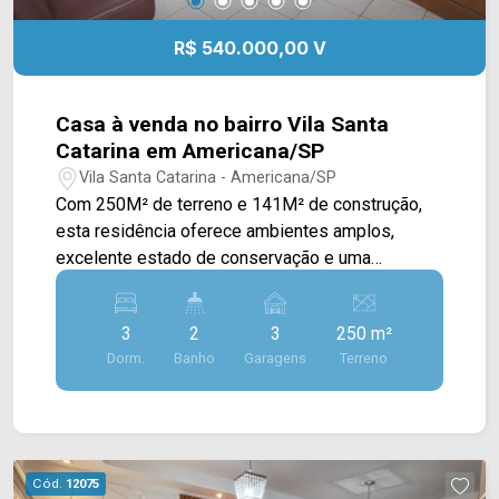
R$ 540.000,00 V
Casa à venda no bairro Vila Santa
Catarina em Americana/SP
Vila Santa Catarina - Americana/SP
Com 250M² de terreno e 141M² de construção,
esta residência oferece ambientes amplos,
excelente estado de conservação e uma
localização estratégica, sendo uma ótima opção
tanto para moradia quanto para quem busca um
3
2
3
250 m²
imóvel com potencial para uso residencial ou
Dorm.
Banho
Garagens
Terreno
comercial. A área social proporciona ambientes
confortáveis para a rotina da família. O imóvel
conta ainda com cozinha, amplo quintal e uma
generosa área externa, oferecendo diversas
possibilidades de aproveitamento, seja para
Cód.
12075
ampliação, área de lazer ou atividades