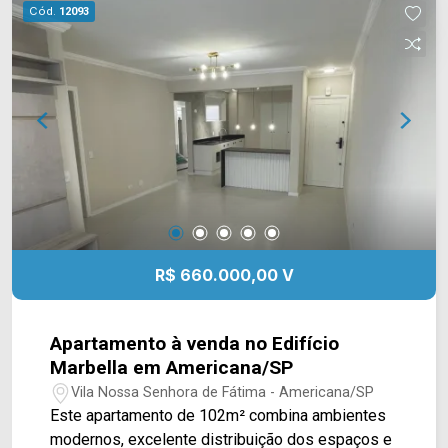
morar e ainda aceita financiamento. ? 180m² de
Cód.
12093
terreno; ? 174m² de construção; ? 02 dormitórios,
sendo 01 suíte; ? 03 banheiros; ? Sala de estar; ?
Cozinha planejada com ilha; ? Closet; ? Armários
planejados; ? Ar-condicionado; ? Energia solar; ?
02 vagas de garagem, sendo 01 coberta.
Localizada no Jardim Nielsen Ville, em
Americana, a casa oferece fácil acesso aos
principais comércios, serviços e vias da cidade,
proporcionando mais praticidade para a rotina.
Entre em contato com a equipe da Arbix Imóveis
e agende sua visita. WhatsApp e telefone: (19)
R$ 660.000,00 V
3475-4546 Arbix Imóveis - Presente em cada
momento.
Apartamento à venda no Edifício
Marbella em Americana/SP
Vila Nossa Senhora de Fátima - Americana/SP
Este apartamento de 102m² combina ambientes
modernos, excelente distribuição dos espaços e