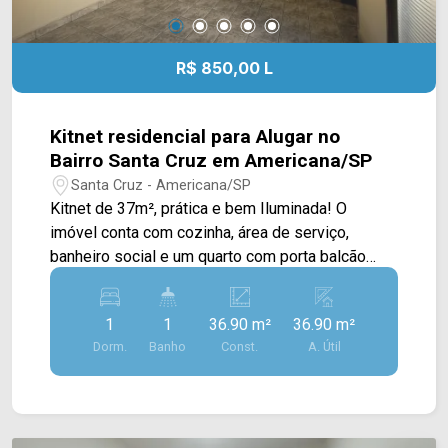
R$ 850,00 L
Kitnet residencial para Alugar no
Bairro Santa Cruz em Americana/SP
Santa Cruz - Americana/SP
Kitnet de 37m², prática e bem Iluminada! O
imóvel conta com cozinha, área de serviço,
banheiro social e um quarto com porta balcão
para área de luz, garantindo excelente ventilação
natural. Ideal para quem busca conforto e
1
1
36.90 m²
36.90 m²
facilidade no dia a dia. > 01 quartos; > 01
Dorm.
Banho
Const.
A. Útil
banheiros; Localizado próximo à Rua Benedito
Otavio de Campos com Rua Batista Dextro com
fácil para Rodovia Luiz de Queiroz. Esta região
conta com supermercado, restaurante e