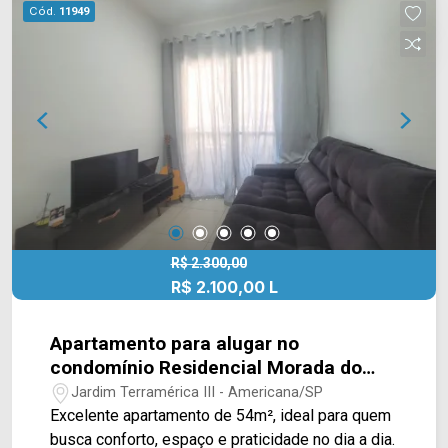
farmácias. Entre em contato com a equipe da
Cód.
11949
Arbix Imóveis e agende a sua visita!! WhatsApp
e Telefone: (19) 3475-4546 ARBIX IMÓVEIS -
Presente em cada mudança!
R$ 2.300,00
R$ 2.100,00 L
Apartamento para alugar no
condomínio Residencial Morada do
Porto em Americana/SP
Jardim Terramérica III - Americana/SP
Excelente apartamento de 54m², ideal para quem
busca conforto, espaço e praticidade no dia a dia.