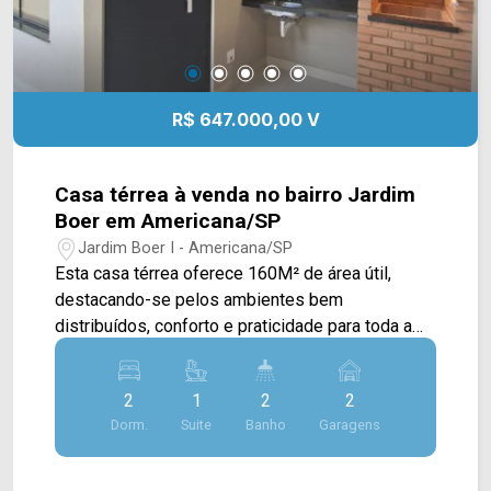
da Arbix Imóveis e agende a sua visita!!
WhatsApp e Telefone: (19) 3475-4546 ARBIX
IMÓVEIS - Presente em cada mudança!
R$ 647.000,00 V
Casa térrea à venda no bairro Jardim
Boer em Americana/SP
Jardim Boer I - Americana/SP
Esta casa térrea oferece 160M² de área útil,
destacando-se pelos ambientes bem
distribuídos, conforto e praticidade para toda a
família. A área social conta com sala de estar e
sala de jantar integradas, proporcionando um
2
1
2
2
ambiente amplo e acolhedor para os momentos
Dorm.
Suite
Banho
Garagens
de convivência. A cozinha possui excelente
espaço para organização e funcionalidade,
atendendo perfeitamente às necessidades do