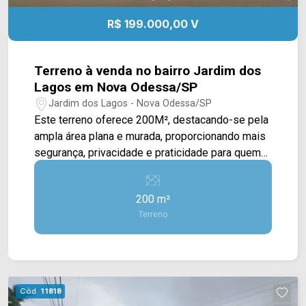
R$ 199.000,00 V
Terreno à venda no bairro Jardim dos
Lagos em Nova Odessa/SP
Jardim dos Lagos - Nova Odessa/SP
Este terreno oferece 200M², destacando-se pela
ampla área plana e murada, proporcionando mais
segurança, privacidade e praticidade para quem
deseja construir. Além disso, já conta com
calçada, agregando infraestrutura e facilitando o
200 m²
início de futuros projetos. Com excelente
Terreno
potencial construtivo, o lote permite a realização
de uma residência moderna e funcional, com
espaço para garagem, área gourmet, jardim e
demais ambientes que valorizam o imóvel e
proporcionam mais qualidade de vida. *Aceita
Cód.
11818
financiamento. Localizado próximo à Av. José