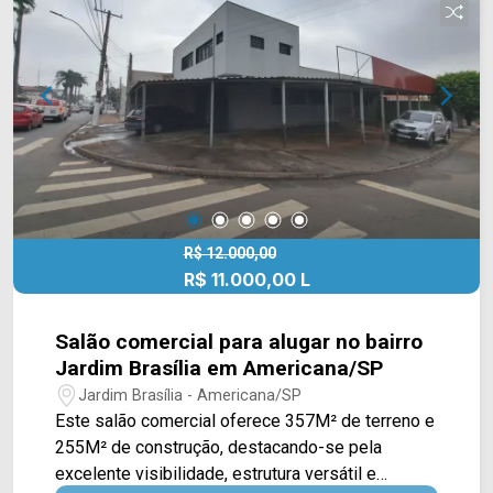
Vieira de Souza e Av. Maurílio Bagne da Silva. A
região conta com escolas, supermercados,
restaurantes, padarias e diversos comércios
essenciais para o dia a dia, oferecendo
comodidade, mobilidade e fácil acesso aos
principais pontos da cidade. Entre em contato
com a equipe da Arbix Imóveis e agende a sua
visita!! WhatsApp e Telefone: (19) 3475-4546
ARBIX IMÓVEIS - Presente em cada mudança!
R$ 12.000,00
R$ 11.000,00 L
Salão comercial para alugar no bairro
Jardim Brasília em Americana/SP
Jardim Brasília - Americana/SP
Este salão comercial oferece 357M² de terreno e
255M² de construção, destacando-se pela
excelente visibilidade, estrutura versátil e