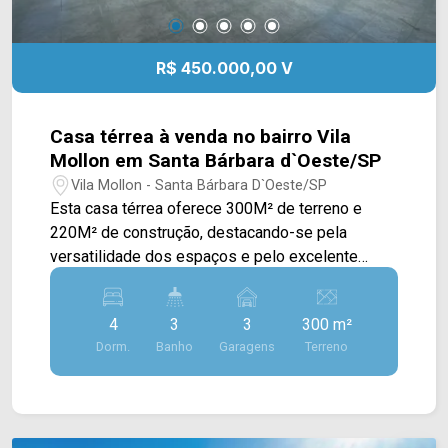
R$ 450.000,00 V
Casa térrea à venda no bairro Vila
Mollon em Santa Bárbara d`Oeste/SP
Vila Mollon - Santa Bárbara D`Oeste/SP
Esta casa térrea oferece 300M² de terreno e
220M² de construção, destacando-se pela
versatilidade dos espaços e pelo excelente
potencial para famílias que buscam uma
residência ampla ou até mesmo uma
4
3
3
300 m²
oportunidade de investimento com moradia
Dorm.
Banho
Garagens
Terreno
independente nos fundos. A casa principal conta
com sala de estar, sala de jantar, cozinha com
gabinete e área de serviço, proporcionando
ambientes funcionais e bem distribuídos para o