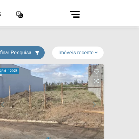
6
finar Pesquisa
Cód.
12078