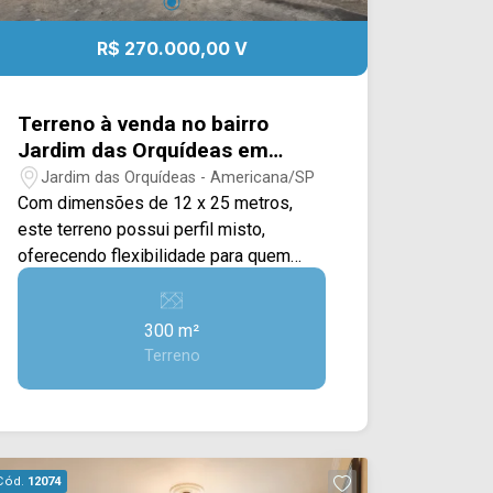
R$ 270.000,00 V
Terreno à venda no bairro
Jardim das Orquídeas em
Americana/SP
Jardim das Orquídeas - Americana/SP
Com dimensões de 12 x 25 metros,
este terreno possui perfil misto,
oferecendo flexibilidade para quem
deseja construir uma residência ou
investir em um projeto comercial,
300 m²
conforme a sua necessidade.
Terreno
Localizado em uma região com
potencial de desenvolvimento e
valorização, reúne praticidade e
excelente custo-benefício para quem
busca um espaço bem dimensionado
Cód.
12074