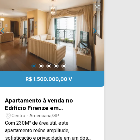
para tirar projetos do papel. ? 300 m² de
área (12 x 25 m) ? Perfil misto ? Aceita
financiamento ? Estuda permuta Entre
em contato com a equipe da Arbix
Imóveis e saiba mais! WhatsApp e
Telefone: (19) 3475-4546 ARBIX
IMÓVEIS ? Presente em cada mudança!
R$ 1.500.000,00 V
Apartamento à venda no
Edifício Firenze em
Americana/SP
Centro - Americana/SP
Com 230M² de área útil, este
apartamento reúne amplitude,
sofisticação e privacidade em um dos