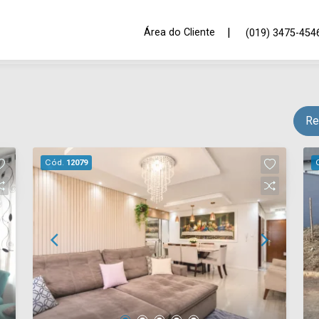
|
Área do Cliente
(019) 3475-454
Re
Cód.
12079