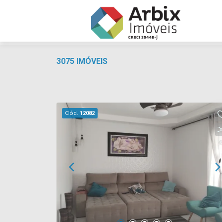
3075 IMÓVEIS
Cód.
12082