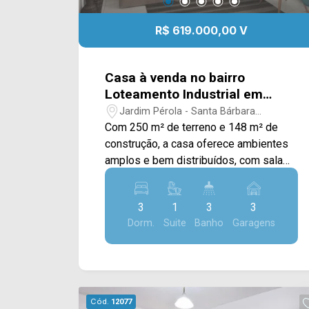
R$ 619.000,00 V
Casa à venda no bairro
Loteamento Industrial em
Santa Bárbara d`Oeste
Jardim Pérola - Santa Bárbara
D`Oeste/SP
Com 250 m² de terreno e 148 m² de
construção, a casa oferece ambientes
amplos e bem distribuídos, com sala
de estar, copa planejada com cristaleira
e cozinha planejada, proporcionando
3
1
3
3
mais praticidade e conforto para a
Dorm.
Suite
Banho
Garagens
rotina da família. Dois dormitórios
contam com móveis planejados,
garantindo melhor organização dos
espaços. A área de lazer é um dos
destaques do imóvel, com
Cód.
12077