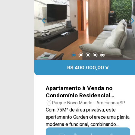
rotina. A sacada com vista para o
condomínio complementa o espaço,
proporcionando ventilação e iluminação
natural aos ambientes. Na área íntima, o
imóvel dispõe de 3 dormitórios e 1
banheiro social. Os ambientes
possuem piso laminado nas áreas
quentes e piso cerâmico nas áreas
molhadas, garantindo conforto e fácil
R$ 400.000,00 V
manutenção. 03 quartos; 01 banheiro
social; Sala de estar e jantar integradas;
Cozinha com armários e gabinete; Área
Apartamento à Venda no
de serviço; Sacada com vista para o
Condomínio Residencial
condomínio; Piso laminado nas áreas
Aquarela
Parque Novo Mundo - Americana/SP
quentes; Piso cerâmico nas áreas
Com 75M² de área privativa, este
molhadas; 01 vaga de garagem. Aceita
apartamento Garden oferece uma planta
financiamento. Localizado no bairro
moderna e funcional, combinando
Dona Regina, em Santa Bárbara
ambientes bem distribuídos, área