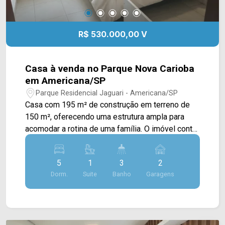
R$ 530.000,00 V
Casa à venda no Parque Nova Carioba
em Americana/SP
Parque Residencial Jaguari - Americana/SP
Casa com 195 m² de construção em terreno de
150 m², oferecendo uma estrutura ampla para
acomodar a rotina de uma família. O imóvel conta
com ambientes bem distribuídos e espaço
interno que permite diferentes possibilidades de
5
1
3
2
uso. A residência possui 5 dormitórios, sendo 1
Dorm.
Suite
Banho
Garagens
suíte, 3 banheiros e 2 vagas de garagem
cobertas. Entre os diferenciais informados estão
a despensa e os banheiros com box em blindex.
5 dormitórios, sendo 1 suíte; 3 banheiros; 2