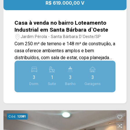
R$ 619.000,00 V
- Presente em cada mudança!
Casa à venda no bairro Loteamento
Industrial em Santa Bárbara d`Oeste
Jardim Pérola - Santa Bárbara D`Oeste/SP
Com 250 m² de terreno e 148 m² de construção, a
casa oferece ambientes amplos e bem
distribuídos, com sala de estar, copa planejada
com cristaleira e cozinha planejada,
proporcionando mais praticidade e conforto para
3
1
3
3
a rotina da família. Dois dormitórios contam com
Dorm.
Suite
Banho
Garagens
móveis planejados, garantindo melhor
organização dos espaços. A área de lazer é um
dos destaques do imóvel, com churrasqueira,
deck e pergolado integrados à copa, criando um
ambiente agradável para reunir amigos e
Cód.
12081
familiares. O piso em porcelanato em toda a área
interna, o portão eletrônico e a lavanderia ampla