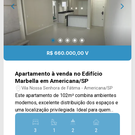
02 vagas de garagem, sendo 01 coberta.
Localizada no Jardim Nielsen Ville, em
Americana, a casa oferece fácil acesso aos
principais comércios, serviços e vias da cidade,
proporcionando mais praticidade para a rotina.
Entre em contato com a equipe da Arbix Imóveis
e agende sua visita. WhatsApp e telefone: (19)
R$ 660.000,00 V
3475-4546 Arbix Imóveis - Presente em cada
momento.
Apartamento à venda no Edifício
Marbella em Americana/SP
Vila Nossa Senhora de Fátima - Americana/SP
Este apartamento de 102m² combina ambientes
modernos, excelente distribuição dos espaços e
uma localização privilegiada. Ideal para quem
busca conforto, praticidade e um imóvel pronto
para morar. A cozinha integrada às salas de estar
3
1
2
2
e jantar proporciona mais funcionalidade ao dia a