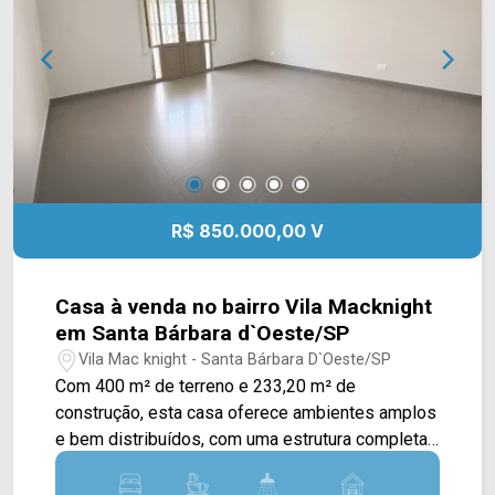
de terreno; 5 banheiros; 6 vagas rotativas.
Localizado na Rua Dom Pedro II, em
Americana/SP, com acesso às principais vias da
região e ao centro da cidade. Entre em contato
com a equipe da Arbix Imóveis e agende sua
visita! WhatsApp e telefone: (19) 3475-4546
Arbix Imóveis - Presente em cada momento.
R$ 850.000,00 V
Casa à venda no bairro Vila Macknight
em Santa Bárbara d`Oeste/SP
Vila Mac knight - Santa Bárbara D`Oeste/SP
Com 400 m² de terreno e 233,20 m² de
construção, esta casa oferece ambientes amplos
e bem distribuídos, com uma estrutura completa
para quem busca conforto e praticidade em uma
região residencial de Santa Bárbara d`Oeste. A