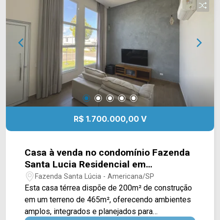
Supermercados Pague Menos e Delta
Supermercados, além de farmácias, escolas e
outros serviços essenciais. A região também
oferece fácil acesso à Avenida Brasil e à Rodovia
Luiz de Queiroz (SP-304), facilitando os
deslocamentos por Americana e região. Entre em
contato com a equipe da Arbix Imóveis e agende
sua visita! WhatsApp e telefone: (19) 3475-4546
Arbix Imóveis - Presente em cada momento.
R$ 1.700.000,00 V
Casa à venda no condomínio Fazenda
Santa Lucia Residencial em
Americana/SP
Fazenda Santa Lúcia - Americana/SP
Esta casa térrea dispõe de 200m² de construção
em um terreno de 465m², oferecendo ambientes
amplos, integrados e planejados para