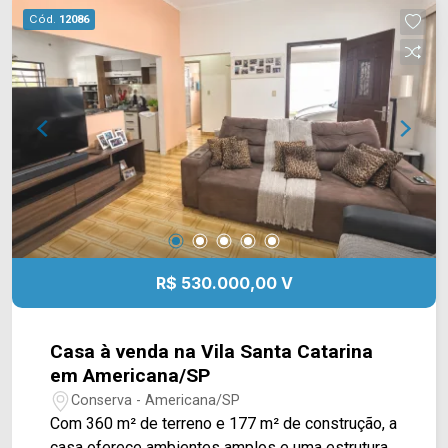
Grill, academia Body Fit, escolas e restaurantes.
Cód.
12086
Entre em contato com a equipe da Arbix Imóveis
e agende a sua visita!! WhatsApp e Telefone:
(19) 3475-4546 ARBIX IMÓVEIS - Presente em
cada mudança!
R$ 530.000,00 V
Casa à venda na Vila Santa Catarina
em Americana/SP
Conserva - Americana/SP
Com 360 m² de terreno e 177 m² de construção, a
casa oferece ambientes amplos e uma estrutura