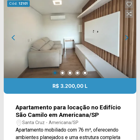
vagas cobertas; Localizada no Parque Nova
Cód.
12101
Carioba, em Americana/SP, a casa está próxima
ao Delta Supermercados Jaguari, Delta
Supermercados Terramérica e a farmácias e
serviços da região. O bairro também oferece fácil
acesso às principais vias de Americana,
facilitando os deslocamentos para diferentes
regiões da cidade. Entre em contato com a
equipe da Arbix Imóveis e agende sua visita!
WhatsApp e telefone: (19) 3475-4546 Arbix
Imóveis - Presente em cada momento.
R$ 3.200,00 L
Apartamento para locação no Edifício
São Camilo em Americana/SP
Santa Cruz - Americana/SP
Apartamento mobiliado com 76 m², oferecendo
ambientes planejados e uma estrutura completa