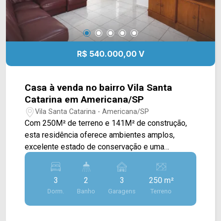
R$ 540.000,00 V
Casa à venda no bairro Vila Santa
Catarina em Americana/SP
Vila Santa Catarina - Americana/SP
Com 250M² de terreno e 141M² de construção,
esta residência oferece ambientes amplos,
excelente estado de conservação e uma
localização estratégica, sendo uma ótima opção
tanto para moradia quanto para quem busca um
3
2
3
250 m²
imóvel com potencial para uso residencial ou
Dorm.
Banho
Garagens
Terreno
comercial. A área social proporciona ambientes
confortáveis para a rotina da família. O imóvel
conta ainda com cozinha, amplo quintal e uma