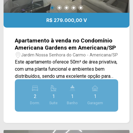
R$ 279.000,00 V
Apartamento à venda no Condomínio
Americana Gardens em Americana/SP
Jardim Nossa Senhora do Carmo - Americana/SP
Este apartamento oferece 50m² de área privativa,
com uma planta funcional e ambientes bem
distribuídos, sendo uma excelente opção para
quem busca praticidade no dia a dia ou deseja
adquirir o primeiro imóvel. A área social foi
2
1
1
1
projetada para proporcionar conforto e bom
Dorm.
Suite
Banho
Garagem
aproveitamento dos espaços, enquanto a
posição de sol da tarde favorece a iluminação
natural dos ambientes. Com 02 dormitórios e uma
distribuição inteligente, o imóvel atende