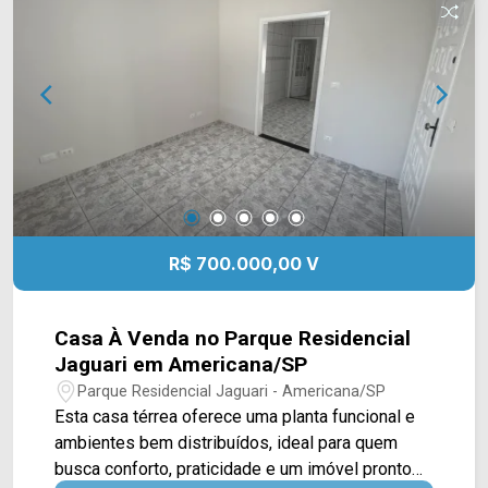
do imóvel, acompanhado por quintal reformado,
jardim e um cômodo de apoio que pode ser
utilizado como despensa, trazendo mais
praticidade ao dia a dia. 02 dormitórios, sendo 01
com armários planejados; 01 banheiro social; 01
vaga de garagem coberta. Aceita financiamento.
Localizada no bairro Parque Nova Carioba, a casa
possui fácil acesso às principais vias de
Americana e está próxima a supermercados,
escolas, farmácias e diversos serviços,
R$ 700.000,00 V
oferecendo praticidade para toda a família. Entre
em contato com a equipe da Arbix Imóveis e
agende sua visita! WhatsApp e telefone: (19)
Casa À Venda no Parque Residencial
3475-4546 Arbix Imóveis - Presente em cada
Jaguari em Americana/SP
momento.
Parque Residencial Jaguari - Americana/SP
Esta casa térrea oferece uma planta funcional e
ambientes bem distribuídos, ideal para quem
busca conforto, praticidade e um imóvel pronto