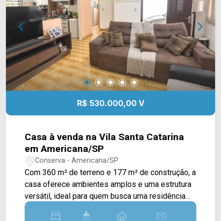
(19) 3475-4546 ARBIX IMÓVEIS - Presente em
cada mudança!
R$ 530.000,00 V
Casa à venda na Vila Santa Catarina
em Americana/SP
Conserva - Americana/SP
Com 360 m² de terreno e 177 m² de construção, a
casa oferece ambientes amplos e uma estrutura
versátil, ideal para quem busca uma residência
espaçosa ou um imóvel com possibilidade de
uso comercial. A planta principal conta com