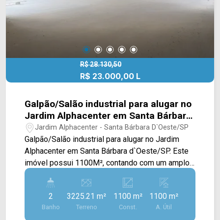
supermercados, hortifrútis, farmácias, bares,
lojas, restaurantes, academias com amplo
estacionamento próprio! Entre em contato com a
nossa equipe de vendas e agende a sua visita!!
WhatsApp e Telefone Arbix: (19) 3475-4546
ARBIX IMÓVEIS - Presente em cada mudança!
R$ 28.130,50
R$ 23.000,00 L
Galpão/Salão industrial para alugar no
Jardim Alphacenter em Santa Bárbara
d`Oeste/SP
Jardim Alphacenter - Santa Bárbara D`Oeste/SP
Galpão/Salão industrial para alugar no Jardim
Alphacenter em Santa Bárbara d`Oeste/SP. Este
imóvel possui 1100M², contando com um amplo
salão com pé direito alto e banheiros, além de
acesso as escadas e ao elevador. Contém
2
3225.21 m²
1100 m²
1100 m²
pontos de ar condicionado. > 02 banheiros
Banho
Terreno
Const.
A. Útil
sociais; Localizado na Av. Norte-Sul Ver. Antônio