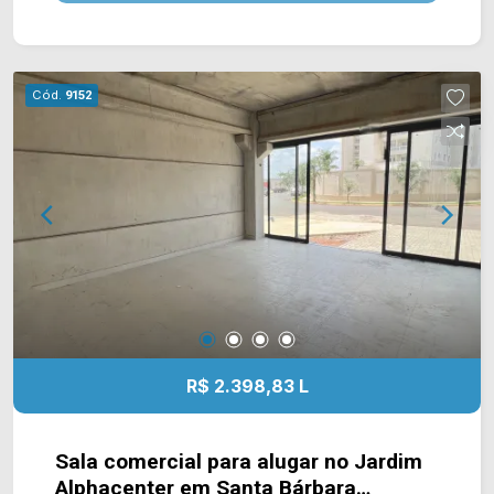
Carlos de Souza, estando próximo à Av. São
Paulo, Av. Santa Bárbara e Av. Pref. Isaias
Hermínio Romano. Esta região conta com
Atacadão, hospital Dr. Afonso Ramos, Tivoli
Cód.
9152
Shopping, Villa Multimall, Sancta, supermercados
e restaurantes. Entre em contato com a equipe da
Arbix Imóveis e agende a sua visita!! WhatsApp
e Telefone: (19) 3475-4546 ARBIX IMÓVEIS -
Presente em cada mudança!
R$ 2.398,83 L
Sala comercial para alugar no Jardim
Alphacenter em Santa Bárbara