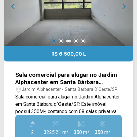
R$ 6.500,00 L
Sala comercial para alugar no Jardim
Alphacenter em Santa Bárbara
d`Oeste/SP
Jardim Alphacenter - Santa Bárbara D`Oeste/SP
Sala comercial para alugar no Jardim Alphacenter
em Santa Bárbara d`Oeste/SP. Este imóvel
possui 350M², contando com 08 salas privativas,
também possuindo uma recepção com acesso
ao elevador e escada. Contém pontos de ar
2
3225.21 m²
350 m²
350 m²
condicionado. > 02 banheiros sociais; Localizado