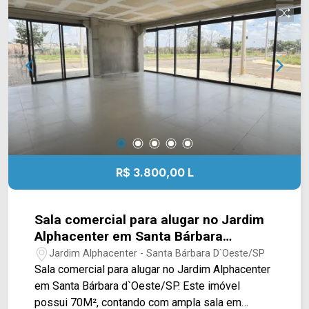
e restaurantes. Entre em contato com a equipe da
Arbix Imóveis e agende a sua visita!! WhatsApp
e Telefone: (19) 3475-4546 ARBIX IMÓVEIS -
Presente em cada mudança!
R$ 3.800,00 L
Sala comercial para alugar no Jardim
Alphacenter em Santa Bárbara
d`Oeste/SP
Jardim Alphacenter - Santa Bárbara D`Oeste/SP
Sala comercial para alugar no Jardim Alphacenter
em Santa Bárbara d`Oeste/SP. Este imóvel
possui 70M², contando com ampla sala em