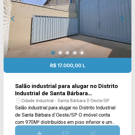
contato com a equipe da Arbix Imóveis e agende
a sua visita!! WhatsApp e Telefone: (19) 3475-
4546 ARBIX IMÓVEIS - Presente em cada
mudança!
R$ 17.000,00 L
Salão industrial para alugar no Distrito
Industrial de Santa Bárbara
d`Oeste/SP
Cidade Industrial - Santa Bárbara D`Oeste/SP
Salão industrial para alugar no Distrito Industrial
de Santa Bárbara d`Oeste/SP O imóvel conta
com 970M² distribuídos em piso inferior e um
superior. No piso inferior conta com uma