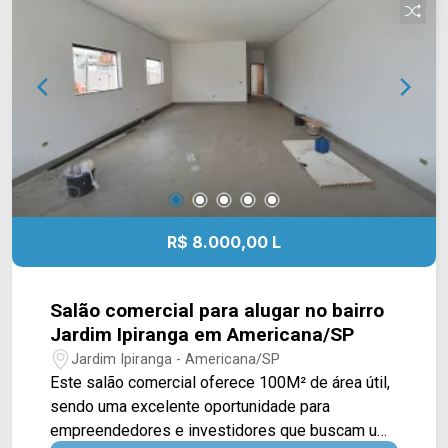
Municipal de Americana e diversos serviços
centro, prefeitura e Rod. Luiz de Queiroz.
essenciais, oferecendo conveniência, mobilidade
e infraestrutura completa para o dia a dia. Entre
em contato com a equipe da Arbix Imóveis e
agende a sua visita!! WhatsApp e Telefone: 19
3475-4546 ARBIX IMÓVEIS - Presente em cada
mudança!
R$ 8.000,00 L
Salão comercial para alugar no bairro
Jardim Ipiranga em Americana/SP
Jardim Ipiranga - Americana/SP
Este salão comercial oferece 100M² de área útil,
sendo uma excelente oportunidade para
empreendedores e investidores que buscam um