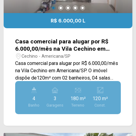
R$ 6.000,00 L
Casa comercial para alugar por R$
6.000,00/mês na Vila Cechino em
Americana/SP.
Cechino - Americana/SP
Casa comercial para alugar por R$ 6.000,00/mês
na Vila Cechino em Americana/SP. O imóvel
dispõe de120m² com 02 banheiros, 04 salas
privativas, corredor amplo com acesso individual
às salas, podendo ser locado também para
4
3
180 m²
120 m²
consultórios, escritórios entre outros. > 02
Banho
Garagens
Terreno
Const.
banheiros; > 03 vagas de garagem. Localizado
em uma região privilegiada, próximo ao
Condomínio Residencial Alto do Frezzarin e
próximo a supermercados, farmácias,