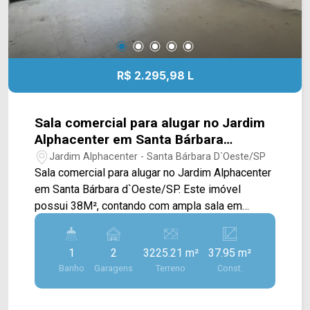
R$ 2.295,98 L
Sala comercial para alugar no Jardim
Alphacenter em Santa Bárbara
d`Oeste/SP
Jardim Alphacenter - Santa Bárbara D`Oeste/SP
Sala comercial para alugar no Jardim Alphacenter
em Santa Bárbara d`Oeste/SP. Este imóvel
possui 38M², contando com ampla sala em
blindex, banheiro, infraestrutura para instalação
de pia com ligação de água e esgoto, e ponto de
1
2
3225.21 m²
37.95 m²
ar condicionado. > 01 banheiro social; > 02 vagas
Banho
Garagens
Terreno
Const.
rotativas. Localizado na Av. Norte-Sul Ver. Antônio
Carlos de Souza, estando próximo à Av. São
Paulo, Av. Santa Bárbara e Av. Pref. Isaias