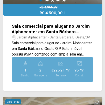
R$ 4.966,89
R$ 4.500,00 L
Sala comercial para alugar no Jardim
Alphacenter em Santa Bárbara
d`Oeste/SP
Jardim Alphacenter - Santa Bárbara D`Oeste/SP
Sala comercial para alugar no Jardim Alphacenter
em Santa Bárbara d`Oeste/SP. Este imóvel
possui 95M², contando com ampla sala em
blindex, banheiro, infraestrutura para instalação
de pia com ligação de água e esgoto, e ponto de
1
2
3225.21 m²
95 m²
ar condicionado. > 01 banheiro social; > 02 vagas
Banho
Garagens
Terreno
Const.
rotativas. Localizado na Av. Norte-Sul Ver. Antônio
Carlos de Souza, estando próximo à Av. São
Paulo, Av. Santa Bárbara e Av. Pref. Isaias
Hermínio Romano. Esta região conta com
Atacadão, hospital Dr. Afonso Ramos, Tivoli
Cód.
9133
Shopping, Villa Multimall, Sancta, supermercados