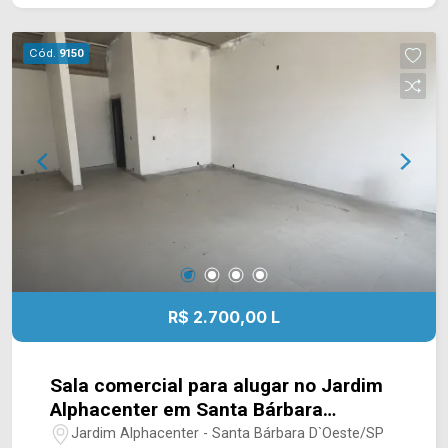
Hermínio Romano. Esta região conta com
Atacadão, hospital Dr. Afonso Ramos, Tivoli
Cód.
9150
Shopping, Villa Multimall, Sancta, supermercados
e restaurantes. Entre em contato com a equipe da
Arbix Imóveis e agende a sua visita!! WhatsApp
e Telefone: (19) 3475-4546 ARBIX IMÓVEIS -
Presente em cada mudança!
R$ 2.700,00 L
Sala comercial para alugar no Jardim
Alphacenter em Santa Bárbara
d`Oeste/SP
Jardim Alphacenter - Santa Bárbara D`Oeste/SP