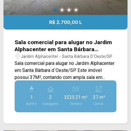
R$ 2.700,00 L
Sala comercial para alugar no Jardim
Alphacenter em Santa Bárbara
d`Oeste/SP
Jardim Alphacenter - Santa Bárbara D`Oeste/SP
Sala comercial para alugar no Jardim Alphacenter
em Santa Bárbara d`Oeste/SP. Este imóvel
possui 37M², contando com ampla sala em
blindex, banheiro, infraestrutura para instalação
de pia com ligação de água e esgoto, e ponto de
1
2
3225.21 m²
37 m²
ar condicionado. > 01 banheiro social; > 02 vagas
Banho
Garagens
Terreno
Const.
rotativas. Localizado na Av. Norte-Sul Ver. Antônio
Carlos de Souza, estando próximo à Av. São
Paulo, Av. Santa Bárbara e Av. Pref. Isaias
Hermínio Romano. Esta região conta com