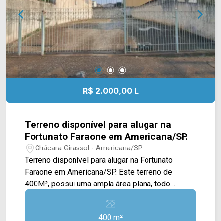
a sua visita!! WhatsApp e Telefone: (19) 3475-
4546 ARBIX IMÓVEIS - Presente em cada
mudança!
R$ 2.000,00 L
Terreno disponível para alugar na
Fortunato Faraone em Americana/SP.
Chácara Girassol - Americana/SP
Terreno disponível para alugar na Fortunato
Faraone em Americana/SP. Este terreno de
400M², possui uma ampla área plana, todo
murado e com piso cimentado, pode ser usado
para estacionamentos, lanchonetes, quiosques
400 m²
comerciais, entre outros comércios. Esta