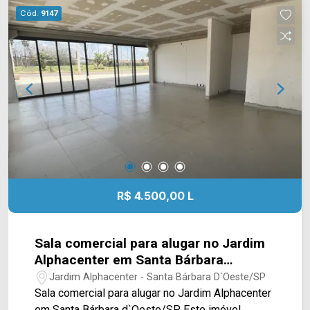
Atacadão, hospital Dr. Afonso Ramos, Tivoli
Cód.
9147
Shopping, Villa Multimall, Sancta, supermercados
e restaurantes. Entre em contato com a equipe da
Arbix Imóveis e agende a sua visita!! WhatsApp
e Telefone: (19) 3475-4546 ARBIX IMÓVEIS -
Presente em cada mudança!
R$ 4.500,00 L
Sala comercial para alugar no Jardim
Alphacenter em Santa Bárbara
d`Oeste/SP
Jardim Alphacenter - Santa Bárbara D`Oeste/SP
Sala comercial para alugar no Jardim Alphacenter
em Santa Bárbara d`Oeste/SP. Este imóvel