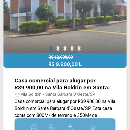
mudança!
R$ 12.000,00
R$ 9.900,00 L
Casa comercial para alugar por
R$9.900,00 na Vila Boldrin em Santa
Barbara d`Oeste/SP
Vila Boldrin - Santa Bárbara D`Oeste/SP
Casa comercial para alugar por R$9.900,00 na Vila
Boldrin em Santa Barbara d`Oeste/SP. Esta casa
conta com 800M² de terreno e 350M² de
construção, possuindo ampla sala de estar e de
jantar integradas, cozinha toda planejada, adega,