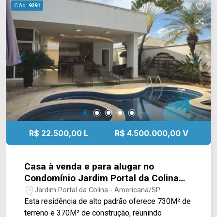
restaurantes, bancos, entre as avenidas Campos
Cód.
9291
Salles e Avenida Brasil Entre em contato com a
nossa equipe e agende a sua visita!! WhatsApp e
Telefone Arbix: (19) 3475-4546 ARBIX IMÓVEIS -
Presente em cada mudança!
R$ 22.500,00 L
R$ 4.500.000,00 V
Casa à venda e para alugar no
Condomínio Jardim Portal da Colina
em Americana/SP
Jardim Portal da Colina - Americana/SP
Esta residência de alto padrão oferece 730M² de
terreno e 370M² de construção, reunindo