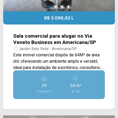
R$ 3.096,62 L
Sala comercial para alugar no Via
Veneto Business em Americana/SP
Jardim Bela Vista - Americana/SP
Este imóvel comercial dispõe de 64M² de área
útil, oferecendo um ambiente amplo e versátil,
ideal para instalação de escritórios, consultórios
ou empresas que buscam um espaço funcional
em localização estratégica. A sala conta com
29
64 m²
fachada em vidro blindex, que proporciona
Garagens
A. Útil
excelente visibilidade e iluminação natural, além
de acabamento em piso de porcelanato,
conferindo ao ambiente um aspecto moderno e
profissional. Inserido em um condomínio