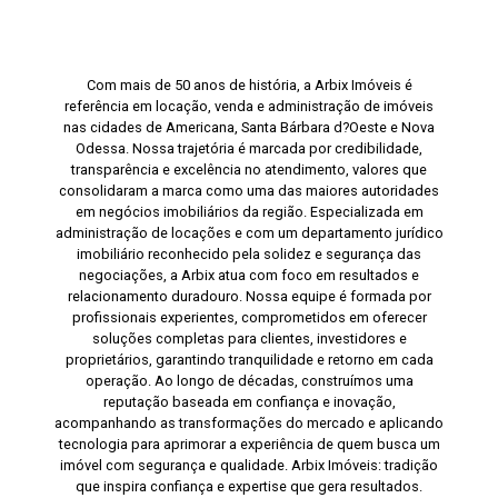
durante os primeiros 12 meses de contrato. Após
esse período, será concedido 25% de desconto
sobre o valor do aluguel até completar 24 meses
Com mais de 50 anos de história, a Arbix Imóveis é
de contrato, proporcionando uma excelente
referência em locação, venda e administração de imóveis
oportunidade para empresas que desejam iniciar
nas cidades de Americana, Santa Bárbara d?Oeste e Nova
ou expandir suas operações com custos
Odessa. Nossa trajetória é marcada por credibilidade,
transparência e excelência no atendimento, valores que
reduzidos nos primeiros anos de ocupação. Entre
consolidaram a marca como uma das maiores autoridades
em contato com a equipe da Arbix Imóveis e
em negócios imobiliários da região. Especializada em
agende a sua visita!! WhatsApp e Telefone: (19)
administração de locações e com um departamento jurídico
3475-4546 ARBIX IMÓVEIS - Presente em cada
imobiliário reconhecido pela solidez e segurança das
negociações, a Arbix atua com foco em resultados e
mudança!
relacionamento duradouro. Nossa equipe é formada por
profissionais experientes, comprometidos em oferecer
soluções completas para clientes, investidores e
proprietários, garantindo tranquilidade e retorno em cada
operação. Ao longo de décadas, construímos uma
reputação baseada em confiança e inovação,
acompanhando as transformações do mercado e aplicando
tecnologia para aprimorar a experiência de quem busca um
imóvel com segurança e qualidade. Arbix Imóveis: tradição
que inspira confiança e expertise que gera resultados.