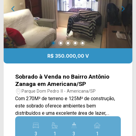
de estacionamento. Localizado próximo à Av.
Santa Bárbara, Av. Norte-Sul Ver. Antônio Carlos
de Souza, Av. Industrial Com. Emílio Romi e Rod.
Luiz de Queiroz. Esta região conta com Atacadão,
Tivoli Shopping, Villa Multimall, Senai, cervejaria
Sancta, Hospital Dr. Afonso Ramos, restaurantes
e farmácias. Entre em contato com a equipe da
Arbix Imóveis e agende a sua visita!! WhatsApp
R$ 350.000,00 V
e Telefone: (19) 3475-4546 ARBIX IMÓVEIS -
Presente em cada mudança!
Sobrado à Venda no Bairro Antônio
Zanaga em Americana/SP
Parque Dom Pedro II - Americana/SP
Com 270M² de terreno e 125M² de construção,
este sobrado oferece ambientes bem
distribuídos e uma excelente área de lazer,
sendo uma ótima opção para famílias que
buscam conforto, funcionalidade e um excelente
3
1
3
1
custo-benefício. No pavimento térreo, a