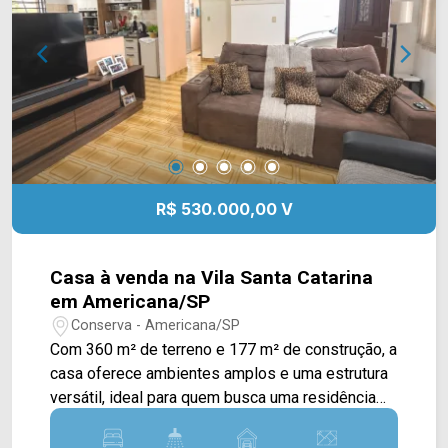
(19) 3475-4546 ARBIX IMÓVEIS - Presente em
cada mudança!
R$ 530.000,00 V
Casa à venda na Vila Santa Catarina
em Americana/SP
Conserva - Americana/SP
Com 360 m² de terreno e 177 m² de construção, a
casa oferece ambientes amplos e uma estrutura
versátil, ideal para quem busca uma residência
espaçosa ou um imóvel com possibilidade de
uso comercial. A planta principal conta com