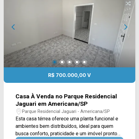
do imóvel, acompanhado por quintal reformado,
jardim e um cômodo de apoio que pode ser
utilizado como despensa, trazendo mais
praticidade ao dia a dia. 02 dormitórios, sendo 01
com armários planejados; 01 banheiro social; 01
vaga de garagem coberta. Aceita financiamento.
Localizada no bairro Parque Nova Carioba, a casa
possui fácil acesso às principais vias de
Americana e está próxima a supermercados,
escolas, farmácias e diversos serviços,
R$ 700.000,00 V
oferecendo praticidade para toda a família. Entre
em contato com a equipe da Arbix Imóveis e
agende sua visita! WhatsApp e telefone: (19)
Casa À Venda no Parque Residencial
3475-4546 Arbix Imóveis - Presente em cada
Jaguari em Americana/SP
momento.
Parque Residencial Jaguari - Americana/SP
Esta casa térrea oferece uma planta funcional e
ambientes bem distribuídos, ideal para quem
busca conforto, praticidade e um imóvel pronto