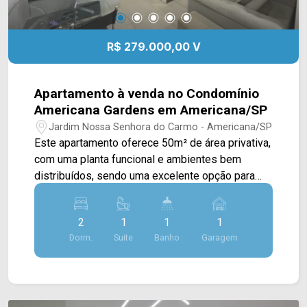
R$ 279.000,00 V
Apartamento à venda no Condomínio
Americana Gardens em Americana/SP
Jardim Nossa Senhora do Carmo - Americana/SP
Este apartamento oferece 50m² de área privativa,
com uma planta funcional e ambientes bem
distribuídos, sendo uma excelente opção para
quem busca praticidade no dia a dia ou deseja
adquirir o primeiro imóvel. A área social foi
2
1
1
1
projetada para proporcionar conforto e bom
Dorm.
Suite
Banho
Garagem
aproveitamento dos espaços, enquanto a
posição de sol da tarde favorece a iluminação
natural dos ambientes. Com 02 dormitórios e uma
distribuição inteligente, o imóvel atende