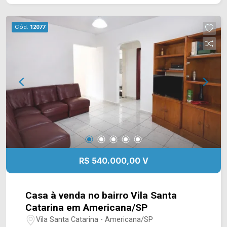
x 25 m) ? Perfil misto ? Aceita financiamento ?
Estuda permuta Entre em contato com a equipe
Cód.
12077
da Arbix Imóveis e saiba mais! WhatsApp e
Telefone: (19) 3475-4546 ARBIX IMÓVEIS ?
Presente em cada mudança!
R$ 540.000,00 V
Casa à venda no bairro Vila Santa
Catarina em Americana/SP
Vila Santa Catarina - Americana/SP