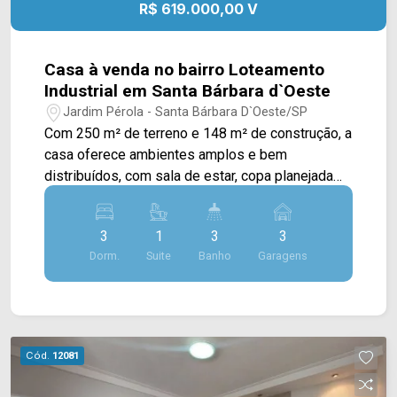
R$ 619.000,00 V
- Presente em cada mudança!
Casa à venda no bairro Loteamento
Industrial em Santa Bárbara d`Oeste
Jardim Pérola - Santa Bárbara D`Oeste/SP
Com 250 m² de terreno e 148 m² de construção, a
casa oferece ambientes amplos e bem
distribuídos, com sala de estar, copa planejada
com cristaleira e cozinha planejada,
proporcionando mais praticidade e conforto para
3
1
3
3
a rotina da família. Dois dormitórios contam com
Dorm.
Suite
Banho
Garagens
móveis planejados, garantindo melhor
organização dos espaços. A área de lazer é um
dos destaques do imóvel, com churrasqueira,
deck e pergolado integrados à copa, criando um
ambiente agradável para reunir amigos e
Cód.
12081
familiares. O piso em porcelanato em toda a área
interna, o portão eletrônico e a lavanderia ampla