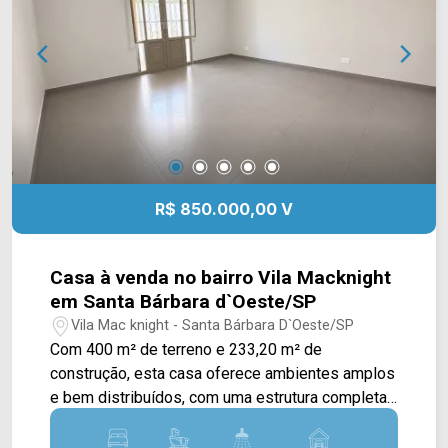
de terreno; 5 banheiros; 6 vagas rotativas.
Localizado na Rua Dom Pedro II, em
Americana/SP, com acesso às principais vias da
região e ao centro da cidade. Entre em contato
com a equipe da Arbix Imóveis e agende sua
visita! WhatsApp e telefone: (19) 3475-4546
Arbix Imóveis - Presente em cada momento.
R$ 850.000,00 V
Casa à venda no bairro Vila Macknight
em Santa Bárbara d`Oeste/SP
Vila Mac knight - Santa Bárbara D`Oeste/SP
Com 400 m² de terreno e 233,20 m² de
construção, esta casa oferece ambientes amplos
e bem distribuídos, com uma estrutura completa
para quem busca conforto e praticidade em uma
região residencial de Santa Bárbara d`Oeste. A