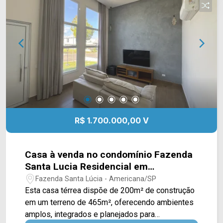
Supermercados Pague Menos e Delta
Supermercados, além de farmácias, escolas e
outros serviços essenciais. A região também
oferece fácil acesso à Avenida Brasil e à Rodovia
Luiz de Queiroz (SP-304), facilitando os
deslocamentos por Americana e região. Entre em
contato com a equipe da Arbix Imóveis e agende
sua visita! WhatsApp e telefone: (19) 3475-4546
Arbix Imóveis - Presente em cada momento.
R$ 1.700.000,00 V
Casa à venda no condomínio Fazenda
Santa Lucia Residencial em
Americana/SP
Fazenda Santa Lúcia - Americana/SP
Esta casa térrea dispõe de 200m² de construção
em um terreno de 465m², oferecendo ambientes
amplos, integrados e planejados para