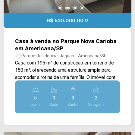
R$ 530.000,00 V
Casa à venda no Parque Nova Carioba
em Americana/SP
Parque Residencial Jaguari - Americana/SP
Casa com 195 m² de construção em terreno de
150 m², oferecendo uma estrutura ampla para
acomodar a rotina de uma família. O imóvel conta
com ambientes bem distribuídos e espaço
interno que permite diferentes possibilidades de
5
1
3
2
uso. A residência possui 5 dormitórios, sendo 1
Dorm.
Suite
Banho
Garagens
suíte, 3 banheiros e 2 vagas de garagem
cobertas. Entre os diferenciais informados estão
a despensa e os banheiros com box em blindex.
5 dormitórios, sendo 1 suíte; 3 banheiros; 2