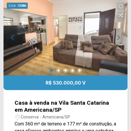
Grill, academia Body Fit, escolas e restaurantes.
Cód.
12086
Entre em contato com a equipe da Arbix Imóveis
e agende a sua visita!! WhatsApp e Telefone:
(19) 3475-4546 ARBIX IMÓVEIS - Presente em
cada mudança!
R$ 530.000,00 V
Casa à venda na Vila Santa Catarina
em Americana/SP
Conserva - Americana/SP
Com 360 m² de terreno e 177 m² de construção, a
casa oferece ambientes amplos e uma estrutura