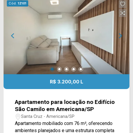
vagas cobertas; Localizada no Parque Nova
Cód.
12101
Carioba, em Americana/SP, a casa está próxima
ao Delta Supermercados Jaguari, Delta
Supermercados Terramérica e a farmácias e
serviços da região. O bairro também oferece fácil
acesso às principais vias de Americana,
facilitando os deslocamentos para diferentes
regiões da cidade. Entre em contato com a
equipe da Arbix Imóveis e agende sua visita!
WhatsApp e telefone: (19) 3475-4546 Arbix
Imóveis - Presente em cada momento.
R$ 3.200,00 L
Apartamento para locação no Edifício
São Camilo em Americana/SP
Santa Cruz - Americana/SP
Apartamento mobiliado com 76 m², oferecendo
ambientes planejados e uma estrutura completa