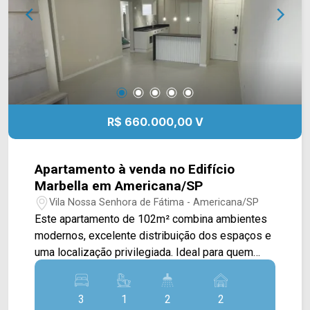
02 vagas de garagem, sendo 01 coberta.
Localizada no Jardim Nielsen Ville, em
Americana, a casa oferece fácil acesso aos
principais comércios, serviços e vias da cidade,
proporcionando mais praticidade para a rotina.
Entre em contato com a equipe da Arbix Imóveis
e agende sua visita. WhatsApp e telefone: (19)
R$ 660.000,00 V
3475-4546 Arbix Imóveis - Presente em cada
momento.
Apartamento à venda no Edifício
Marbella em Americana/SP
Vila Nossa Senhora de Fátima - Americana/SP
Este apartamento de 102m² combina ambientes
modernos, excelente distribuição dos espaços e
uma localização privilegiada. Ideal para quem
busca conforto, praticidade e um imóvel pronto
para morar. A cozinha integrada às salas de estar
3
1
2
2
e jantar proporciona mais funcionalidade ao dia a