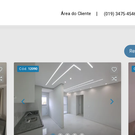
|
Área do Cliente
(019) 3475-454
Re
Cód.
12090