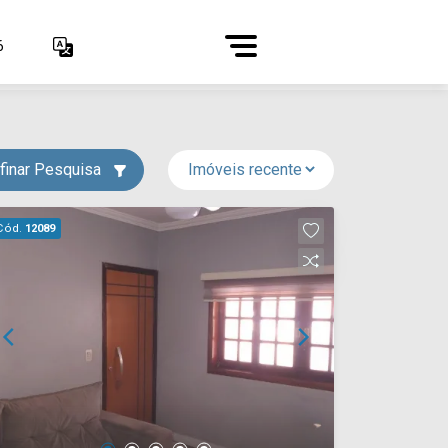
6
finar Pesquisa
Cód.
12089