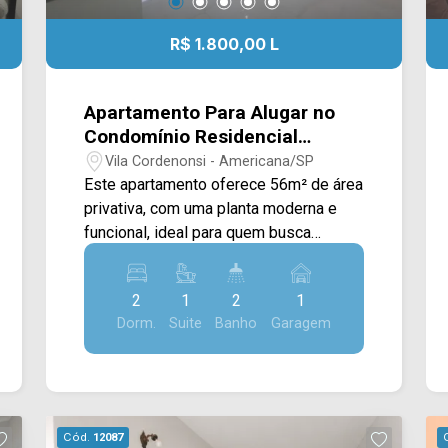
R$ 1.800,00 L
Apartamento Para Alugar no
Condomínio Residencial
Galena em Americana/SP
Vila Cordenonsi - Americana/SP
Este apartamento oferece 56m² de área
privativa, com uma planta moderna e
funcional, ideal para quem busca
praticidade e conforto em um
empreendimento novo. A área social
2
1
2
1
conta com sala de estar e jantar
Dorm.
Suite
Banho
Garagem
integradas à cozinha, criando um
ambiente bem distribuído e conectado
à varanda, que proporciona mais
ventilação e luminosidade aos
espaços. Na área íntima, o imóvel
Cód.
12087