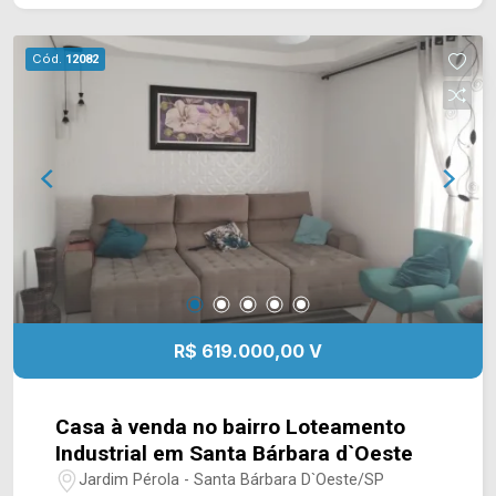
descanso e celebração em família, o condomínio
oferece ainda uma ótima área de lazer com
Cód.
12082
piscina aquecida, sauna e salão de festas,
academia e brinquedoteca. > 03 quartos, todos
suíte; > 02 banheiros, sendo 01 social, 01 lavabo;
> 02 vaga de garagem, coberta. Localizado
próximo a Prefeitura de Nova Odessa, possui
fácil acesso as avenidas de maior fluxo e Centro,
essa região conta com supermercados,
farmácias, restaurantes e comércio em geral.
Para saber mais sobre o imóvel ou para agendar
uma visita, entre em contato conosco: Telefone e
Whatsapp Arbix: (19) 3475-4546 ARBIX IMÓVEIS
R$ 619.000,00 V
- Presente em cada mudança!
Casa à venda no bairro Loteamento
Industrial em Santa Bárbara d`Oeste
Jardim Pérola - Santa Bárbara D`Oeste/SP