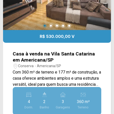
R$ 530.000,00 V
Casa à venda na Vila Santa Catarina
em Americana/SP
Conserva - Americana/SP
Com 360 m² de terreno e 177 m² de construção, a
casa oferece ambientes amplos e uma estrutura
versátil, ideal para quem busca uma residência
espaçosa ou um imóvel com possibilidade de
uso comercial. A planta principal conta com
4
2
3
360 m²
espaços bem distribuídos, proporcionando
Dorm.
Banho
Garagens
Terreno
conforto para a rotina da família, além de uma