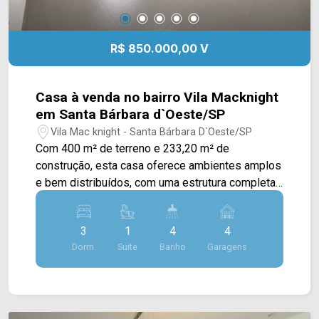
R$ 850.000,00 V
Casa à venda no bairro Vila Macknight
em Santa Bárbara d`Oeste/SP
Vila Mac knight - Santa Bárbara D`Oeste/SP
Com 400 m² de terreno e 233,20 m² de
construção, esta casa oferece ambientes amplos
e bem distribuídos, com uma estrutura completa
para quem busca conforto e praticidade em uma
região residencial de Santa Bárbara d`Oeste. A
3
1
4
4
área social conta com três salas amplas, cozinha
Dorm.
Suite
Banho
Garagens
planejada com armários e despensa, além de
escritório planejado e closet. Na área externa, o
imóvel oferece piscina e espaço gourmet com
churrasqueira, criando um ambiente agradável