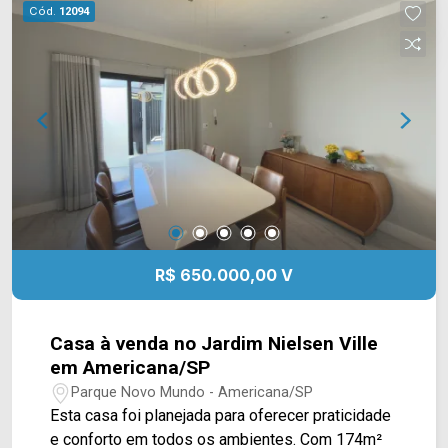
para receber e aproveitar os momentos de lazer.
Cód.
12094
A casa também conta com ar-condicionado,
armários planejados, portão eletrônico e sistema
de alarme, reunindo funcionalidade e comodidade
no dia a dia. 03 dormitórios, sendo 01 suíte; 04
banheiros; 04 vagas de garagem, sendo 02
cobertas. *Aceita financiamento. Localizada no
bairro Vila Macknight, em Santa Bárbara d`Oeste,
com fácil acesso às principais vias da cidade e
próxima a comércios e serviços da região. Entre
em contato com a equipe da Arbix Imóveis e
agende sua visita. WhatsApp e telefone: (19)
R$ 650.000,00 V
3475-4546 Arbix Imóveis - Presente em cada
momento.
Casa à venda no Jardim Nielsen Ville
em Americana/SP
Parque Novo Mundo - Americana/SP
Esta casa foi planejada para oferecer praticidade
e conforto em todos os ambientes. Com 174m²