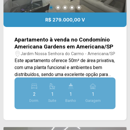
R$ 279.000,00 V
Apartamento à venda no Condomínio
Americana Gardens em Americana/SP
Jardim Nossa Senhora do Carmo - Americana/SP
Este apartamento oferece 50m² de área privativa,
com uma planta funcional e ambientes bem
distribuídos, sendo uma excelente opção para
quem busca praticidade no dia a dia ou deseja
adquirir o primeiro imóvel. A área social foi
2
1
1
1
projetada para proporcionar conforto e bom
Dorm.
Suite
Banho
Garagem
aproveitamento dos espaços, enquanto a
posição de sol da tarde favorece a iluminação
natural dos ambientes. Com 02 dormitórios e uma
distribuição inteligente, o imóvel atende