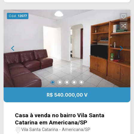
x 25 m) ? Perfil misto ? Aceita financiamento ?
Estuda permuta Entre em contato com a equipe
Cód.
12077
da Arbix Imóveis e saiba mais! WhatsApp e
Telefone: (19) 3475-4546 ARBIX IMÓVEIS ?
Presente em cada mudança!
R$ 540.000,00 V
Casa à venda no bairro Vila Santa
Catarina em Americana/SP
Vila Santa Catarina - Americana/SP