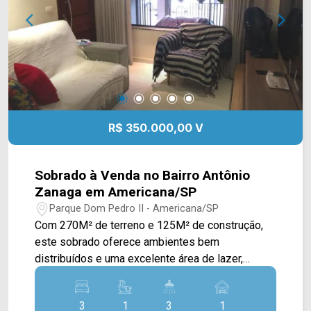
de estacionamento. Localizado próximo à Av.
Santa Bárbara, Av. Norte-Sul Ver. Antônio Carlos
de Souza, Av. Industrial Com. Emílio Romi e Rod.
Luiz de Queiroz. Esta região conta com Atacadão,
Tivoli Shopping, Villa Multimall, Senai, cervejaria
Sancta, Hospital Dr. Afonso Ramos, restaurantes
e farmácias. Entre em contato com a equipe da
Arbix Imóveis e agende a sua visita!! WhatsApp
R$ 350.000,00 V
e Telefone: (19) 3475-4546 ARBIX IMÓVEIS -
Presente em cada mudança!
Sobrado à Venda no Bairro Antônio
Zanaga em Americana/SP
Parque Dom Pedro II - Americana/SP
Com 270M² de terreno e 125M² de construção,
este sobrado oferece ambientes bem
distribuídos e uma excelente área de lazer,
sendo uma ótima opção para famílias que
buscam conforto, funcionalidade e um excelente
3
1
3
1
custo-benefício. No pavimento térreo, a