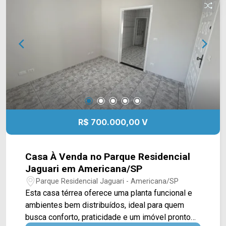
do imóvel, acompanhado por quintal reformado,
jardim e um cômodo de apoio que pode ser
utilizado como despensa, trazendo mais
praticidade ao dia a dia. 02 dormitórios, sendo 01
com armários planejados; 01 banheiro social; 01
vaga de garagem coberta. Aceita financiamento.
Localizada no bairro Parque Nova Carioba, a casa
possui fácil acesso às principais vias de
Americana e está próxima a supermercados,
escolas, farmácias e diversos serviços,
R$ 700.000,00 V
oferecendo praticidade para toda a família. Entre
em contato com a equipe da Arbix Imóveis e
agende sua visita! WhatsApp e telefone: (19)
Casa À Venda no Parque Residencial
3475-4546 Arbix Imóveis - Presente em cada
Jaguari em Americana/SP
momento.
Parque Residencial Jaguari - Americana/SP
Esta casa térrea oferece uma planta funcional e
ambientes bem distribuídos, ideal para quem
busca conforto, praticidade e um imóvel pronto