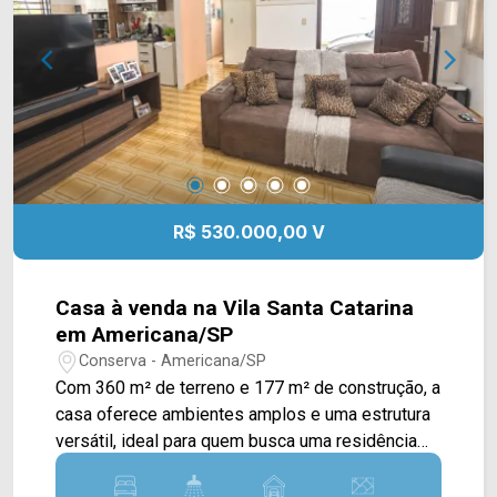
(19) 3475-4546 ARBIX IMÓVEIS - Presente em
cada mudança!
R$ 530.000,00 V
Casa à venda na Vila Santa Catarina
em Americana/SP
Conserva - Americana/SP
Com 360 m² de terreno e 177 m² de construção, a
casa oferece ambientes amplos e uma estrutura
versátil, ideal para quem busca uma residência
espaçosa ou um imóvel com possibilidade de
uso comercial. A planta principal conta com