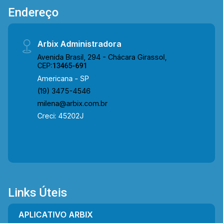
diversos serviços essenciais, proporcionando
Endereço
praticidade, mobilidade e qualidade de vida para
toda a família. Entre em contato com a equipe da
Arbix Imóveis e agende a sua visita!! WhatsApp
Arbix Administradora
e Telefone: 19 3475-4546 ARBIX IMÓVEIS -
Avenida Brasil, 294 - Chácara Girassol,
Presente em cada mudança!
CEP:
13465-691
Americana - SP
(19) 3475-4546
milena@arbix.com.br
Creci: 45202J
Links Úteis
APLICATIVO ARBIX