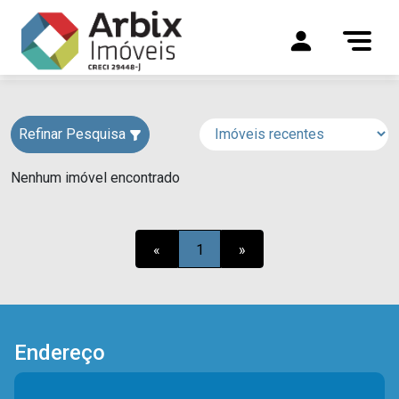
Refinar Pesquisa
Nenhum imóvel encontrado
«
1
»
Endereço