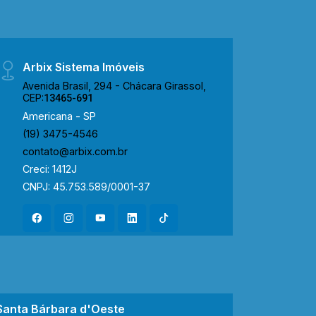
Arbix Sistema Imóveis
Avenida Brasil, 294 - Chácara Girassol,
CEP:
13465-691
Americana - SP
(19) 3475-4546
contato@arbix.com.br
Creci: 1412J
CNPJ: 45.753.589/0001-37
Santa Bárbara d'Oeste
Nova Ode