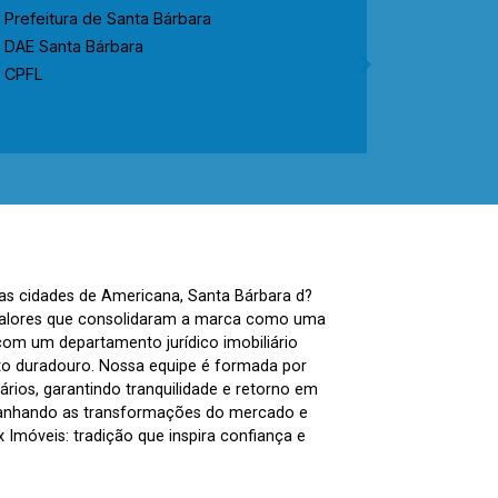
Prefeitura de Santa Bárbara
Prefeitur
DAE Santa Bárbara
CODEN No
CPFL
CPFL
nas cidades de Americana, Santa Bárbara d?
, valores que consolidaram a marca como uma
com um departamento jurídico imobiliário
to duradouro. Nossa equipe é formada por
ários, garantindo tranquilidade e retorno em
panhando as transformações do mercado e
Imóveis: tradição que inspira confiança e