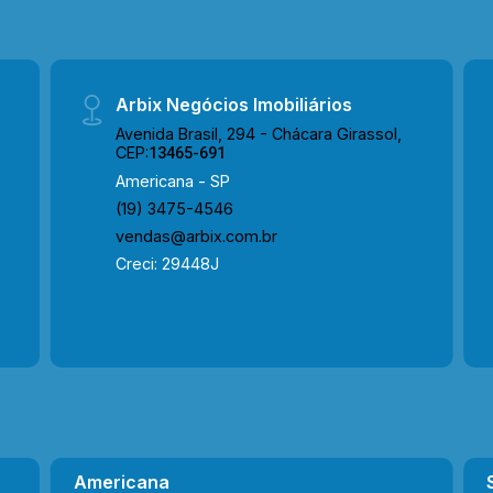
Arbix Negócios Imobiliários
Avenida Brasil, 294 - Chácara Girassol,
CEP:
13465-691
Americana - SP
(19) 3475-4546
vendas@arbix.com.br
Creci: 29448J
Americana