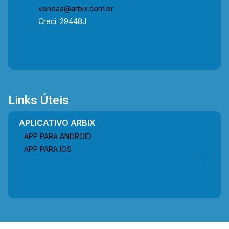
vendas@arbix.com.br
Creci: 29448J
Links Úteis
APLICATIVO ARBIX
APP PARA ANDROID
APP PARA IOS