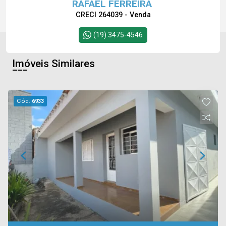
RAFAEL FERREIRA
CRECI 264039 - Venda
(19) 3475-4546
Imóveis Similares
Cód.
6933