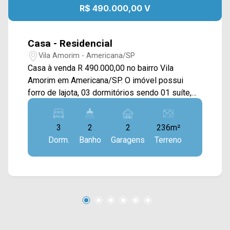
R$ 490.000,00 V
Casa - Residencial
Vila Amorim - Americana/SP
Casa à venda R 490.000,00 no bairro Vila
Amorim em Americana/SP. O imóvel possui
forro de lajota, 03 dormitórios sendo 01 suíte,
banheiro social, sala, cozinha, lavanderia, e
quarto de manutenção nos fundos, com 235m2
3
2
2
236m²
de terreno e 114m2 de construção. obs.: a
Dorm.
Banho
Garagens
Terreno
Documentação esta em dia com Habite-se,
porem são duas casa no mesmo terreno, o
banco não vai aceitar financiamento. Não aceita
financiamento. Não aceita permuta, somente
venda. Localizado próximo à Av. Monsenhor
Bruno Nardini, esta região conta com escolas,
faculdade, supermercado, padarias, bares,
restaurantes, academia e comércios em geral.