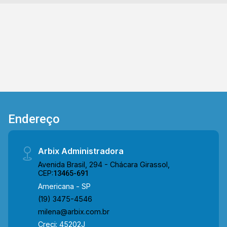
Entre em contato com a nossa equipe de
vendas e agende a sua visita!! Telefone e
whatsaap vendas: 19 3475-4546 ARBIX
IMÓVEIS - Presente em cada mudança!
Endereço
Arbix Administradora
Avenida Brasil, 294 - Chácara Girassol,
CEP:
13465-691
Americana - SP
(19) 3475-4546
milena@arbix.com.br
Creci: 45202J