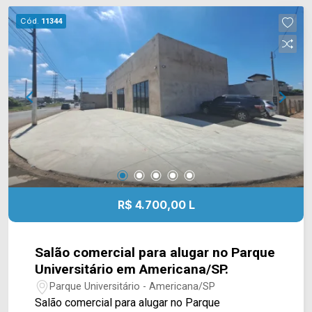
atendendo com praticidade diversos segmentos
Cód.
11344
comerciais e de serviços. 02 banheiros sociais;
02 vagas de garagem. Localizado próximo ao
bairro Terramérica com supermercados, padarias,
lojas, academias, farmácias e pets, com intenso
corredor comercial, garantindo fácil acesso e boa
mobilidade e diversos outros comércios,
consolidando um entorno dinâmico e favorável
para atividades empresariais. Entre em contato
com a equipe da Arbix Imóveis e agende a sua
visita!! WhatsApp e Telefone: 19 3475-4546
ARBIX IMÓVEIS - Presente em cada mudança!
R$ 4.700,00 L
Salão comercial para alugar no Parque
Universitário em Americana/SP.
Parque Universitário - Americana/SP
Salão comercial para alugar no Parque