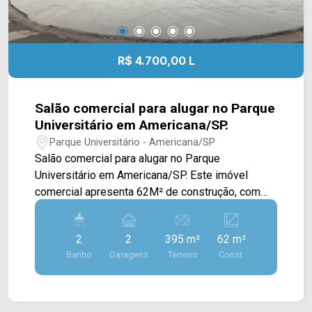
R$ 4.700,00 L
Salão comercial para alugar no Parque
Universitário em Americana/SP.
Parque Universitário - Americana/SP
Salão comercial para alugar no Parque
Universitário em Americana/SP. Este imóvel
comercial apresenta 62M² de construção, com
estrutura sólida e versátil, ideal para empresas
que buscam amplitude e eficiência operacional. O
2
2
395 m²
62 m²
salão conta com pé-direito de 06 metros,
Banho
Garagens
Terreno
Const.
proporcionando excelente ventilação e
possibilidade de diferentes configurações de
layout. A distribuição dos espaços favorece a
organização interna e o fluxo de atividades,