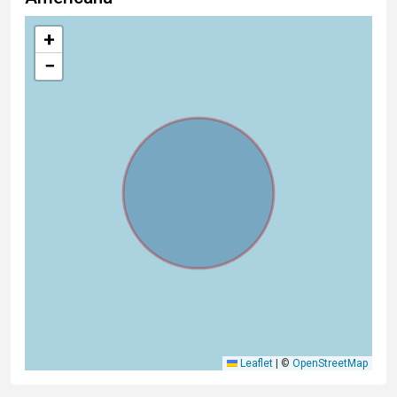
+
−
Leaflet
|
©
OpenStreetMap