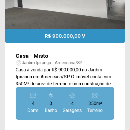
R$ 900.000,00 V
Casa - Misto
Jardim Ipiranga - Americana/SP
Casa à venda por R$ 900.000,00 no Jardim
Ipiranga em Americana/SP. O imóvel conta com
350M² de área de terreno e uma construção de
180M². Pode ser utilizado tanto para a
modalidade residencial quanto comercial.
4
3
4
350m²
Contando com sala de estar e jantar, uma ampla
Dorm.
Banho
Garagens
Terreno
cozinha com armários, área gourmet completa
com churrasqueira, forno para pizza, armários
planejados e uma piscina grande, além de um