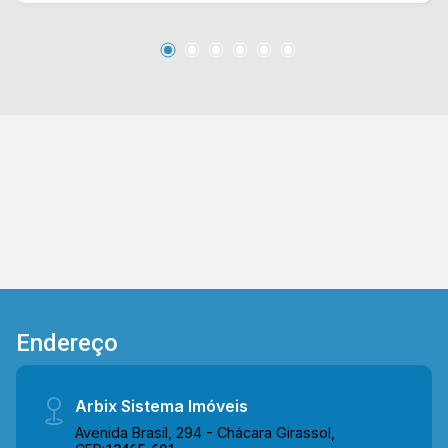
amplo quintal e uma área de serviço externa.
Possui energia fotovoltaica e instalação elétrica
nova. > 04 dormitórios; > 02 banheiros; > 04
vagas de garagem. *Aceita financiamento.
*Aceita permuta. Esta casa está localizado em
um dos melhores bairros de Americana, próximo
a restaurantes, bancos, Shopping Tivoli,
Atacadão e farmácias. Entre em contato com a
nossa equipe e agende a sua visita!! WhatsApp
e Telefone Arbix: (19) 3475-4546 ARBIX
IMÓVEIS - Presente em cada mudança!
Endereço
Arbix Sistema Imóveis
Avenida Brasil, 294 - Chácara Girassol,