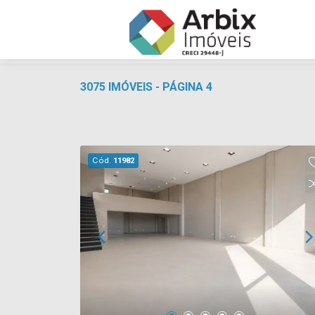
3075 IMÓVEIS - PÁGINA 4
Cód.
11982