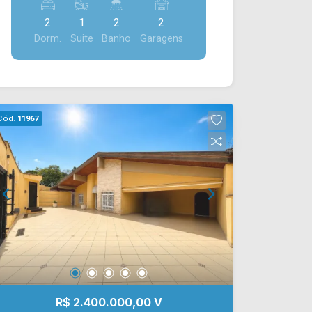
sendo uma excelente opção para quem
2
1
2
2
busca conforto, praticidade e qualidade
Dorm.
Suite
Banho
Garagens
de vida. A área social conta com sala de
estar e sala de jantar totalmente
integradas à cozinha planejada em
conceito aberto, proporcionando um
ambiente amplo, funcional e acolhedor
Cód.
11967
para o convívio da família. A área de
serviço complementa a praticidade da
planta, oferecendo mais organização
para a rotina. Um dos grandes
destaques do imóvel é a ampla sacada
gourmet coberta, ideal para reunir
familiares e amigos em momentos de
lazer, além de proporcionar excelente
iluminação e ventilação natural aos
ambientes. Com uma planta inteligente,
ambientes bem planejados e excelente
R$ 2.400.000,00 V
aproveitamento dos espaços, esta