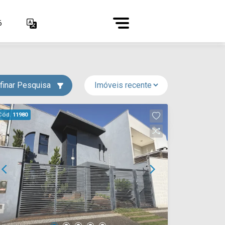
6
finar Pesquisa
Cód.
11980