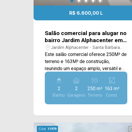
R$ 6.600,00 L
Salão comercial para alugar no
bairro Jardim Alphacenter em
Santa Bárbara d`Oeste/SP
Jardim Alphacenter - Santa Bárbara
D`Oeste/SP
Este salão comercial oferece 250M² de
terreno e 163M² de construção,
reunindo um espaço amplo, versátil e
com excelente estrutura para atender
diferentes segmentos comerciais,
2
2
250 m²
163 m²
sendo uma ótima oportunidade para
Banho
Garagens
Terreno
Const.
empresas que buscam visibilidade e
praticidade em uma localização
estratégica. O imóvel conta com um
amplo salão de pé-direito alto,
proporcionando maior sensação de
Cód.
11979