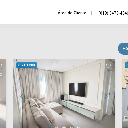
|
Área do Cliente
(019) 3475-454
Re
Cód.
11981