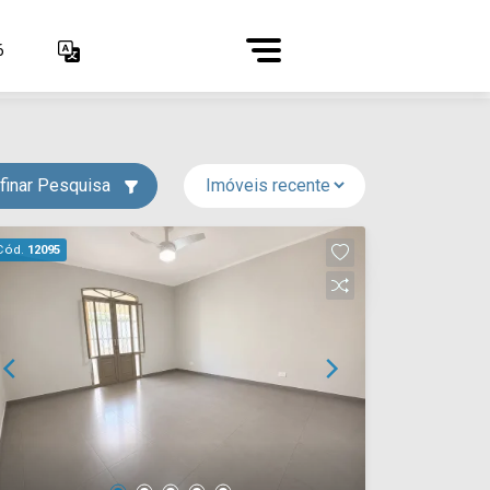
6
finar Pesquisa
Cód.
12095