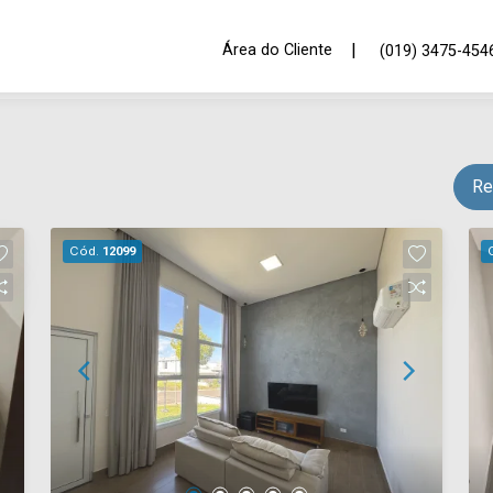
|
Área do Cliente
(019) 3475-454
Re
Cód.
12099