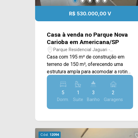
R$ 530.000,00 V
Casa à venda no Parque Nova
Carioba em Americana/SP
Parque Residencial Jaguari -
Americana/SP
Casa com 195 m² de construção em
terreno de 150 m², oferecendo uma
estrutura ampla para acomodar a rotina
de uma família. O imóvel conta com
ambientes bem distribuídos e espaço
5
1
3
2
interno que permite diferentes
Dorm.
Suite
Banho
Garagens
possibilidades de uso. A residência
possui 5 dormitórios, sendo 1 suíte, 3
banheiros e 2 vagas de garagem
cobertas. Entre os diferenciais
informados estão a despensa e os
Cód.
12094