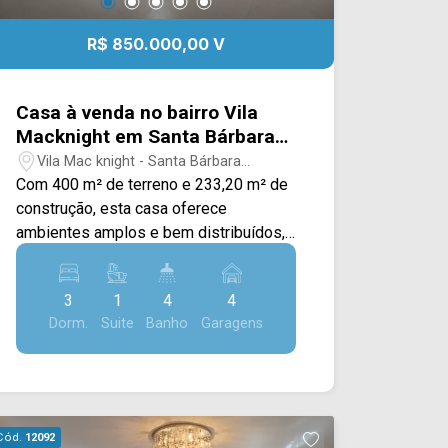
R$ 850.000,00 V
Casa à venda no bairro Vila
Macknight em Santa Bárbara
d`Oeste/SP
Vila Mac knight - Santa Bárbara
D`Oeste/SP
Com 400 m² de terreno e 233,20 m² de
construção, esta casa oferece
ambientes amplos e bem distribuídos,
com uma estrutura completa para quem
busca conforto e praticidade em uma
3
1
4
4
região residencial de Santa Bárbara
Dorm.
Suite
Banho
Garagens
d`Oeste. A área social conta com três
salas amplas, cozinha planejada com
armários e despensa, além de
escritório planejado e closet. Na área
externa, o imóvel oferece piscina e
Cód.
12092