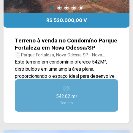
R$ 520.000,00 V
Terreno à venda no Condomíno Parque
Fortaleza em Nova Odessa/SP
Parque Fortaleza, Nova Odessa SP - Nova
Odessa/SP
Este terreno em condomínio oferece 542M²,
distribuídos em uma ampla área plana,
proporcionando o espaço ideal para desenvolver
um projeto residencial de alto padrão, com
liberdade para criar ambientes amplos, áreas de
542.62 m²
lazer e um projeto totalmente personalizado.
Terreno
Com excelente topografia, o lote favorece a
execução da obra, otimiza os custos de
construção e amplia as possibilidades de
aproveitamento do terreno. Inserido em um