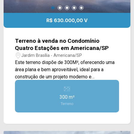
R$ 630.000,00 V
Terreno à venda no Condomínio
Quatro Estações em Americana/SP
Jardim Brasília - Americana/SP
Este terreno dispõe de 300M², oferecendo uma
área plana e bem aproveitável, ideal para a
construção de um projeto moderno e
personalizado. A topografia favorece diferentes
tipos de implantação, proporcionando mais
300 m²
liberdade arquitetônica e excelente custo de
Terreno
obra. Trata-se de uma excelente oportunidade
para quem busca construir com conforto e
qualidade, em uma região com grande potencial
de valorização e fácil acesso às principais vias