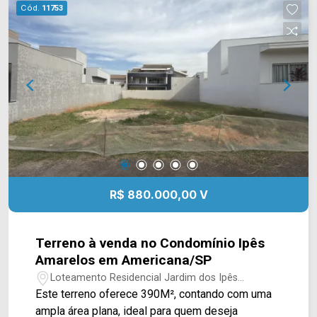
da cidade. *Aceita financiamento Localizado no
Cód.
11753
bairro Jardim Brasília, este condomínio está
próximo à Av. Giaconda Cibin, Av. Iacanga e Av. de
Cillo, com fácil acesso à Rod. Luiz de Queiroz. A
região conta com conveniências como
restaurantes, UNISAL, Bike Hotel e
supermercados, garantindo praticidade e
qualidade de vida no dia a dia. *Imagens são
meramente ilustrativas. Entre em contato com a
equipe da Arbix Imóveis e agende a sua visita!!
WhatsApp e Telefone: (19) 3475-4546 ARBIX
IMÓVEIS - Presente em cada mudança!
R$ 880.000,00 V
Terreno à venda no Condomínio Ipês
Amarelos em Americana/SP
Loteamento Residencial Jardim dos Ipês
Amarelos - Americana/SP
Este terreno oferece 390M², contando com uma
ampla área plana, ideal para quem deseja