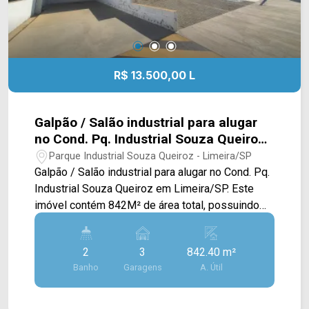
R$ 13.500,00 L
Galpão / Salão industrial para alugar
no Cond. Pq. Industrial Souza Queiroz
em Limeira/SP
Parque Industrial Souza Queiroz - Limeira/SP
Galpão / Salão industrial para alugar no Cond. Pq.
Industrial Souza Queiroz em Limeira/SP. Este
imóvel contém 842M² de área total, possuindo
um amplo salão, salas privativas e vestiários. >
02 banheiros sociais; > 03 vagas rotativas.
2
3
842.40 m²
Localizado no bairro Parque Industrial Souza
Banho
Garagens
A. Útil
Queiroz, este condomínio está próximo à Av.
Francisco Teixeira Martins, Estrada da Balsa e Av.
Luiz Bassete. Esta região conta com fácil acesso