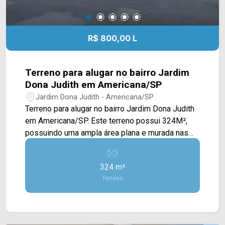
R$ 800,00 L
Terreno para alugar no bairro Jardim
Dona Judith em Americana/SP
Jardim Dona Judith - Americana/SP
Terreno para alugar no bairro Jardim Dona Judith
em Americana/SP. Este terreno possui 324M²,
possuindo uma ampla área plana e murada nas
laterais e no fundo. Localizado próximo à Av.
Rafael Vitta, Av. da Amizade, Av. Europa, Rua
324 m²
Gonçalves Dias e fácil acesso ao Centro. Esta
Terreno
região conta com Estádio Décio Vitta, restaurante
Frigideira, escola Maria José de Mattos,
faculdade Fatec e churrascaria Fogo Nobre. Entre
em contato com a equipe da Arbix Imóveis e