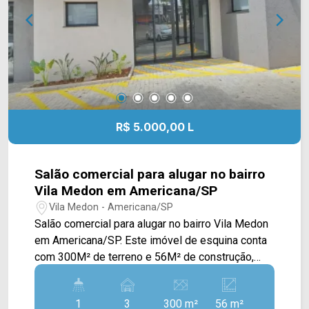
3475-4546 ARBIX IMÓVEIS - Presente em cada
mudança!
R$ 5.000,00 L
Salão comercial para alugar no bairro
Vila Medon em Americana/SP
Vila Medon - Americana/SP
Salão comercial para alugar no bairro Vila Medon
em Americana/SP. Este imóvel de esquina conta
com 300M² de terreno e 56M² de construção,
oferecendo um amplo salão com banheiros e
vagas rotativas. Esta em fase de conclusão das
1
3
300 m²
56 m²
obras. > 01 banheiro social; > 03 vagas rotativas.