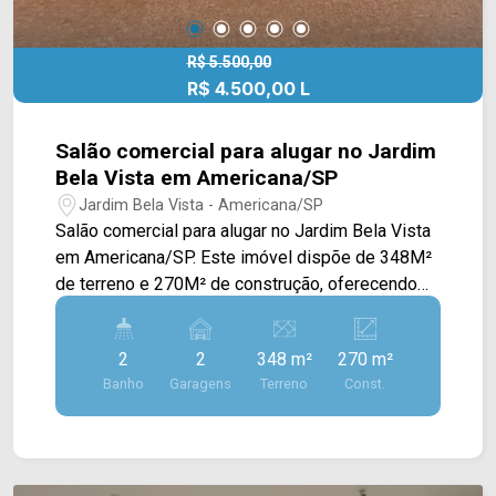
R$ 5.500,00
R$ 4.500,00 L
Salão comercial para alugar no Jardim
Bela Vista em Americana/SP
Jardim Bela Vista - Americana/SP
Salão comercial para alugar no Jardim Bela Vista
em Americana/SP. Este imóvel dispõe de 348M²
de terreno e 270M² de construção, oferecendo
um amplo salão e sala administrativa sendo
primeira locação. > 02 banheiros; > 03 vagas
2
2
348 m²
270 m²
privativas; Localizado próximo à Av.
Banho
Garagens
Terreno
Const.
Bandeirantes, Rua Carioba, Av. Europa e de fácil
acesso a Av. da Saudade. Esta região conta com
padarias, restaurantes, supermercados, praças e
fácil acesso ao Centro. Entre em contato com a