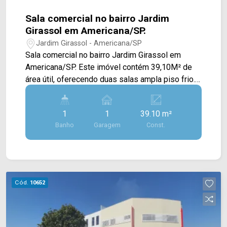
IMÓVEIS - Presente em cada mudança!
Sala comercial no bairro Jardim
Girassol em Americana/SP.
Jardim Girassol - Americana/SP
Sala comercial no bairro Jardim Girassol em
Americana/SP. Este imóvel contém 39,10M² de
área útil, oferecendo duas salas ampla piso frio. >
01 banheiros; > vagas rotativas. Localizado
próximo à Rua Washington Luiz com Rua Rui
1
1
39.10 m²
Barbosa. Esta região conta restaurantes,
Banho
Garagem
Const.
farmácias, bancos, poso de combustível e vários
outros comércios Entre em contato com a equipe
da Arbix Imóveis e agende a sua visita!!
WhatsApp e Telefone: (19) 3475-4546 ARBIX
IMÓVEIS - Presente em cada mudança!
Cód.
10652