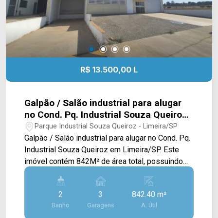
R$ 13.500,00 L
Galpão / Salão industrial para alugar
no Cond. Pq. Industrial Souza Queiroz
em Limeira/SP
Parque Industrial Souza Queiroz - Limeira/SP
Galpão / Salão industrial para alugar no Cond. Pq.
Industrial Souza Queiroz em Limeira/SP. Este
imóvel contém 842M² de área total, possuindo
um amplo salão, salas privativas e vestiários. >
02 banheiros sociais; > 03 vagas rotativas.
2
3
842.40 m²
Localizado no bairro Parque Industrial Souza
Banho
Garagens
A. Útil
Queiroz, este condomínio está próximo à Av.