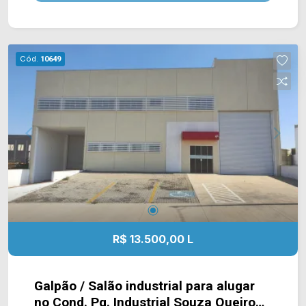
Francisco Teixeira Martins, Estrada da Balsa e Av.
Luiz Bassete. Esta região conta com fácil acesso
a cidade de Limeira. Entre em contato com a
equipe da Arbix Imóveis e agende a sua visita!!
Cód.
10649
WhatsApp e Telefone: (19) 3475-4546 ARBIX
IMÓVEIS - Presente em cada mudança!
R$ 13.500,00 L
Galpão / Salão industrial para alugar
no Cond. Pq. Industrial Souza Queiroz