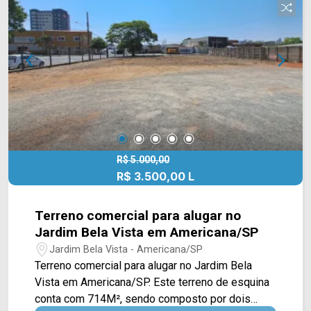
Rosa, em condomínio, o imóvel possui fácil
acesso à Av. Ampélio Gazzetta, Av. Carlos
Botelho, Rua Fioravante Martins e Av. Rodolfo
Kivitz. A região conta com uma infraestrutura
completa, incluindo o supermercados, academias,
farmácias e praças, proporcionando praticidade e
conveniência no dia a dia. Entre em contato com a
equipe da Arbix Imóveis e agende a sua visita!!
WhatsApp e Telefone: 19 3475-4546 ARBIX
IMÓVEIS - Presente em cada mudança!
R$ 5.000,00
R$ 3.500,00 L
Terreno comercial para alugar no
Jardim Bela Vista em Americana/SP
Jardim Bela Vista - Americana/SP
Terreno comercial para alugar no Jardim Bela
Vista em Americana/SP. Este terreno de esquina
conta com 714M², sendo composto por dois