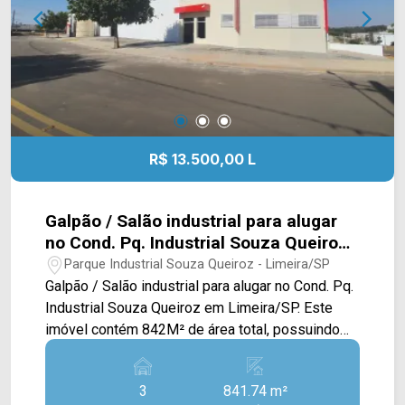
R$ 13.500,00 L
Galpão / Salão industrial para alugar
no Cond. Pq. Industrial Souza Queiroz
em Limeira/SP
Parque Industrial Souza Queiroz - Limeira/SP
Galpão / Salão industrial para alugar no Cond. Pq.
Industrial Souza Queiroz em Limeira/SP. Este
imóvel contém 842M² de área total, possuindo
um extenso salão, salas privativas e vestiários. >
02 banheiros sociais; > 03 vagas rotativas.
3
841.74 m²
Localizado no bairro Parque Industrial Souza