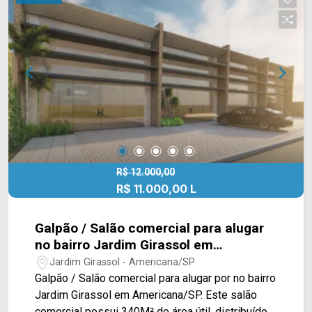
Presente em cada mudança!
panificadora Maryara, farmácias e restaurantes.
Entre em contato com a equipe da Arbix Imóveis
e agende a sua visita!! WhatsApp e Telefone:
(19) 3475-4546 ARBIX IMÓVEIS - Presente em
cada mudança!
R$ 12.000,00
R$ 11.000,00 L
Galpão / Salão comercial para alugar
no bairro Jardim Girassol em
Americana/SP
Jardim Girassol - Americana/SP
Galpão / Salão comercial para alugar por no bairro
Jardim Girassol em Americana/SP. Este salão
comercial possui 340M² de área útil, distribuídos