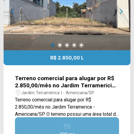
sobre o imóvel ou para agendar uma visita, entre
em contato conosco: Telefone e Whatsapp Arbix:
(19) 3475-4546
R$ 2.850,00 L
Terreno comercial para alugar por R$
2.850,00/mês no Jardim Terramericia -
Americana/SP.
Jardim Terramérica I - Americana/SP
Terreno comercial para alugar por R$
2.850,00/mês no Jardim Terramerica -
Americana/SP. O terreno possui uma área total de
300,00m², terreno plaino. Localizado próximo a
Avenida Gioconda Cibin e Avenida de Cillo com