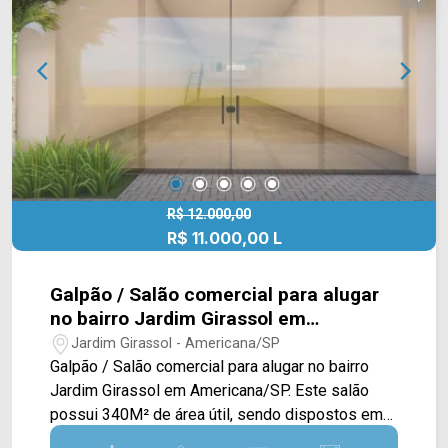
e agende a sua visita!! WhatsApp e Telefone:
(19) 3475-4546 ARBIX IMÓVEIS - Presente em
cada mudança!
R$ 12.000,00
R$ 11.000,00 L
Galpão / Salão comercial para alugar
no bairro Jardim Girassol em
Americana/SP
Jardim Girassol - Americana/SP
Galpão / Salão comercial para alugar no bairro
Jardim Girassol em Americana/SP. Este salão
possui 340M² de área útil, sendo dispostos em
um amplo salão térreo com pé direito alto, de