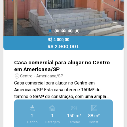
R$ 4.000,00
R$ 2.900,00 L
Casa comercial para alugar no Centro
em Americana/SP
Centro - Americana/SP
Casa comercial para alugar no Centro em
Americana/SP. Esta casa oferece 150M² de
terreno e 88M² de construção, com uma ampla
sala, porta de vidro com grade de segurança, 01
sala privativa e área de serviço com banheiro. >
2
1
150 m²
88 m²
02 banheiros, sendo 01 social e 01 de serviço; >
Banho
Garagem
Terreno
Const.
01 vaga de garagem. Localizado em uma região