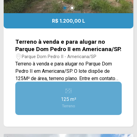
R$ 1.200,00 L
Terreno à venda e para alugar no
Parque Dom Pedro II em Americana/SP.
Parque Dom Pedro II - Americana/SP
Terreno à venda e para alugar no Parque Dom
Pedro II em Americana/SP. O lote dispõe de
125M² de área, terreno plano. Entre em contato
com a nossa equipe e agende a sua visita!!
WhatsApp e Telefone Arbix: (19) 3475-4546
125 m²
ARBIX IMÓVEIS - Presente em cada mudança!
Terreno