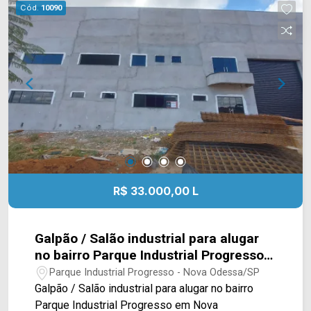
Cód.
10090
R$ 33.000,00 L
Galpão / Salão industrial para alugar
no bairro Parque Industrial Progresso
em Nova Odessa/SP
Parque Industrial Progresso - Nova Odessa/SP
Galpão / Salão industrial para alugar no bairro
Parque Industrial Progresso em Nova