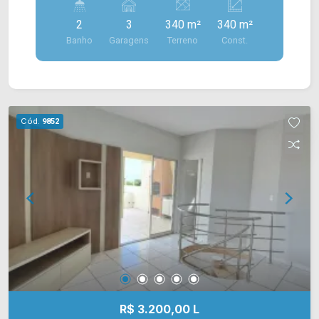
244M² e um mezanino de 95M². > 02 banheiros,
2
3
340 m²
340 m²
sendo 01 com acessibilidade; > 03 vagas
Banho
Garagens
Terreno
Const.
rotativas. Localizado na Av. Campos Sales, esta
próximo à Rua Florindo Cibin, Rua Gonçalves
Dias, Av. Washington Luis e fácil acesso a Av.
Brasil e a Av. Rafael Vitta. Esta região conta com
Poupatempo, Burger King, bancos, cartório,
Cód.
9852
panificadora Maryara, farmácias e restaurantes.
Entre em contato com a equipe da Arbix Imóveis
e agende a sua visita!! WhatsApp e Telefone:
(19) 3475-4546 ARBIX IMÓVEIS - Presente em
cada mudança!
R$ 3.200,00 L