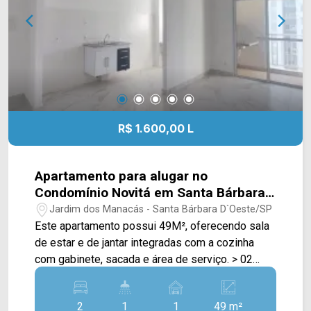
R$ 1.600,00 L
Apartamento para alugar no
Condomínio Novitá em Santa Bárbara
d`Oeste/SP
Jardim dos Manacás - Santa Bárbara D`Oeste/SP
Este apartamento possui 49M², oferecendo sala
de estar e de jantar integradas com a cozinha
com gabinete, sacada e área de serviço. > 02
quartos; > 01 banheiro social; > 01 vaga de
garagem. Localizado no bairro Jardim dos
2
1
1
49 m²
Manacás, este condomínio está próximo à Av.