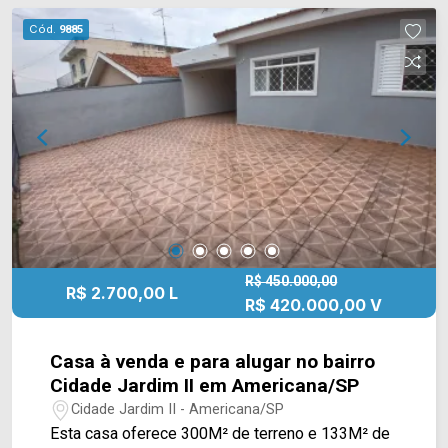
Rafael Vitta, contém fácil acesso a Av.
Cód.
9885
Bandeirantes e Av. da Saudade. Esta região conta
com bancos, restaurante e diversos outros
comércios. Entre em contato com a equipe da
Arbix Imóveis e agende a sua visita!! WhatsApp
e Telefone: (19) 3475-4546 ARBIX IMÓVEIS -
Presente em cada mudança!
R$ 450.000,00
R$ 2.700,00 L
R$ 420.000,00 V
Casa à venda e para alugar no bairro
Cidade Jardim II em Americana/SP
Cidade Jardim II - Americana/SP
Esta casa oferece 300M² de terreno e 133M² de