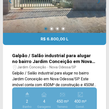
restaurantes e comércios em geral. Entre em
contato com a nossa equipe e agende a sua
visita!! WhatsApp e Telefone Arbix: 19 3475-
4546 ARBIX IMÓVEIS - Presente em cada
mudança!
R$ 6.800,00 L
Galpão / Salão industrial para alugar
no bairro Jardim Conceição em Nova
Odessa/SP
Jardim Conceição - Nova Odessa/SP
Galpão / Salão industrial para alugar no bairro
Jardim Conceição em Nova Odessa/SP. Este
imóvel conta com 450M² de construção e 450M²
de terreno, salão amplo em piso industrial e pé
direito alto, com estacionamento e entrada para
2
4
450 m²
400 m²
veículos, pé direito alto para entrada de
Banho
Garagens
Terreno
Const.
Caminhões. > 02 banheiros; > 04 vagas de