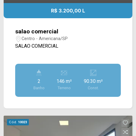
R$ 3.200,00 L
salao comercial
Centro - Americana/SP
SALAO COMERCIAL
2
146 m²
90.30 m²
Banho
Terreno
Const.
Cód.
10023