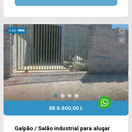
garagem. Localizado em uma região privilegiada,
próximo à Av. Carlos Botelho e Av. Ampélio
Gazzetta, com fácil acesso a Americana e
Sumaré. Está região conta com restaurante,
Cód.
9806
supermercado e posto de gasolina. Entre em
contato com a equipe da Arbix Imóveis e agende
a sua visita!! WhatsApp e Telefone: (19) 3475-
4546 ARBIX IMÓVEIS - Presente em cada
mudança!
R$ 6.800,00 L
Galpão / Salão industrial para alugar