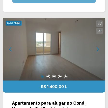
privilegiada, está próximo à Av. Campos Sales,
Rua Washington Luis, Av. Brasil, Rua Fortunato
Faraone e Av. Dr. Antônio Lobo. Esta região conta
com Burger King, cartório, restaurante Fogão a
Cód.
9968
Lenha Gourmet, Subway, farmácias e bancos.
Entre em contato com a equipe da Arbix Imóveis
e agende a sua visita!! WhatsApp e Telefone:
(19) 3475-4546 ARBIX IMÓVEIS - Presente em
cada mudança!
R$ 1.400,00 L
Apartamento para alugar no Cond.