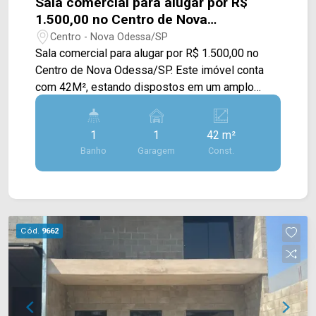
Sala comercial para alugar por R$
1.500,00 no Centro de Nova
Odessa/SP.
Centro - Nova Odessa/SP
Sala comercial para alugar por R$ 1.500,00 no
Centro de Nova Odessa/SP. Este imóvel conta
com 42M², estando dispostos em um amplo
espaço no Centro da cidade. > 01 banheiro; > 01
vaga rotativa. Localização privilegiada, próximo a
1
1
42 m²
Av. Ampélio Gazzetta, Av. Brasil. Esta região
Banho
Garagem
Const.
conta com restaurantes, farmácias, mercado e
bancos. Entre em contato com a equipe da Arbix
Imóveis e agende a sua visita!! WhatsApp e
Telefone: (19) 3475-4546 ARBIX IMÓVEIS -
Presente em cada mudança!
Cód.
9662