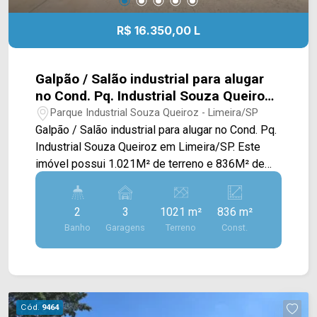
R$ 16.350,00 L
Galpão / Salão industrial para alugar
no Cond. Pq. Industrial Souza Queiroz
em Limeira/SP
Parque Industrial Souza Queiroz - Limeira/SP
Galpão / Salão industrial para alugar no Cond. Pq.
Industrial Souza Queiroz em Limeira/SP. Este
imóvel possui 1.021M² de terreno e 836M² de
construção, oferecendo um amplo salão,
recepção, escritório privativo, vestiário
2
3
1021 m²
836 m²
feminino/masculino e garagem de caminhões e
Banho
Garagens
Terreno
Const.
caixa d`água. > 02 banheiros sociais; > 03 vagas
rotativas; Localizado no bairro Parque Industrial
Souza Queiroz, este condomínio está próximo à
Av. Francisco Teixeira Martins, Estrada da Balsa e
Av. Luiz Bassete. Esta região conta com fácil
Cód.
9464
acesso a cidade de Limeira. Entre em contato