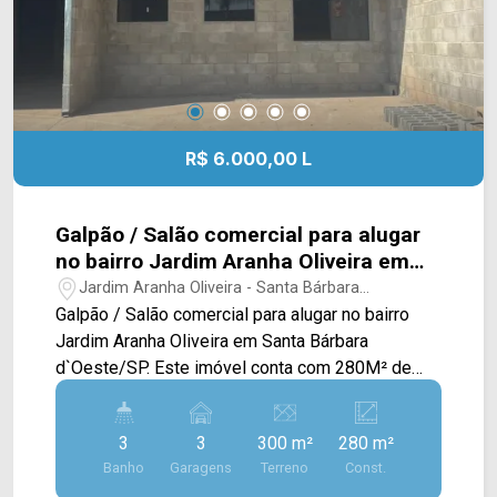
R$ 6.000,00 L
Galpão / Salão comercial para alugar
no bairro Jardim Aranha Oliveira em
Santa Bárbara d`Oeste/SP
Jardim Aranha Oliveira - Santa Bárbara
D`Oeste/SP
Galpão / Salão comercial para alugar no bairro
Jardim Aranha Oliveira em Santa Bárbara
d`Oeste/SP. Este imóvel conta com 280M² de
construção e 300M² de terreno, possuindo dois
pavimentos, sendo o primeiro com acabamento
3
3
300 m²
280 m²
em piso frio, refeitório, área de recuo no fundo,
Banho
Garagens
Terreno
Const.
no segundo pavimento sala para escritório com