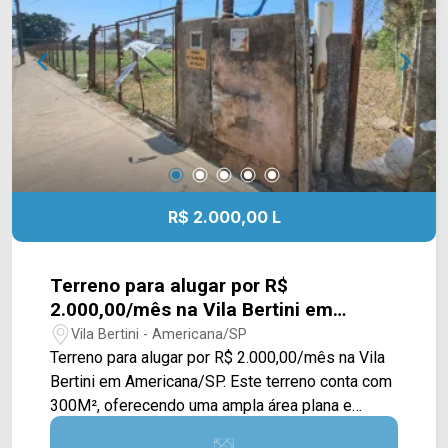
Soares do Nascimento, supermercados Itália e
Pague Menos, farmácias, Restaurante do Mineiro
e Shopping Welcome Center. Entre em contato
com a equipe da Arbix Imóveis e agende a sua
visita!! WhatsApp e Telefone: (19) 3475-4546
ARBIX IMÓVEIS - Presente em cada mudança!
R$ 2.000,00 L
Terreno para alugar por R$
2.000,00/mês na Vila Bertini em
Americana/SP.
Vila Bertini - Americana/SP
Terreno para alugar por R$ 2.000,00/mês na Vila
Bertini em Americana/SP. Este terreno conta com
300M², oferecendo uma ampla área plana e
cercada, possuindo um portão e painel de