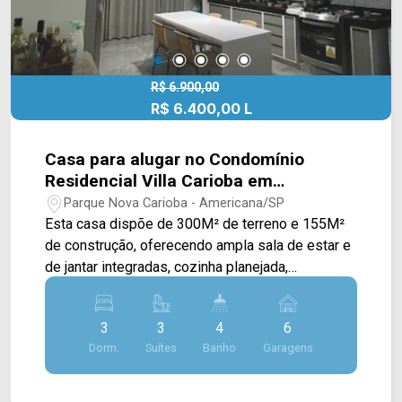
R$ 6.900,00
R$ 6.400,00 L
Casa para alugar no Condomínio
Residencial Villa Carioba em
Americana/SP
Parque Nova Carioba - Americana/SP
Esta casa dispõe de 300M² de terreno e 155M²
de construção, oferecendo ampla sala de estar e
de jantar integradas, cozinha planejada,
despensa, quintal e área de serviço. > 03 suítes;
> 04 banheiros, sendo 01 lavabo; > 06 vagas de
3
3
4
6
garagem, sendo 02 cobertas. Localizado no
Dorm.
Suítes
Banho
Garagens
bairro Parque Nova Carioba, este condomínio
está próximo à Av. Nicolau João Abdalla, Av. Lírio
Correa, Av. do Compositor e Av. da Música,