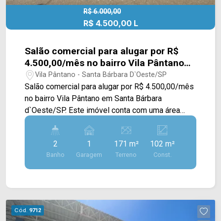
R$ 6.000,00
R$ 4.500,00 L
Salão comercial para alugar por R$
4.500,00/mês no bairro Vila Pântano
em Santa Bárbara d`Oeste/SP
Vila Pântano - Santa Bárbara D`Oeste/SP
Salão comercial para alugar por R$ 4.500,00/mês
no bairro Vila Pântano em Santa Bárbara
d`Oeste/SP. Este imóvel conta com uma área
total de 102M², com um amplo espaço, 02
depósitos, bancada para recepção e 03
2
1
171 m²
102 m²
vestiários. > 02 banheiros social; > 01 vaga de
Banho
Garagem
Terreno
Const.
garagem. Localizado próximo à Av. Iacanga, Av.
Santa Barbara e com fácil acesso a Rod. Luiz de
Queiroz. Esta região conta com restaurante
Sonabrasa, farmácia Drogal, supermercado
Crema e fácil acesso ao Tivoli Shopping e Villa
Cód.
9712
Multimall. * No imóvel as roupas não fazem parte