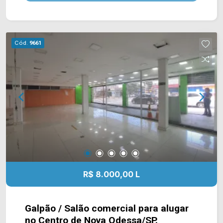
banheiro e varanda. > 03 banheiros; > 03 vagas.
Esta localizado próximo a Estrada do Barreirinho,
conta com fácil acesso a Rod. Luiz de Queiroz.
Entre em contato com a nossa equipe e agende a
Cód.
9661
sua visita!! WhatsApp e Telefone Arbix: (19)
3475-4546 ARBIX IMÓVEIS - Presente em cada
mudança!
R$ 8.000,00 L
Galpão / Salão comercial para alugar
no Centro de Nova Odessa/SP.