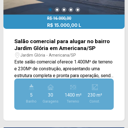
R$ 16.000,00
R$ 15.000,00 L
Salão comercial para alugar no bairro
Jardim Glória em Americana/SP
Jardim Glória - Americana/SP
Este salão comercial oferece 1.400M² de terreno
e 230M² de construção, apresentando uma
estrutura completa e pronta para operação, sendo
uma excelente oportunidade para
empreendedores que desejam instalar ou
5
30
1400 m²
230 m²
expandir negócios voltados ao setor
Banho
Garagens
Terreno
Const.
gastronômico, eventos, entretenimento ou
atendimento ao público. O amplo salão já está
equipado com diversas mesas e cadeiras,
proporcionando um ambiente confortável e