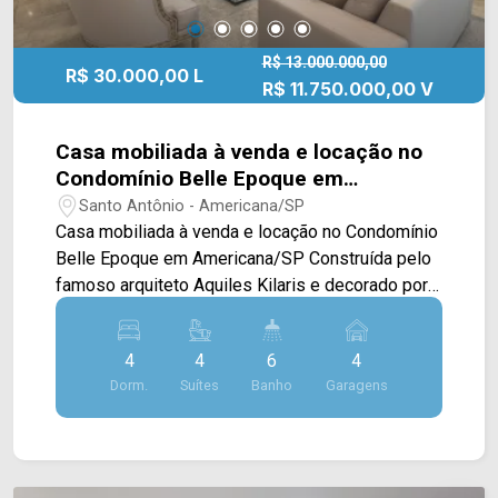
R$ 13.000.000,00
R$ 30.000,00 L
R$ 11.750.000,00 V
Casa mobiliada à venda e locação no
Condomínio Belle Epoque em
Americana/SP
Santo Antônio - Americana/SP
Casa mobiliada à venda e locação no Condomínio
Belle Epoque em Americana/SP Construída pelo
famoso arquiteto Aquiles Kilaris e decorado por
Iara Kilaris, esta casa dispõe de 1.046M² de
terreno e 538M² de construção. Com pé direito
4
4
6
4
duplo, a sala de estar esta integrada com a sala
Dorm.
Suítes
Banho
Garagens
de jantar, cozinha toda planejada e incluindo
cooktop, forno e lava-louças, sala de cinema
espaçosa, escritório, sacada e área de serviço
com planejados. Sua área de lazer é completa,