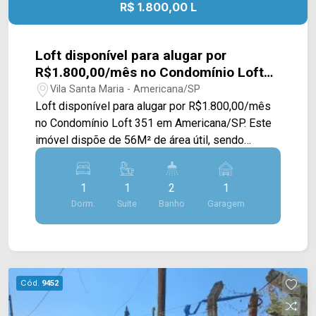
R$ 1.800,00 L
Loft disponível para alugar por
R$1.800,00/mês no Condomínio Loft
351 em Americana/SP
Vila Santa Maria - Americana/SP
Loft disponível para alugar por R$1.800,00/mês
no Condomínio Loft 351 em Americana/SP. Este
imóvel dispõe de 56M² de área útil, sendo
distribuído em sala de estar e de jantar com pé
direito alto, e integradas com a cozinha,
1
1
2
1
mezanino com quarto e uma área de serviço. > 01
Dorm.
Suite
Banho
Garagem
suíte; > 02 banheiros, sendo 01 lavabo; > 01 vaga
de garagem. *Itens de decoração meramente
ilustrativos. Localizado no bairro Vila Santa Maria,
este condomínio está próximo à Av. Europa, Av.
São Jerônimo, Av. 09 de Julho, Av. bandeirantes e
Cód.
9452
Av. Rafael Vitta, contém fácil acesso ao Centro.
Esta região conta com escola Prof. Alcindo