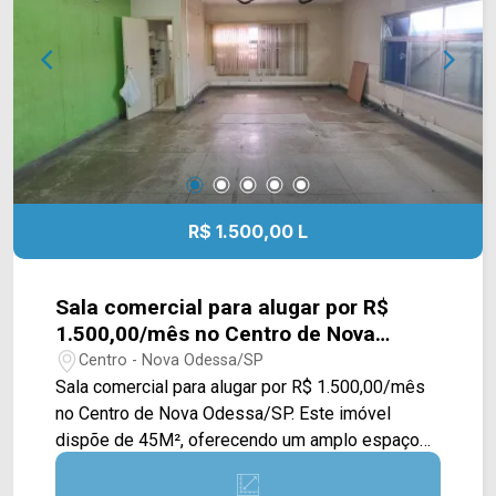
Arbix Imóveis e agende a sua visita!! WhatsApp
e Telefone: (19) 3475-4546 ARBIX IMÓVEIS -
Presente em cada mudança!
R$ 1.500,00 L
Sala comercial para alugar por R$
1.500,00/mês no Centro de Nova
Odessa/SP
Centro - Nova Odessa/SP
Sala comercial para alugar por R$ 1.500,00/mês
no Centro de Nova Odessa/SP. Este imóvel
dispõe de 45M², oferecendo um amplo espaço
com iluminação e duas janelas grandes. > 01
banheiro social; > 01 vaga de garagem.