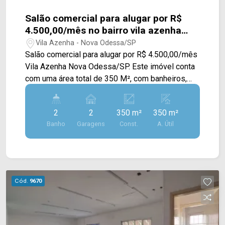
Salão comercial para alugar por R$
4.500,00/mês no bairro vila azenha
Nova Odessa/SP.
Vila Azenha - Nova Odessa/SP
Salão comercial para alugar por R$ 4.500,00/mês
Vila Azenha Nova Odessa/SP. Este imóvel conta
com uma área total de 350 M², com banheiros,
com cozinha, sala para escritório e recuo frontal
para veículos rotativo. Salão localizado na Av.
2
2
350 m²
350 m²
Antônio Rodrigues com Rua Dona Maria
Banho
Garagens
Const.
A. Útil
Raposeira Azenha Azenha uma das melhores
avenidas da cidade próximo a área central
próximo ao novo shopping e rodoviária, postos
de gasolina e restaurantes. Acesso fácil à
Sumaré e Americana. Entre em contato com a
Cód.
9670
equipe da Arbix Imóveis e agende a sua visita!!
WhatsApp e Telefone: (19) 3475-4546