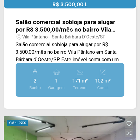
R$ 3.500,00 L
Salão comercial sobloja para alugar
por R$ 3.500,00/mês no bairro Vila
Pântano em Santa Bárbara d`Oeste/SP
Vila Pântano - Santa Bárbara D`Oeste/SP
Salão comercial sobloja para alugar por R$
3.500,00/mês no bairro Vila Pântano em Santa
Bárbara d`Oeste/SP. Este imóvel conta com uma
área total de 102M², contando com sala para
escritório, cozinha e recuo frontal para veículos
2
1
171 m²
102 m²
rotativo, ambiente com ar condicionado. > 02
Banho
Garagem
Terreno
Const.
banheiros sociais; > 01 vaga de garagem.
Localizado próximo à Av. Iacanga, Av. Santa
Barbara e com fácil acesso a Rod. Luiz de
Queiroz. Esta região conta com restaurante
Sonabrasa, farmácia Drogal, supermercado
Cód.
9700
Crema e fácil acesso ao Tivoli Shopping e Villa
Multimall. Entre em contato com a equipe da