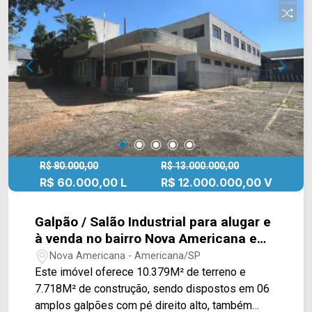
com a equipe da Arbix Imóveis e agende a sua
visita!! WhatsApp e Telefone: (19) 3475-4546
ARBIX IMÓVEIS - Presente em cada mudança!
R$ 80.000,00
R$ 13.000.000,00
R$ 60.000,00 L
R$ 12.000.000,00 V
Galpão / Salão Industrial para alugar e
à venda no bairro Nova Americana em
Americana/SP
Nova Americana - Americana/SP
Este imóvel oferece 10.379M² de terreno e
7.718M² de construção, sendo dispostos em 06
amplos galpões com pé direito alto, também