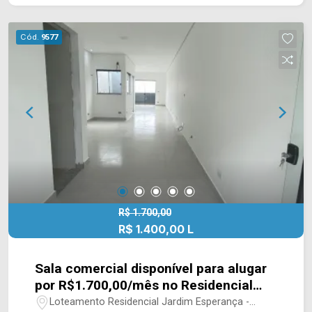
contém fácil acesso a Av. Europa e Av.
Bandeirantes. Entre em contato com a equipe da
Cód.
9577
Arbix Imóveis e agende a sua visita!! WhatsApp
e Telefone: (19) 3475-4546 ARBIX IMÓVEIS -
Presente em cada mudança!
R$ 1.700,00
R$ 1.400,00 L
Sala comercial disponível para alugar
por R$1.700,00/mês no Residencial
Jardim Esperança em Americana/SP.
Loteamento Residencial Jardim Esperança -