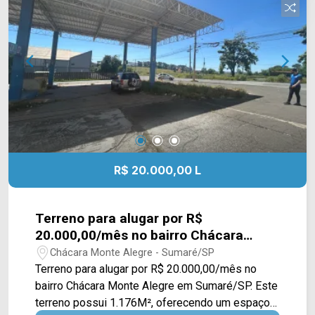
da locação e serão retiradas. * Caso houver
interesse os móveis e manequins poderão fazer
parte da locação valores à negociar. Entre em
contato com a equipe da Arbix Imóveis e agende
a sua visita!! WhatsApp e Telefone: (19) 3475-
4546 ARBIX IMÓVEIS - Presente em cada
mudança!
R$ 20.000,00 L
Terreno para alugar por R$
20.000,00/mês no bairro Chácara
Monte Alegre em Sumaré/SP
Chácara Monte Alegre - Sumaré/SP
Terreno para alugar por R$ 20.000,00/mês no
bairro Chácara Monte Alegre em Sumaré/SP. Este
terreno possui 1.176M², oferecendo um espaço