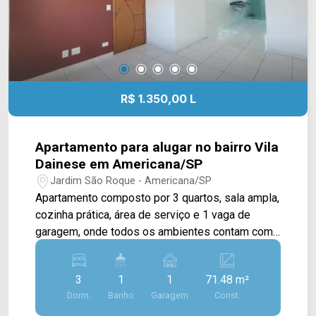
R$ 1.350,00 L
Apartamento para alugar no bairro Vila
Dainese em Americana/SP
Jardim São Roque - Americana/SP
Apartamento composto por 3 quartos, sala ampla,
cozinha prática, área de serviço e 1 vaga de
garagem, onde todos os ambientes contam com
janelas em vidro blindex que garantem um
espaço extremamente bem iluminado. > 03
3
1
1
71.48 m²
Quartos; > 01 Banheiro; > 01 Vaga de garagem.
Dorm.
Banho
Garagem
Const.
Localizado no bairro Vila Dainese, este