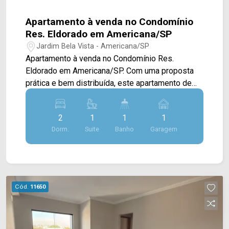
Apartamento à venda no Condomínio
Res. Eldorado em Americana/SP
Jardim Bela Vista - Americana/SP
Apartamento à venda no Condomínio Res.
Eldorado em Americana/SP. Com uma proposta
prática e bem distribuída, este apartamento de
64M² oferece ambientes integrados que
favorecem o aproveitamento dos espaços no dia
2
1
1
1
a dia.
Dorm.
Suite
Banho
Garagem
Cód.
11650