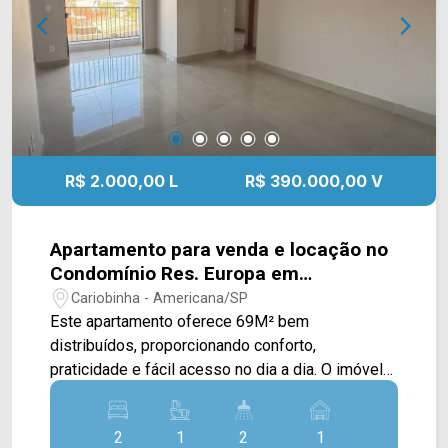
R$ 2.000,00 L
R$ 390.000,00 V
Apartamento para venda e locação no
Condomínio Res. Europa em
Americana/SP
Cariobinha - Americana/SP
Este apartamento oferece 69M² bem
distribuídos, proporcionando conforto,
praticidade e fácil acesso no dia a dia. O imóvel
conta com sala de estar e sala de jantar
integradas, criando um ambiente aconchegante e
2
1
2
1
funcional. A cozinha tipo americana possui