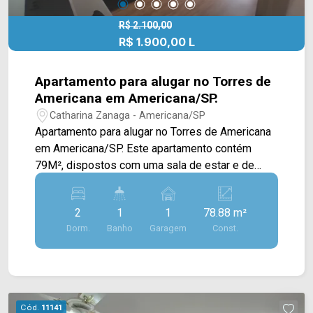
R$ 2.100,00
R$ 1.900,00 L
Apartamento para alugar no Torres de
Americana em Americana/SP.
Catharina Zanaga - Americana/SP
Apartamento para alugar no Torres de Americana
em Americana/SP. Este apartamento contém
79M², dispostos com uma sala de estar e de
jantar integradas, cozinha toda planejada com
fogão, exaustor e bancada, sacada com vista livre
2
1
1
78.88 m²
e área de serviço. Sala com banco estilo
Dorm.
Banho
Garagem
Const.
americano. Varanda com Jardim. > 02 Dormitórios
sendo 01 com armários; > 01 banheiros; > 01
vagas de garagem. Condomínio oferece: Espaço
de lounge, área de churrasqueira, playground,
academia, brinquedoteca e MarketStore
Cód.
11141