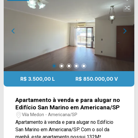
Condomínio está próximo à Av Carmine Feola
com Rua Vitoria Furlan. Esta região conta
supermercado , farmácias, posto de combustível
e vários outros comércios. Entre em contato com
a equipe da Arbix Imóveis e agende a sua visita!!
WhatsApp e Telefone: (19) 3475-4546 ARBIX
IMÓVEIS - Presente em cada mudança!
R$ 3.500,00 L
R$ 850.000,00 V
Apartamento à venda e para alugar no
Edifício San Marino em Americana/SP
Vila Medon - Americana/SP
Apartamento à venda e para alugar no Edifício
San Marino em Americana/SP. Com o sol da
manhã, este apartamento possui 132M²,