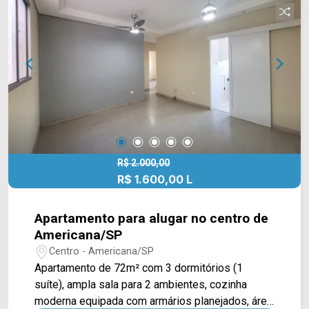
restaurantes e supermercados São Vicente e
Pague Menos e ponto de ônibus, em frente ao
condomínio. Entre em contato com a equipe da
Arbix Imóveis e agende a sua visita!! WhatsApp
e Telefone: 19 3475-4546 ARBIX IMÓVEIS -
Presente em cada mudança!
R$ 2.000,00
R$ 1.600,00 L
Apartamento para alugar no centro de
Americana/SP
Centro - Americana/SP
Apartamento de 72m² com 3 dormitórios (1
suíte), ampla sala para 2 ambientes, cozinha
moderna equipada com armários planejados, área