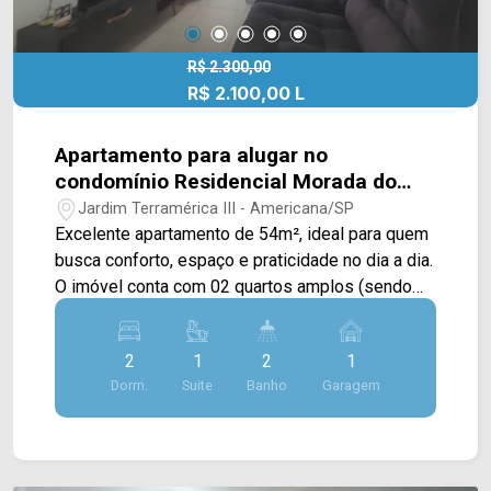
R$ 2.300,00
R$ 2.100,00 L
Apartamento para alugar no
condomínio Residencial Morada do
Porto em Americana/SP
Jardim Terramérica III - Americana/SP
Excelente apartamento de 54m², ideal para quem
busca conforto, espaço e praticidade no dia a dia.
O imóvel conta com 02 quartos amplos (sendo
01 suíte privativa), banheiro social, uma ótima
sala para 02 ambientes com saída direta para a
2
1
2
1
sacada, cozinha já equipada com armários, área
Dorm.
Suite
Banho
Garagem
de serviço funcional e 01 vaga de garagem. Para
completar, o condomínio garante o lazer e a
diversão de toda a família com uma infraestrutura
incrível que inclui piscina, playground, quadra de