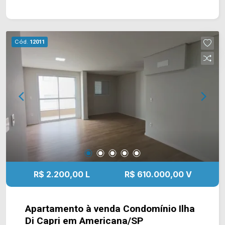
condomínio está próximo à Av. da Amizade, Av.
Alfredo Contato, Rua Solimões e Av. Europa. Esta
região conta com supermercado Pague Menos,
academia Panobianco, pizzaria Edwiges,
Cód.
12011
farmácias e escola Prof. Luiz Hipólito. Entre em
contato com a equipe da Arbix Imóveis e agende
a sua visita!! WhatsApp e Telefone: (19) 3475-
4546 ARBIX IMÓVEIS - Presente em cada
mudança!
R$ 2.200,00 L
R$ 610.000,00 V
Apartamento à venda Condomínio Ilha
Di Capri em Americana/SP