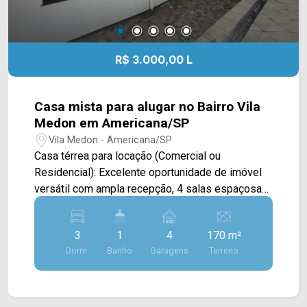
R$ 3.000,00 L
Casa mista para alugar no Bairro Vila
Medon em Americana/SP
Vila Medon - Americana/SP
Casa térrea para locação (Comercial ou
Residencial): Excelente oportunidade de imóvel
versátil com ampla recepção, 4 salas espaçosas
ideais para consultórios, clínicas da área da
saúde ou escritórios em geral, além de cozinha
3
1
4
170 m²
funcional e banheiro totalmente adaptado para
Dorm.
Banho
Garagens
Terreno
PCD, garantindo acessibilidade e conforto para
seus clientes e colaboradores; o espaço dispõe
ainda de garagem com capacidade para até 4
veículos, oferecendo a infraestrutura completa