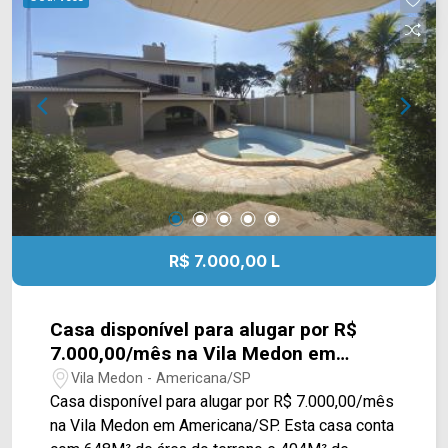
Esta região conta com churrascaria Fogo Nobre,
pizzaria Imperial II, faculdade Anhanguera, Banco
do Brasil e Strike Mania. Entre em contato com a
equipe da Arbix Imóveis e agende a sua visita!!
WhatsApp e Telefone: (19) 3475-4546 ARBIX
IMÓVEIS - Presente em cada mudança!
R$ 7.000,00 L
Casa disponível para alugar por R$
7.000,00/mês na Vila Medon em
Americana/SP
Vila Medon - Americana/SP
Casa disponível para alugar por R$ 7.000,00/mês
na Vila Medon em Americana/SP. Esta casa conta