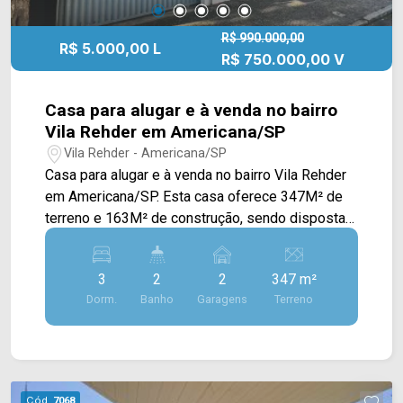
R$ 990.000,00
R$ 5.000,00 L
R$ 750.000,00 V
Casa para alugar e à venda no bairro
Vila Rehder em Americana/SP
Vila Rehder - Americana/SP
Casa para alugar e à venda no bairro Vila Rehder
em Americana/SP. Esta casa oferece 347M² de
terreno e 163M² de construção, sendo dispostas
em ampla sala de estar e de jantar integradas,
cozinha planejada com armários, cooktop e
3
2
2
347 m²
balcão, espaço gourmet com churrasqueira, canil
Dorm.
Banho
Garagens
Terreno
e área de serviço coberta. > 03 quartos; > 02
banheiros sociais; > 02 vagas de garagem
Localizado próximo à Av. Rafael Vitta, Av. 09 de
Julho, Rua Gonçalves Dias, Av. Dr. Antônio Lobo e
Av. São Jerônimo, contém fácil acesso ao Centro.
Cód.
7068